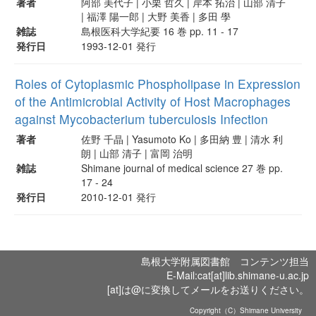
著者
阿部 美代子 | 小栗 哲久 | 岸本 拓治 | 山部 清子
| 福澤 陽一郎 | 大野 美香 | 多田 學
雑誌
島根医科大学紀要 16 巻 pp. 11 - 17
発行日
1993-12-01 発行
Roles of Cytoplasmic Phospholipase in Expression
of the Antimicrobial Activity of Host Macrophages
against Mycobacterium tuberculosis Infection
著者
佐野 千晶 | Yasumoto Ko | 多田納 豊 | 清水 利
朗 | 山部 清子 | 富岡 治明
雑誌
Shimane journal of medical science 27 巻 pp.
17 - 24
発行日
2010-12-01 発行
島根大学附属図書館 コンテンツ担当
E-Mail:cat[at]lib.shimane-u.ac.jp
[at]は@に変換してメールをお送りください。
Copyright（C）Shimane University