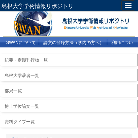
島根大学学術情報リポジトリ
Togg
navig
SWANについて
論文の登録方法（学内の方へ）
利用につい
て
よくある質問
リンク集
紀要・定期刊行物一覧
島根大学著者一覧
部局一覧
博士学位論文一覧
資料タイプ一覧