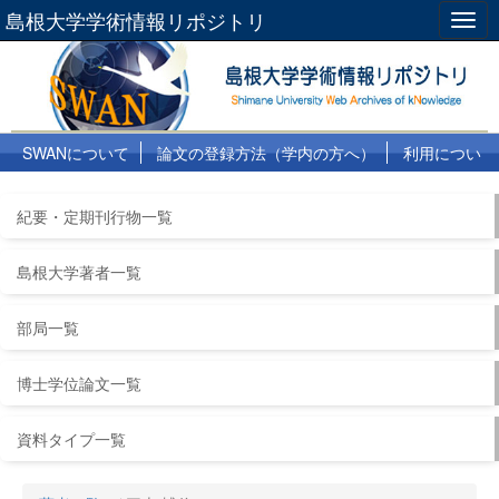
島根大学学術情報リポジトリ
Togg
navig
SWANについて
論文の登録方法（学内の方へ）
利用につい
て
よくある質問
リンク集
紀要・定期刊行物一覧
島根大学著者一覧
部局一覧
博士学位論文一覧
資料タイプ一覧