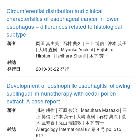
Circumferential distribution and clinical
characteristics of esophageal cancer in lower
esophagus – differences related to histological
subtype
著者
岡田 真由美 | 石村 典久 | 三上 博信 | 沖本 英子
| 大嶋 直樹 | Miyaoka Youichi | Fujishiro
Hirofumi | Ishihara Shunji | 木下 芳一
雑誌
発行日
2019-03-22 発行
Development of eosinophilic esophagitis following
sublingual immunotherapy with cedar pollen
extract: A case report
著者
川島 耕作 | 石原 俊治 | Masuhara Masaaki | 三
上 博信 | 沖本 英子 | 大嶋 直樹 | 石村 典久 | 荒
木 亜寿香 | 丸山 理留敬 | 木下 芳一
雑誌
Allergology International 67 巻 4 号 pp. 515 -
517