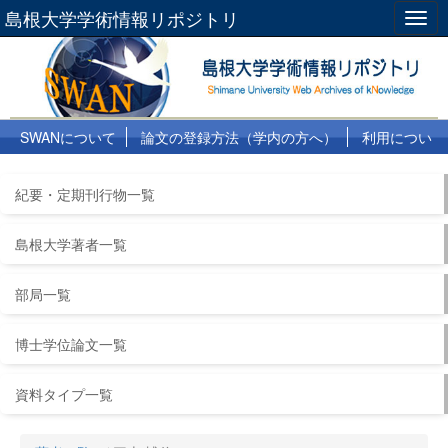
島根大学学術情報リポジトリ
Togg
navig
SWANについて
論文の登録方法（学内の方へ）
利用につい
て
よくある質問
リンク集
紀要・定期刊行物一覧
島根大学著者一覧
部局一覧
博士学位論文一覧
資料タイプ一覧