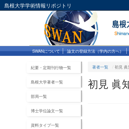
島根大学学術情報リポジトリ
SWANについて
論文の登録方法（学内の方へ）
著者一覧
初見 眞
紀要・定期刊行物一覧
初見 眞
島根大学著者一覧
部局一覧
博士学位論文一覧
資料タイプ一覧