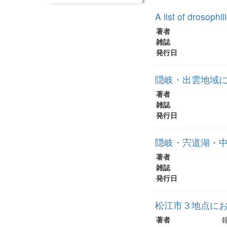
A list of drosophi
著者
雑誌
発行日
隠岐・出雲地域
著者
雑誌
発行日
隠岐・宍道湖・中
著者
雑誌
発行日
松江市３地点に
著者