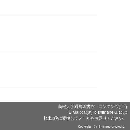
島根大学附属図書館 コンテンツ担当
E-Mail:cat[at]lib.shimane-u.ac.jp
[at]は@に変換してメールをお送りください。
Copyright（C）Shimane University