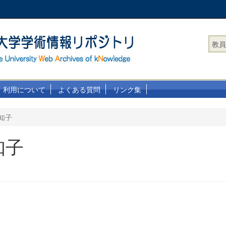
教員
利用について
よくある質問
リンク集
知子
知子