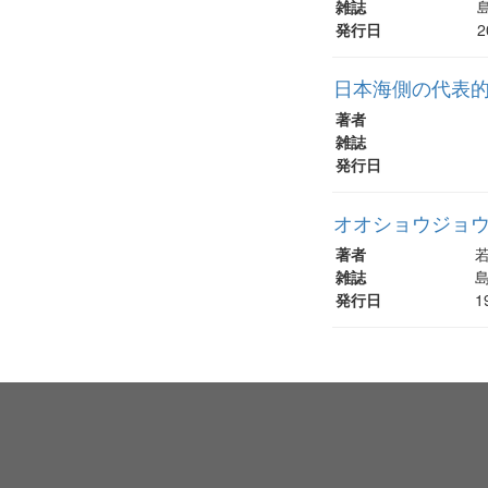
雑誌
発行日
2
日本海側の代表
著者
雑誌
発行日
オオショウジョ
著者
若
雑誌
島
発行日
1