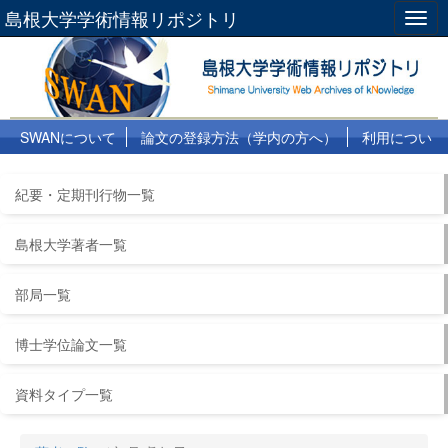
島根大学学術情報リポジトリ
Togg
navig
SWANについて
論文の登録方法（学内の方へ）
利用につい
て
よくある質問
リンク集
紀要・定期刊行物一覧
島根大学著者一覧
部局一覧
博士学位論文一覧
資料タイプ一覧