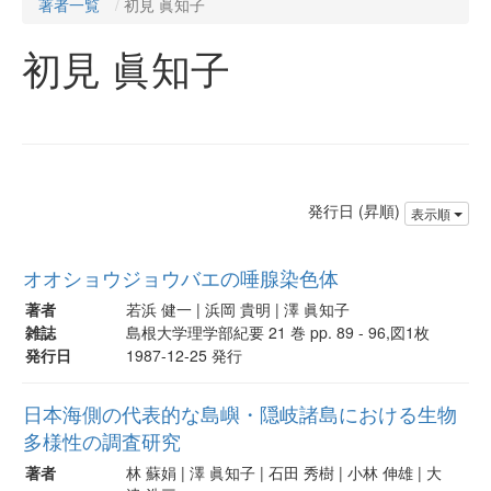
著者一覧
初見 眞知子
初見 眞知子
発行日 (昇順)
表示順
オオショウジョウバエの唾腺染色体
著者
若浜 健一 | 浜岡 貴明 | 澤 眞知子
雑誌
島根大学理学部紀要 21 巻 pp. 89 - 96,図1枚
発行日
1987-12-25 発行
日本海側の代表的な島嶼・隠岐諸島における生物
多様性の調査研究
著者
林 蘇娟 | 澤 眞知子 | 石田 秀樹 | 小林 伸雄 | 大