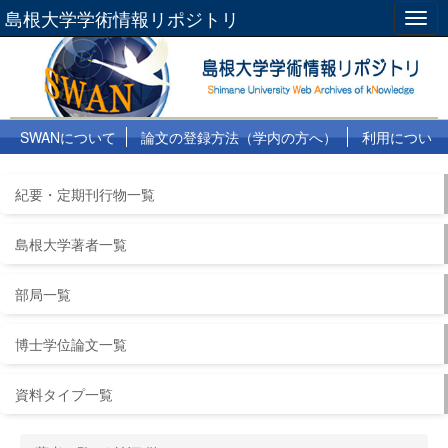
島根大学学術情報リポジトリ
Togg
navig
SWANについて
論文の登録方法（学内の方へ）
利用につい
て
よくある質問
リンク集
紀要・定期刊行物一覧
島根大学著者一覧
部局一覧
博士学位論文一覧
資料タイプ一覧