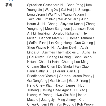
著者
Spracklen Cassandra N. | Chen Peng | Kim
Young Jin | Wang Xu | Cai Hui | Li Shengxu |
Long Jirong | Wu Ying | Wang Ya Xing |
Takeuchi Fumihiko | Wu Jer-Yuarn | Jung
Keum-Ji | Hu Cheng | Akiyama Koichi | Zhang
Yonghong | Moon Sanghoon | Johnson Todd
A. | Li Huaixing | Dorajoo Rajkumar | He
Meian | Cannon Maren E. | Roman Tamara S.
| Salfati Elias | Lin Keng-Hung | Guo Xiuqing |
Sheu Wayne H. H. | Absher Devin | Adair
Linda S. | Assimes Themistocles L. | Aung Tin
| Cai Qiuyin | Chang Li-Ching | Chen Chien-
Hsiun | Chien Li-Hsin | Chuang Lee-Ming |
Chuang Shu-Chun | Du Shufa | Fan Qiao |
Fann Cathy S. J. | Feranil Alan B. |
Friedlander Yechiel | Gordon-Larsen Penny |
Gu Dongfeng | Gui Lixuan | Guo Zhirong |
Heng Chew-Kiat | Hixson James | Hou
Xuhong | Hsiung Chao Agnes | Hu Yao |
Hwang Mi Yeong | Hwu Chii-Min | Isono
Masato | Juang Jyh-Ming Jimmy | Khor
Chiea-Chuen | Kim Yun Kyoung | Koh Woon-