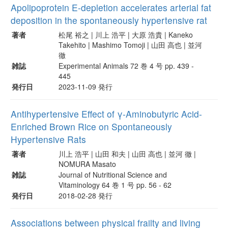
Apolipoprotein E-depletion accelerates arterial fat
deposition in the spontaneously hypertensive rat
著者
松尾 裕之 | 川上 浩平 | 大原 浩貴 | Kaneko
Takehito | Mashimo Tomoji | 山田 高也 | 並河
徹
雑誌
Experimental Animals 72 巻 4 号 pp. 439 -
445
発行日
2023-11-09 発行
Antihypertensive Effect of γ-Aminobutyric Acid-
Enriched Brown Rice on Spontaneously
Hypertensive Rats
著者
川上 浩平 | 山田 和夫 | 山田 高也 | 並河 徹 |
NOMURA Masato
雑誌
Journal of Nutritional Science and
Vitaminology 64 巻 1 号 pp. 56 - 62
発行日
2018-02-28 発行
Associations between physical frailty and living