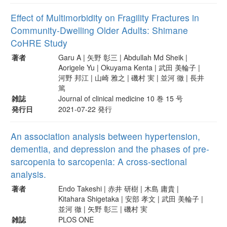
Effect of Multimorbidity on Fragility Fractures in
Community-Dwelling Older Adults: Shimane
CoHRE Study
著者
Garu A | 矢野 彰三 | Abdullah Md Sheik |
Aorigele Yu | Okuyama Kenta | 武田 美輪子 |
河野 邦江 | 山崎 雅之 | 磯村 実 | 並河 徹 | 長井
篤
雑誌
Journal of clinical medicine 10 巻 15 号
発行日
2021-07-22 発行
An association analysis between hypertension,
dementia, and depression and the phases of pre-
sarcopenia to sarcopenia: A cross-sectional
analysis.
著者
Endo Takeshi | 赤井 研樹 | 木島 庸貴 |
Kitahara Shigetaka | 安部 孝文 | 武田 美輪子 |
並河 徹 | 矢野 彰三 | 磯村 実
雑誌
PLOS ONE