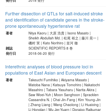
発行日
2018 発行
Further dissection of QTLs for salt-induced stroke
and identification of candidate genes in the stroke-
prone spontaneously hypertensive rat
著者
Niiya Kaoru | 大原 浩貴 | Isono Masato |
Sheikh Abdullah Md. | 松尾 裕之 | 藤川 晃一 |
磯村 実 | Kato Norihiro | 並河 徹
雑誌
SCIENTIFIC REPORTS 8 巻
発行日
2018-06-20 発行
Interethnic analyses of blood pressure loci in
populations of East Asian and European descent
著者
Takeuchi Fumihiko | Akiyama Masato |
Matoba Nana | Katsuya Tomohiro | Nakatochi
Masahiro | Tabara Yasuharu | Narita Akira |
Saw Woei-Yuh | Moon Sanghoon | Spracklen
Cassandra N. | Chai Jin-Fang | Kim Young-Jin
| Zhang Liang | Wang Chaolong | Li Huaixing |
Li Honglan | Wu Jer-Yuarn | Dorajoo Rajkumar