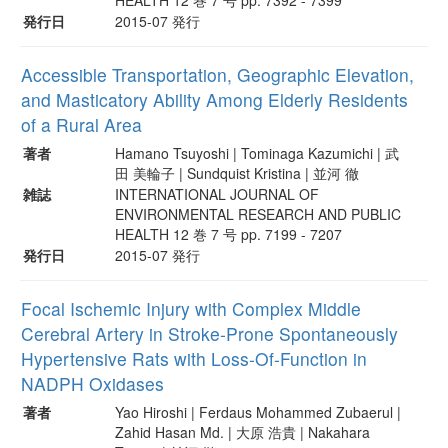
発行日
2015-07 発行
Accessible Transportation, Geographic Elevation,
and Masticatory Ability Among Elderly Residents
of a Rural Area
著者
Hamano Tsuyoshi | Tominaga Kazumichi | 武
田 美輪子 | Sundquist Kristina | 並河 徹
雑誌
INTERNATIONAL JOURNAL OF
ENVIRONMENTAL RESEARCH AND PUBLIC
HEALTH 12 巻 7 号 pp. 7199 - 7207
発行日
2015-07 発行
Focal Ischemic Injury with Complex Middle
Cerebral Artery in Stroke-Prone Spontaneously
Hypertensive Rats with Loss-Of-Function in
NADPH Oxidases
著者
Yao Hiroshi | Ferdaus Mohammed Zubaerul |
Zahid Hasan Md. | 大原 浩貴 | Nakahara