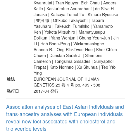
Kwanrutai | Tran Nguyen Bich Chau | Anders
Katie | Kasturiratne Anuradhani | de Silva H.
Janaka | Katsuya Tomohiro | Kimura Ryosuke
| 並河 徹 | Ohkubo Takayoshi | Tabara
Yasuharu | Takeuchi Fumihiko | Yamamoto
Ken | Yokota Mitsuhiro | Mamatyusupu
Dolikun | Yang Wenjun | Chung Yeun-Jun | Jin
Li | Hoh Boon-Peng | Wickremasinghe
Ananda R. | Ong RickTwee-Hee | Khor Chiea-
Chuen | Dunstan Sarah J. | Simmons
Cameron | Tongsima Sissades | Suriyaphol
Prapat | Kato Norihiro | Xu Shuhua | Teo Yik-
Ying
雑誌
EUROPEAN JOURNAL OF HUMAN
GENETICS 25 巻 4 号 pp. 499 - 508
発行日
2017-04 発行
Association analyses of East Asian individuals and
trans-ancestry analyses with European individuals
reveal new loci associated with cholesterol and
triglyceride levels