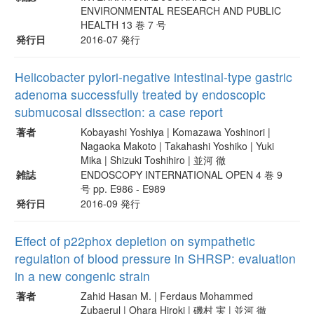
ENVIRONMENTAL RESEARCH AND PUBLIC
HEALTH 13 巻 7 号
発行日
2016-07 発行
Helicobacter pylori-negative intestinal-type gastric
adenoma successfully treated by endoscopic
submucosal dissection: a case report
著者
Kobayashi Yoshiya | Komazawa Yoshinori |
Nagaoka Makoto | Takahashi Yoshiko | Yuki
Mika | Shizuki Toshihiro | 並河 徹
雑誌
ENDOSCOPY INTERNATIONAL OPEN 4 巻 9
号 pp. E986 - E989
発行日
2016-09 発行
Effect of p22phox depletion on sympathetic
regulation of blood pressure in SHRSP: evaluation
in a new congenic strain
著者
Zahid Hasan M. | Ferdaus Mohammed
Zubaerul | Ohara Hiroki | 磯村 実 | 並河 徹