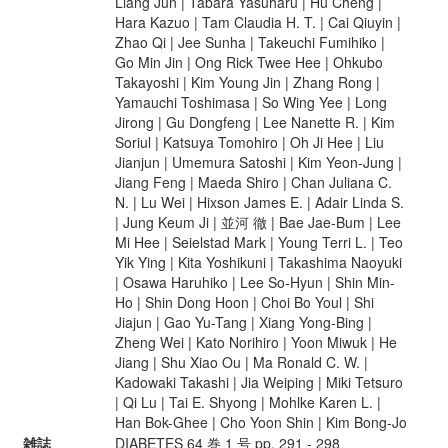
Liang Jun | Tabara Yasuharu | Hu Cheng |
Hara Kazuo | Tam Claudia H. T. | Cai Qiuyin |
Zhao Qi | Jee Sunha | Takeuchi Fumihiko |
Go Min Jin | Ong Rick Twee Hee | Ohkubo
Takayoshi | Kim Young Jin | Zhang Rong |
Yamauchi Toshimasa | So Wing Yee | Long
Jirong | Gu Dongfeng | Lee Nanette R. | Kim
Soriul | Katsuya Tomohiro | Oh Ji Hee | Liu
Jianjun | Umemura Satoshi | Kim Yeon-Jung |
Jiang Feng | Maeda Shiro | Chan Juliana C.
N. | Lu Wei | Hixson James E. | Adair Linda S.
| Jung Keum Ji | 並河 徹 | Bae Jae-Bum | Lee
Mi Hee | Seielstad Mark | Young Terri L. | Teo
Yik Ying | Kita Yoshikuni | Takashima Naoyuki
| Osawa Haruhiko | Lee So-Hyun | Shin Min-
Ho | Shin Dong Hoon | Choi Bo Youl | Shi
Jiajun | Gao Yu-Tang | Xiang Yong-Bing |
Zheng Wei | Kato Norihiro | Yoon Miwuk | He
Jiang | Shu Xiao Ou | Ma Ronald C. W. |
Kadowaki Takashi | Jia Weiping | Miki Tetsuro
| Qi Lu | Tai E. Shyong | Mohlke Karen L. |
Han Bok-Ghee | Cho Yoon Shin | Kim Bong-Jo
雑誌
DIABETES 64 巻 1 号 pp. 291 - 298