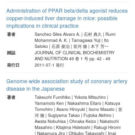
Administration of PPAR beta/delta agonist reduces
copper-induced liver damage in mice: possible
implications in clinical practice
著者
Sanchez-Siles Alvaro A. | 石村 典久 | Rumi
Mohammad A. K. | Tamagawa Yuji | Ito
Satoko | 石原 俊治 | 並河 徹 | 木下 芳一
雑誌
JOURNAL OF CLINICAL BIOCHEMISTRY
AND NUTRITION 49 巻 1 号 pp. 42 - 49
発行日
2011-07-1 発行
Genome-wide association study of coronary artery
disease in the Japanese
著者
Takeuchi Fumihiko | Yokota Mitsuhiro |
Yamamoto Ken | Nakashima Eitaro | Katsuya
Tomohiro | Asano Hiroyuki | Isono Masato | 並
河 徹 | Sugiyama Takao | Fujioka Akihiro |
Awata Nobuhisa | Ohnaka Keizo | Nakatochi
Masahiro | Kitajima Hidetoshi | Rakugi Hiromi
| Nakamura Jiro | Ohkubo Takayoshi | Imai