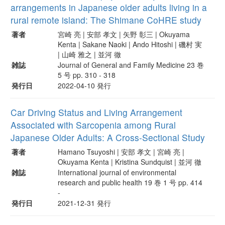
arrangements in Japanese older adults living in a
rural remote island: The Shimane CoHRE study
著者
宮崎 亮 | 安部 孝文 | 矢野 彰三 | Okuyama
Kenta | Sakane Naoki | Ando Hitoshi | 磯村 実
| 山崎 雅之 | 並河 徹
雑誌
Journal of General and Family Medicine 23 巻
5 号 pp. 310 - 318
発行日
2022-04-10 発行
Car Driving Status and Living Arrangement
Associated with Sarcopenia among Rural
Japanese Older Adults: A Cross-Sectional Study
著者
Hamano Tsuyoshi | 安部 孝文 | 宮崎 亮 |
Okuyama Kenta | Kristina Sundquist | 並河 徹
雑誌
International journal of environmental
research and public health 19 巻 1 号 pp. 414
-
発行日
2021-12-31 発行