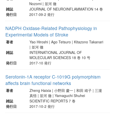
Nozomi | 並河 徹
雑誌
JOURNAL OF NEUROINFLAMMATION 14 巻
発行日
2017-09-2 発行
NADPH Oxidase-Related Pathophysiology in
Experimental Models of Stroke
著者
Yao Hiroshi | Ago Tetsuro | Kitazono Takanari
| 並河 徹
雑誌
INTERNATIONAL JOURNAL OF
MOLECULAR SCIENCES 18 巻 10 号
発行日
2017-10 発行
Serotonin-1A receptor C-1019G polymorphism
affects brain functional networks
著者
Zheng Haixia | 小野田 慶一 | 和田 靖子 | 三瀧
真悟 | 並河 徹 | Yamaguchi Shuhei
雑誌
SCIENTIFIC REPORTS 7 巻
発行日
2017-10-2 発行