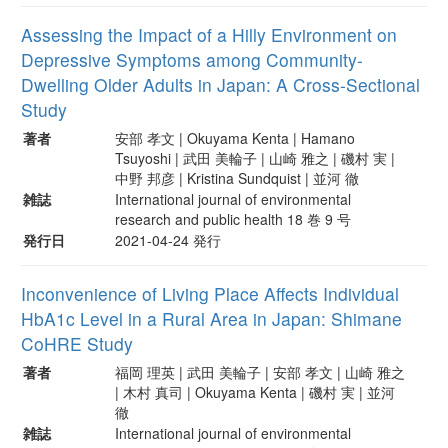
Assessing the Impact of a Hilly Environment on
Depressive Symptoms among Community-
Dwelling Older Adults in Japan: A Cross-Sectional
Study
著者
安部 孝文 | Okuyama Kenta | Hamano
Tsuyoshi | 武田 美輪子 | 山崎 雅之 | 磯村 実 |
中野 邦彦 | Kristina Sundquist | 並河 徹
雑誌
International journal of environmental
research and public health 18 巻 9 号
発行日
2021-04-24 発行
Inconvenience of Living Place Affects Individual
HbA1c Level in a Rural Area in Japan: Shimane
CoHRE Study
著者
福岡 理英 | 武田 美輪子 | 安部 孝文 | 山崎 雅之
| 木村 真司 | Okuyama Kenta | 磯村 実 | 並河
徹
雑誌
International journal of environmental