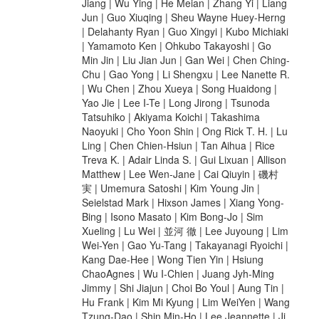
Jiang | Wu Ying | He Meian | Zhang Yi | Liang
Jun | Guo Xiuqing | Sheu Wayne Huey-Herng
| Delahanty Ryan | Guo Xingyi | Kubo Michiaki
| Yamamoto Ken | Ohkubo Takayoshi | Go
Min Jin | Liu Jian Jun | Gan Wei | Chen Ching-
Chu | Gao Yong | Li Shengxu | Lee Nanette R.
| Wu Chen | Zhou Xueya | Song Huaidong |
Yao Jie | Lee I-Te | Long Jirong | Tsunoda
Tatsuhiko | Akiyama Koichi | Takashima
Naoyuki | Cho Yoon Shin | Ong Rick T. H. | Lu
Ling | Chen Chien-Hsiun | Tan Aihua | Rice
Treva K. | Adair Linda S. | Gui Lixuan | Allison
Matthew | Lee Wen-Jane | Cai Qiuyin | 磯村
実 | Umemura Satoshi | Kim Young Jin |
Seielstad Mark | Hixson James | Xiang Yong-
Bing | Isono Masato | Kim Bong-Jo | Sim
Xueling | Lu Wei | 並河 徹 | Lee Juyoung | Lim
Wei-Yen | Gao Yu-Tang | Takayanagi Ryoichi |
Kang Dae-Hee | Wong Tien Yin | Hsiung
ChaoAgnes | Wu I-Chien | Juang Jyh-Ming
Jimmy | Shi Jiajun | Choi Bo Youl | Aung Tin |
Hu Frank | Kim Mi Kyung | Lim WeiYen | Wang
Tzung-Dao | Shin Min-Ho | Lee Jeannette | Ji