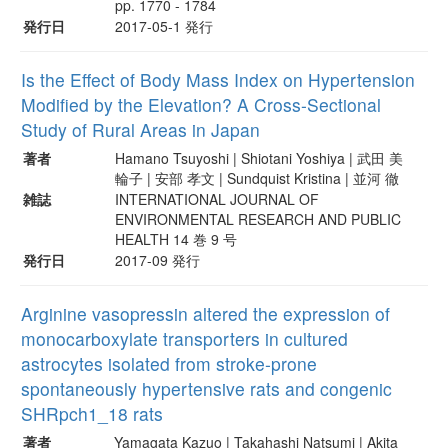
pp. 1770 - 1784
発行日
2017-05-1 発行
Is the Effect of Body Mass Index on Hypertension
Modified by the Elevation? A Cross-Sectional
Study of Rural Areas in Japan
著者
Hamano Tsuyoshi | Shiotani Yoshiya | 武田 美
輪子 | 安部 孝文 | Sundquist Kristina | 並河 徹
雑誌
INTERNATIONAL JOURNAL OF
ENVIRONMENTAL RESEARCH AND PUBLIC
HEALTH 14 巻 9 号
発行日
2017-09 発行
Arginine vasopressin altered the expression of
monocarboxylate transporters in cultured
astrocytes isolated from stroke-prone
spontaneously hypertensive rats and congenic
SHRpch1_18 rats
著者
Yamagata Kazuo | Takahashi Natsumi | Akita