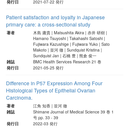
発行日
2021-07-22 発行
Patient satisfaction and loyalty in Japanese
primary care: a cross-sectional study
著者
木島 庸貴 | Matsushita Akira | 赤井 研樹 |
Hamano Tsuyoshi | Takahashi Satoshi |
Fujiwara Kazushige | Fujiwara Yuko | Sato
Makoto | 並河 徹 | Sundquist Kristina |
Sundquist Jan | 石橋 豊 | 熊倉 俊一
雑誌
BMC Health Services Research 21 巻
発行日
2021-05-25 発行
Difference in P57 Expression Among Four
Histological Types of Epithelial Ovarian
Carcinoma.
著者
江角 知香 | 並河 徹
雑誌
Shimane Journal of Medical Science 39 巻 1
号 pp. 33 - 39
発行日
2022-03 発行