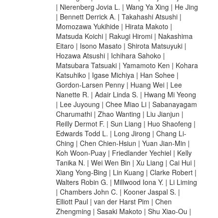
| Nierenberg Jovia L. | Wang Ya Xing | He Jing
| Bennett Derrick A. | Takahashi Atsushi |
Momozawa Yukihide | Hirata Makoto |
Matsuda Koichi | Rakugi Hiromi | Nakashima
Eitaro | Isono Masato | Shirota Matsuyuki |
Hozawa Atsushi | Ichihara Sahoko |
Matsubara Tatsuaki | Yamamoto Ken | Kohara
Katsuhiko | Igase Michiya | Han Sohee |
Gordon-Larsen Penny | Huang Wei | Lee
Nanette R. | Adair Linda S. | Hwang Mi Yeong
| Lee Juyoung | Chee Miao Li | Sabanayagam
Charumathi | Zhao Wanting | Liu Jianjun |
Reilly Dermot F. | Sun Liang | Huo Shaofeng |
Edwards Todd L. | Long Jirong | Chang Li-
Ching | Chen Chien-Hsiun | Yuan Jian-Min |
Koh Woon-Puay | Friedlander Yechiel | Kelly
Tanika N. | Wei Wen Bin | Xu Liang | Cai Hui |
Xiang Yong-Bing | Lin Kuang | Clarke Robert |
Walters Robin G. | Millwood Iona Y. | Li Liming
| Chambers John C. | Kooner Jaspal S. |
Elliott Paul | van der Harst Pim | Chen
Zhengming | Sasaki Makoto | Shu Xiao-Ou |