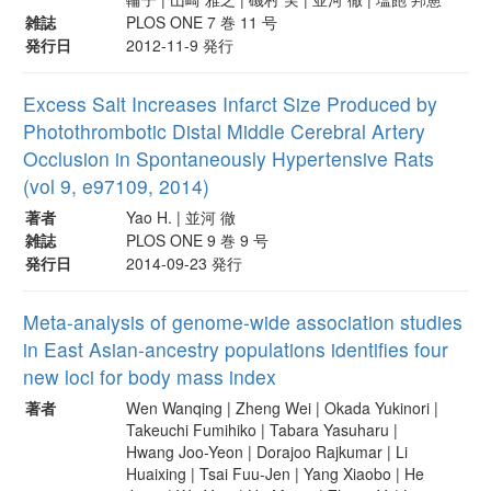
雑誌
PLOS ONE 7 巻 11 号
発行日
2012-11-9 発行
Excess Salt Increases Infarct Size Produced by
Photothrombotic Distal Middle Cerebral Artery
Occlusion in Spontaneously Hypertensive Rats
(vol 9, e97109, 2014)
著者
Yao H. | 並河 徹
雑誌
PLOS ONE 9 巻 9 号
発行日
2014-09-23 発行
Meta-analysis of genome-wide association studies
in East Asian-ancestry populations identifies four
new loci for body mass index
著者
Wen Wanqing | Zheng Wei | Okada Yukinori |
Takeuchi Fumihiko | Tabara Yasuharu |
Hwang Joo-Yeon | Dorajoo Rajkumar | Li
Huaixing | Tsai Fuu-Jen | Yang Xiaobo | He