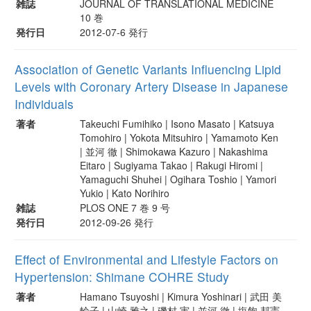
雑誌
JOURNAL OF TRANSLATIONAL MEDICINE
10 巻
発行日
2012-07-6 発行
Association of Genetic Variants Influencing Lipid
Levels with Coronary Artery Disease in Japanese
Individuals
著者
Takeuchi Fumihiko | Isono Masato | Katsuya
Tomohiro | Yokota Mitsuhiro | Yamamoto Ken
| 並河 徹 | Shimokawa Kazuro | Nakashima
Eitaro | Sugiyama Takao | Rakugi Hiromi |
Yamaguchi Shuhei | Ogihara Toshio | Yamori
Yukio | Kato Norihiro
雑誌
PLOS ONE 7 巻 9 号
発行日
2012-09-26 発行
Effect of Environmental and Lifestyle Factors on
Hypertension: Shimane COHRE Study
著者
Hamano Tsuyoshi | Kimura Yoshinari | 武田 美
輪子 | 山崎 雅之 | 磯村 実 | 並河 徹 | 塩飽 邦憲