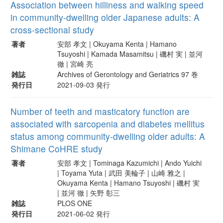
Association between hilliness and walking speed
in community-dwelling older Japanese adults: A
cross-sectional study
著者
安部 孝文 | Okuyama Kenta | Hamano
Tsuyoshi | Kamada Masamitsu | 磯村 実 | 並河
徹 | 宮崎 亮
雑誌
Archives of Gerontology and Geriatrics 97 巻
発行日
2021-09-03 発行
Number of teeth and masticatory function are
associated with sarcopenia and diabetes mellitus
status among community-dwelling older adults: A
Shimane CoHRE study
著者
安部 孝文 | Tominaga Kazumichi | Ando Yuichi
| Toyama Yuta | 武田 美輪子 | 山崎 雅之 |
Okuyama Kenta | Hamano Tsuyoshi | 磯村 実
| 並河 徹 | 矢野 彰三
雑誌
PLOS ONE
発行日
2021-06-02 発行