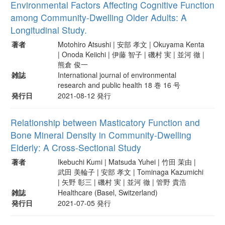
Environmental Factors Affecting Cognitive Function
among Community-Dwelling Older Adults: A
Longitudinal Study.
著者
Motohiro Atsushi | 安部 孝文 | Okuyama Kenta
| Onoda Keiichi | 伊藤 智子 | 磯村 実 | 並河 徹 |
熊倉 俊一
雑誌
International journal of environmental
research and public health 18 巻 16 号
発行日
2021-08-12 発行
Relationship between Masticatory Function and
Bone Mineral Density in Community-Dwelling
Elderly: A Cross-Sectional Study
著者
Ikebuchi Kumi | Matsuda Yuhei | 竹田 茉由 |
武田 美輪子 | 安部 孝文 | Tominaga Kazumichi
| 矢野 彰三 | 磯村 実 | 並河 徹 | 管野 貴浩
雑誌
Healthcare (Basel, Switzerland)
発行日
2021-07-05 発行