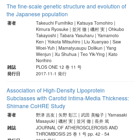
The fine-scale genetic structure and evolution of
the Japanese population
著者
Takeuchi Fumihiko | Katsuya Tomohiro |
Kimura Ryosuke | 並河 徹 | 磯村 実 | Ohkubo
Takayoshi | Tabara Yasuharu | Yamamoto
Ken | Yokota Mitsuhiro | Liu Xuanyao | Saw
Woei-Yuh | Mamatyusupu Dolikun | Yang
Wenjun | Xu Shuhua | Teo Yik-Ying | Kato
Norihiro
雑誌
PLOS ONE 12 巻 11 号
発行日
2017-11-1 発行
Association of High-Density Lipoprotein
Subclasses with Carotid Intima-Media Thickness:
Shimane CoHRE Study
著者
野津 吉友 | 矢野 彰三 | 武田 美輪子 | Yamasaki
Masayuki | 磯村 実 | 並河 徹 | 長井 篤
雑誌
JOURNAL OF ATHEROSCLEROSIS AND
THROMBOSIS 25 巻 1 号 pp. 42 - 54