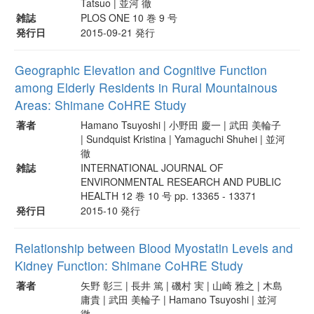
Tatsuo | 並河 徹
雑誌
PLOS ONE 10 巻 9 号
発行日
2015-09-21 発行
Geographic Elevation and Cognitive Function
among Elderly Residents in Rural Mountainous
Areas: Shimane CoHRE Study
著者
Hamano Tsuyoshi | 小野田 慶一 | 武田 美輪子
| Sundquist Kristina | Yamaguchi Shuhei | 並河
徹
雑誌
INTERNATIONAL JOURNAL OF
ENVIRONMENTAL RESEARCH AND PUBLIC
HEALTH 12 巻 10 号 pp. 13365 - 13371
発行日
2015-10 発行
Relationship between Blood Myostatin Levels and
Kidney Function: Shimane CoHRE Study
著者
矢野 彰三 | 長井 篤 | 磯村 実 | 山崎 雅之 | 木島
庸貴 | 武田 美輪子 | Hamano Tsuyoshi | 並河
徹