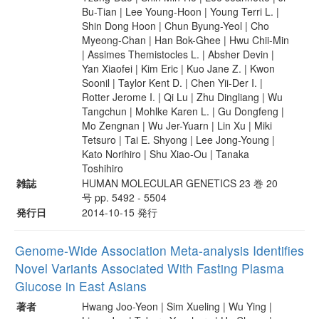
Bu-Tian | Lee Young-Hoon | Young Terri L. |
Shin Dong Hoon | Chun Byung-Yeol | Cho
Myeong-Chan | Han Bok-Ghee | Hwu Chii-Min
| Assimes Themistocles L. | Absher Devin |
Yan Xiaofei | Kim Eric | Kuo Jane Z. | Kwon
Soonil | Taylor Kent D. | Chen Yii-Der I. |
Rotter Jerome I. | Qi Lu | Zhu Dingliang | Wu
Tangchun | Mohlke Karen L. | Gu Dongfeng |
Mo Zengnan | Wu Jer-Yuarn | Lin Xu | Miki
Tetsuro | Tai E. Shyong | Lee Jong-Young |
Kato Norihiro | Shu Xiao-Ou | Tanaka
Toshihiro
雑誌
HUMAN MOLECULAR GENETICS 23 巻 20
号 pp. 5492 - 5504
発行日
2014-10-15 発行
Genome-Wide Association Meta-analysis Identifies
Novel Variants Associated With Fasting Plasma
Glucose in East Asians
著者
Hwang Joo-Yeon | Sim Xueling | Wu Ying |