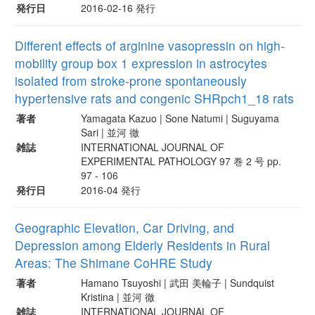
発行日
2016-02-16 発行
Different effects of arginine vasopressin on high-
mobility group box 1 expression in astrocytes
isolated from stroke-prone spontaneously
hypertensive rats and congenic SHRpch1_18 rats
著者
Yamagata Kazuo | Sone Natumi | Suguyama
Sari | 並河 徹
雑誌
INTERNATIONAL JOURNAL OF
EXPERIMENTAL PATHOLOGY 97 巻 2 号 pp.
97 - 106
発行日
2016-04 発行
Geographic Elevation, Car Driving, and
Depression among Elderly Residents in Rural
Areas: The Shimane CoHRE Study
著者
Hamano Tsuyoshi | 武田 美輪子 | Sundquist
Kristina | 並河 徹
雑誌
INTERNATIONAL JOURNAL OF