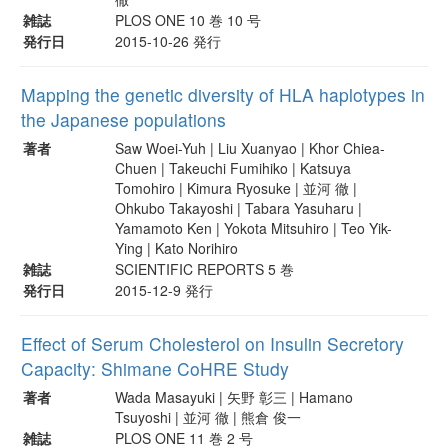
雑誌
PLOS ONE 10 巻 10 号
発行日
2015-10-26 発行
Mapping the genetic diversity of HLA haplotypes in
the Japanese populations
著者
Saw Woei-Yuh | Liu Xuanyao | Khor Chiea-
Chuen | Takeuchi Fumihiko | Katsuya
Tomohiro | Kimura Ryosuke | 並河 徹 |
Ohkubo Takayoshi | Tabara Yasuharu |
Yamamoto Ken | Yokota Mitsuhiro | Teo Yik-
Ying | Kato Norihiro
雑誌
SCIENTIFIC REPORTS 5 巻
発行日
2015-12-9 発行
Effect of Serum Cholesterol on Insulin Secretory
Capacity: Shimane CoHRE Study
著者
Wada Masayuki | 矢野 彰三 | Hamano
Tsuyoshi | 並河 徹 | 熊倉 俊一
雑誌
PLOS ONE 11 巻 2 号