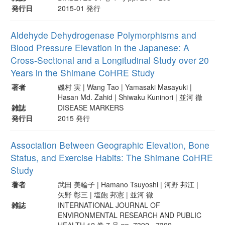
発行日
2015-01 発行
Aldehyde Dehydrogenase Polymorphisms and
Blood Pressure Elevation in the Japanese: A
Cross-Sectional and a Longitudinal Study over 20
Years in the Shimane CoHRE Study
著者
磯村 実 | Wang Tao | Yamasaki Masayuki |
Hasan Md. Zahid | Shiwaku Kuninori | 並河 徹
雑誌
DISEASE MARKERS
発行日
2015 発行
Association Between Geographic Elevation, Bone
Status, and Exercise Habits: The Shimane CoHRE
Study
著者
武田 美輪子 | Hamano Tsuyoshi | 河野 邦江 |
矢野 彰三 | 塩飽 邦憲 | 並河 徹
雑誌
INTERNATIONAL JOURNAL OF
ENVIRONMENTAL RESEARCH AND PUBLIC
HEALTH 12 巻 7 号 pp. 7392 - 7399