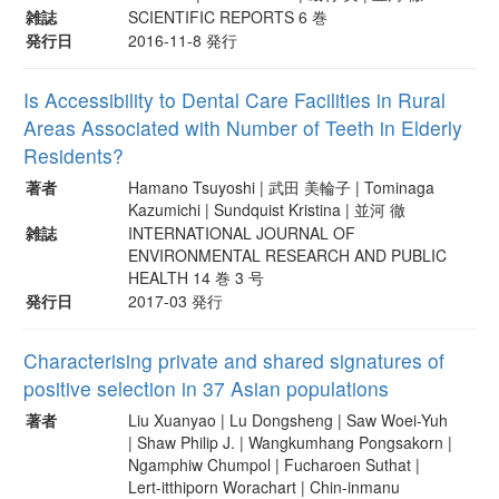
雑誌
SCIENTIFIC REPORTS 6 巻
発行日
2016-11-8 発行
Is Accessibility to Dental Care Facilities in Rural
Areas Associated with Number of Teeth in Elderly
Residents?
著者
Hamano Tsuyoshi | 武田 美輪子 | Tominaga
Kazumichi | Sundquist Kristina | 並河 徹
雑誌
INTERNATIONAL JOURNAL OF
ENVIRONMENTAL RESEARCH AND PUBLIC
HEALTH 14 巻 3 号
発行日
2017-03 発行
Characterising private and shared signatures of
positive selection in 37 Asian populations
著者
Liu Xuanyao | Lu Dongsheng | Saw Woei-Yuh
| Shaw Philip J. | Wangkumhang Pongsakorn |
Ngamphiw Chumpol | Fucharoen Suthat |
Lert-itthiporn Worachart | Chin-inmanu