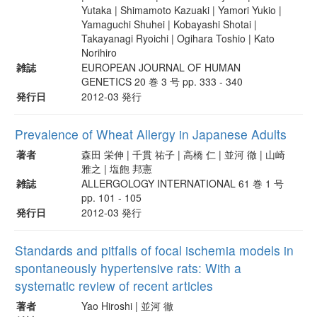
Yutaka | Shimamoto Kazuaki | Yamori Yukio |
Yamaguchi Shuhei | Kobayashi Shotai |
Takayanagi Ryoichi | Ogihara Toshio | Kato
Norihiro
雑誌
EUROPEAN JOURNAL OF HUMAN
GENETICS 20 巻 3 号 pp. 333 - 340
発行日
2012-03 発行
Prevalence of Wheat Allergy in Japanese Adults
著者
森田 栄伸 | 千貫 祐子 | 高橋 仁 | 並河 徹 | 山崎
雅之 | 塩飽 邦憲
雑誌
ALLERGOLOGY INTERNATIONAL 61 巻 1 号
pp. 101 - 105
発行日
2012-03 発行
Standards and pitfalls of focal ischemia models in
spontaneously hypertensive rats: With a
systematic review of recent articles
著者
Yao Hiroshi | 並河 徹