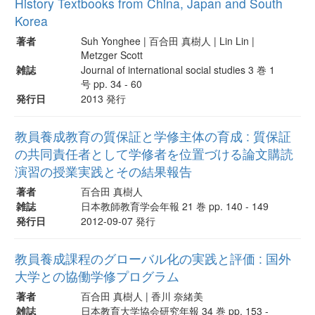
History Textbooks from China, Japan and South
Korea
著者
Suh Yonghee | 百合田 真樹人 | Lin Lin |
Metzger Scott
雑誌
Journal of international social studies 3 巻 1
号 pp. 34 - 60
発行日
2013 発行
教員養成教育の質保証と学修主体の育成 : 質保証
の共同責任者として学修者を位置づける論文購読
演習の授業実践とその結果報告
著者
百合田 真樹人
雑誌
日本教師教育学会年報 21 巻 pp. 140 - 149
発行日
2012-09-07 発行
教員養成課程のグローバル化の実践と評価 : 国外
大学との協働学修プログラム
著者
百合田 真樹人 | 香川 奈緒美
雑誌
日本教育大学協会研究年報 34 巻 pp. 153 -