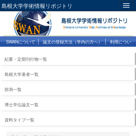
島根大学学術情報リポジトリ
Togg
navig
SWANについて
論文の登録方法（学内の方へ）
利用につい
て
よくある質問
リンク集
紀要・定期刊行物一覧
島根大学著者一覧
部局一覧
博士学位論文一覧
資料タイプ一覧