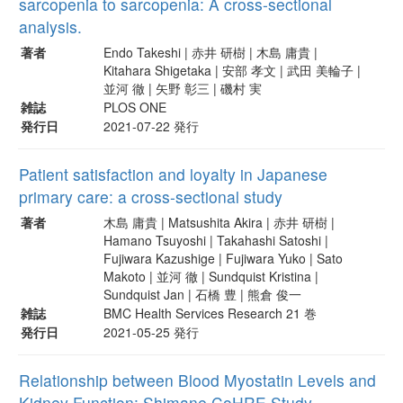
sarcopenia to sarcopenia: A cross-sectional
analysis.
著者
Endo Takeshi | 赤井 研樹 | 木島 庸貴 |
Kitahara Shigetaka | 安部 孝文 | 武田 美輪子 |
並河 徹 | 矢野 彰三 | 磯村 実
雑誌
PLOS ONE
発行日
2021-07-22 発行
Patient satisfaction and loyalty in Japanese
primary care: a cross-sectional study
著者
木島 庸貴 | Matsushita Akira | 赤井 研樹 |
Hamano Tsuyoshi | Takahashi Satoshi |
Fujiwara Kazushige | Fujiwara Yuko | Sato
Makoto | 並河 徹 | Sundquist Kristina |
Sundquist Jan | 石橋 豊 | 熊倉 俊一
雑誌
BMC Health Services Research 21 巻
発行日
2021-05-25 発行
Relationship between Blood Myostatin Levels and
Kidney Function: Shimane CoHRE Study