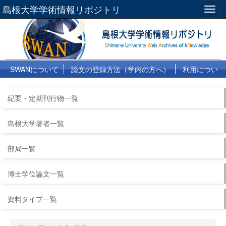
島根大学学術情報リポジトリ
Togg
navig
SWANについて
論文の登録方法（学内の方へ）
利用につい
て
よくある質問
リンク集
紀要・定期刊行物一覧
島根大学著者一覧
部局一覧
博士学位論文一覧
資料タイプ一覧