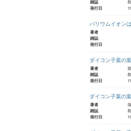
雑誌
島
発行日
1
バリウムイオン
著者
雑誌
発行日
ダイコン子葉の葉緑
著者
柴
雑誌
島
発行日
1
ダイコン子葉の葉
著者
落
雑誌
島
発行日
1