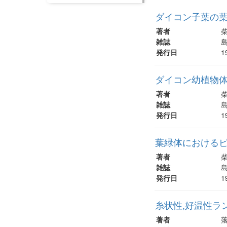
ダイコン子葉の葉
著者
柴
雑誌
島
発行日
1
ダイコン幼植物体
著者
柴
雑誌
島
発行日
1
葉緑体における
著者
柴
雑誌
島
発行日
1
糸状性,好温性ラン藻P
著者
落