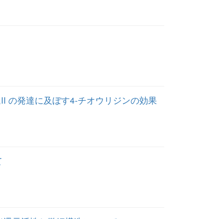
,II の発達に及ぼす4-チオウリジンの効果
て