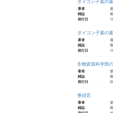
ダイコン子葉の葉
著者
柴
雑誌
島
発行日
1
ダイコン子葉の葉
著者
落
雑誌
島
発行日
1
生物資源科学部の
著者
柴
雑誌
島
発行日
2
巻頭言
著者
柴
雑誌
島
発行日
2