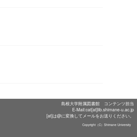
島根大学附属図書館 コンテンツ担当
E-Mail:cat[at]lib.shimane-u.ac.jp
[at]は@に変換してメールをお送りください。
Copyright（C）Shimane University