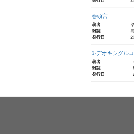
巻頭言
著者
柴
雑誌
島
発行日
2
3-デオキシグル
著者
雑誌
発行日