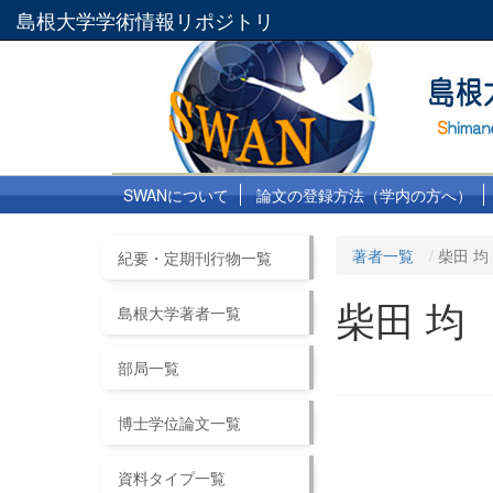
島根大学学術情報リポジトリ
SWANについて
論文の登録方法（学内の方へ）
著者一覧
柴田 均
紀要・定期刊行物一覧
柴田 均
島根大学著者一覧
部局一覧
博士学位論文一覧
資料タイプ一覧