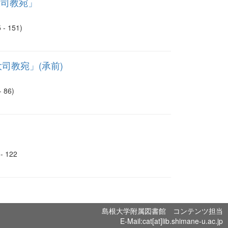
大司教宛」
 151)
司教宛」(承前)
86)
 122
島根大学附属図書館 コンテンツ担当
E-Mail:cat[at]lib.shimane-u.ac.jp