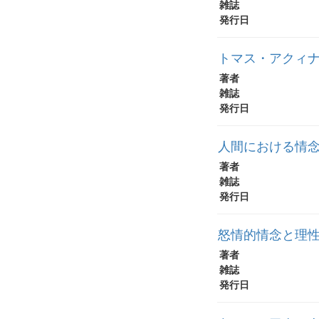
雑誌
発行日
トマス・アクィ
著者
雑誌
発行日
人間における情念
著者
雑誌
発行日
怒情的情念と理
著者
雑誌
発行日