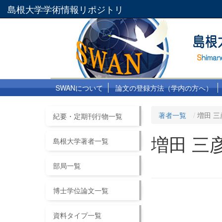
島根大学学術情報リポジトリ
SWANについて
論文の登録方法（学内の方へ）
著者一覧
増田 三
紀要・定期刊行物一覧
増田 三
島根大学著者一覧
部局一覧
博士学位論文一覧
資料タイプ一覧