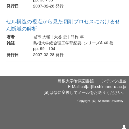
発行日
2007-02-28 発行
セル構造の視点から見た切削プロセスにおけるせ
ん断域の解析
著者
城市 大輔 | 大谷 忠 | 臼杵 年
雑誌
島根大学総合理工学部紀要. シリーズA 40 巻
pp. 99 - 104
発行日
2007-02-28 発行
島根大学附属図書館 コンテンツ担当
E-Mail:cat[at]lib.shimane-u.ac.jp
[at]は@に変換してメールをお送りください。
Copyright（C）Shimane University