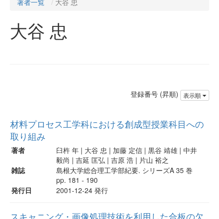
著者一覧
大谷 忠
大谷 忠
登録番号 (昇順)
表示順
材料プロセス工学科における創成型授業科目への
取り組み
著者
臼杵 年 | 大谷 忠 | 加藤 定信 | 黒谷 靖雄 | 中井
毅尚 | 吉延 匡弘 | 吉原 浩 | 片山 裕之
雑誌
島根大学総合理工学部紀要. シリーズA 35 巻
pp. 181 - 190
発行日
2001-12-24 発行
スキャニング・画像処理技術を利用した合板の欠