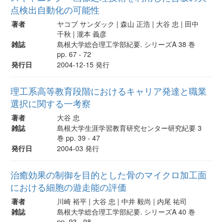
点検出自動化の可能性
著者
ヤコブ サンダック | 森山 正浩 | 大谷 忠 | 田中
千秋 | 瀧本 義彦
雑誌
島根大学総合理工学部紀要. シリーズA 38 巻
pp. 67 - 72
発行日
2004-12-15 発行
理工系高等教育段階におけるキャリア発達と職業
選択に関する一考察
著者
大谷 忠
雑誌
島根大学生涯学習教育研究センター研究紀要 3
巻 pp. 39 - 47
発行日
2004-03 発行
治癒効果の制御を目的とした骨のマイクロ加工面
における細胞の遊走能の評価
著者
川崎 裕平 | 大谷 忠 | 中井 毅尚 | 内尾 祐司
雑誌
島根大学総合理工学部紀要. シリーズA 40 巻
pp. 93 - 98