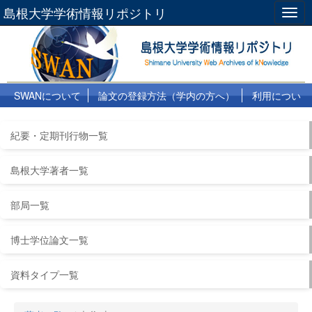
島根大学学術情報リポジトリ
Togg
navig
SWANについて
論文の登録方法（学内の方へ）
利用につい
て
よくある質問
リンク集
紀要・定期刊行物一覧
島根大学著者一覧
部局一覧
博士学位論文一覧
資料タイプ一覧