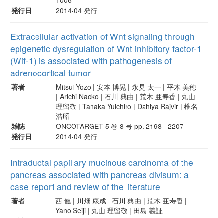
発行日
2014-04 発行
Extracellular activation of Wnt signaling through
epigenetic dysregulation of Wnt inhibitory factor-1
(Wif-1) is associated with pathogenesis of
adrenocortical tumor
著者
Mitsui Yozo | 安本 博晃 | 永見 太一 | 平木 美穂
| Arichi Naoko | 石川 典由 | 荒木 亜寿香 | 丸山
理留敬 | Tanaka Yuichiro | Dahiya Rajvir | 椎名
浩昭
雑誌
ONCOTARGET 5 巻 8 号 pp. 2198 - 2207
発行日
2014-04 発行
Intraductal papillary mucinous carcinoma of the
pancreas associated with pancreas divisum: a
case report and review of the literature
著者
西 健 | 川畑 康成 | 石川 典由 | 荒木 亜寿香 |
Yano Seiji | 丸山 理留敬 | 田島 義証