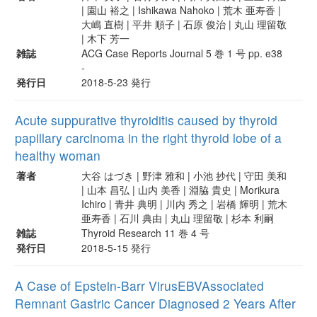
| 園山 裕之 | Ishikawa Nahoko | 荒木 亜寿香 |
大嶋 直樹 | 平井 順子 | 石原 俊治 | 丸山 理留敬
| 木下 芳一
雑誌
ACG Case Reports Journal 5 巻 1 号 pp. e38
-
発行日
2018-5-23 発行
Acute suppurative thyroiditis caused by thyroid
papillary carcinoma in the right thyroid lobe of a
healthy woman
著者
大谷 はづき | 野津 雅和 | 小池 抄代 | 守田 美和
| 山本 昌弘 | 山内 美香 | 淵脇 貴史 | Morikura
Ichiro | 青井 典明 | 川内 秀之 | 岩橋 輝明 | 荒木
亜寿香 | 石川 典由 | 丸山 理留敬 | 杉本 利嗣
雑誌
Thyroid Research 11 巻 4 号
発行日
2018-5-15 発行
A Case of Epstein-Barr VirusEBVAssociated
Remnant Gastric Cancer Diagnosed 2 Years After