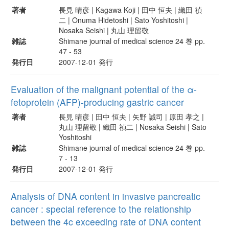
著者
長見 晴彦 | Kagawa Koji | 田中 恒夫 | 織田 禎
二 | Onuma Hidetoshi | Sato Yoshitoshi |
Nosaka Seishi | 丸山 理留敬
雑誌
Shimane journal of medical science 24 巻 pp.
47 - 53
発行日
2007-12-01 発行
Evaluation of the malignant potential of the α-
fetoprotein (AFP)-producing gastric cancer
著者
長見 晴彦 | 田中 恒夫 | 矢野 誠司 | 原田 孝之 |
丸山 理留敬 | 織田 禎二 | Nosaka Seishi | Sato
Yoshitoshi
雑誌
Shimane journal of medical science 24 巻 pp.
7 - 13
発行日
2007-12-01 発行
Analysis of DNA content in invasive pancreatic
cancer : special reference to the relationship
between the 4c exceeding rate of DNA content