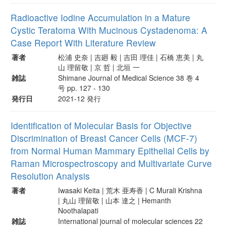
Radioactive Iodine Accumulation in a Mature
Cystic Teratoma With Mucinous Cystadenoma: A
Case Report With Literature Review
著者
松浦 史奈 | 吉廻 毅 | 吉田 理佳 | 石橋 恵美 | 丸
山 理留敬 | 京 哲 | 北垣 一
雑誌
Shimane Journal of Medical Science 38 巻 4
号 pp. 127 - 130
発行日
2021-12 発行
Identification of Molecular Basis for Objective
Discrimination of Breast Cancer Cells (MCF-7)
from Normal Human Mammary Epithelial Cells by
Raman Microspectroscopy and Multivariate Curve
Resolution Analysis
著者
Iwasaki Keita | 荒木 亜寿香 | C Murali Krishna
| 丸山 理留敬 | 山本 達之 | Hemanth
Noothalapati
雑誌
International journal of molecular sciences 22