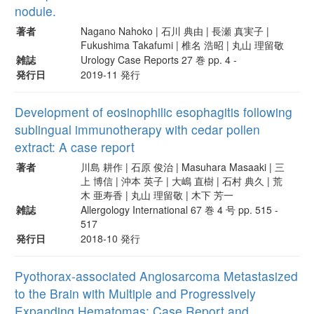
nodule.
著者
Nagano Nahoko | 石川 典由 | 長瀬 真実子 |
Fukushima Takafumi | 椎名 浩昭 | 丸山 理留敬
雑誌
Urology Case Reports 27 巻 pp. 4 -
発行日
2019-11 発行
Development of eosinophilic esophagitis following
sublingual immunotherapy with cedar pollen
extract: A case report
著者
川島 耕作 | 石原 俊治 | Masuhara Masaaki | 三
上 博信 | 沖本 英子 | 大嶋 直樹 | 石村 典久 | 荒
木 亜寿香 | 丸山 理留敬 | 木下 芳一
雑誌
Allergology International 67 巻 4 号 pp. 515 -
517
発行日
2018-10 発行
Pyothorax-associated Angiosarcoma Metastasized
to the Brain with Multiple and Progressively
Expanding Hematomas: Case Report and