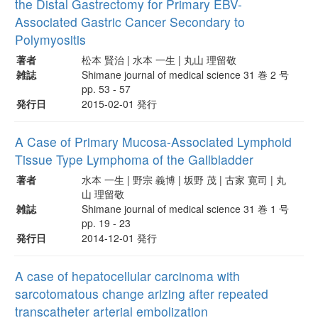
the Distal Gastrectomy for Primary EBV-
Associated Gastric Cancer Secondary to
Polymyositis
著者
松本 賢治 | 水本 一生 | 丸山 理留敬
雑誌
Shimane journal of medical science 31 巻 2 号
pp. 53 - 57
発行日
2015-02-01 発行
A Case of Primary Mucosa-Associated Lymphoid
Tissue Type Lymphoma of the Gallbladder
著者
水本 一生 | 野宗 義博 | 坂野 茂 | 古家 寛司 | 丸
山 理留敬
雑誌
Shimane journal of medical science 31 巻 1 号
pp. 19 - 23
発行日
2014-12-01 発行
A case of hepatocellular carcinoma with
sarcotomatous change arizing after repeated
transcatheter arterial embolization