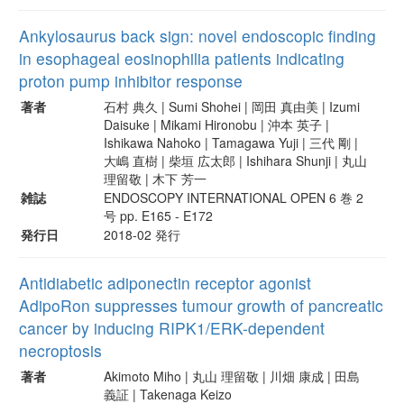
Ankylosaurus back sign: novel endoscopic finding
in esophageal eosinophilia patients indicating
proton pump inhibitor response
著者
石村 典久 | Sumi Shohei | 岡田 真由美 | Izumi
Daisuke | Mikami Hironobu | 沖本 英子 |
Ishikawa Nahoko | Tamagawa Yuji | 三代 剛 |
大嶋 直樹 | 柴垣 広太郎 | Ishihara Shunji | 丸山
理留敬 | 木下 芳一
雑誌
ENDOSCOPY INTERNATIONAL OPEN 6 巻 2
号 pp. E165 - E172
発行日
2018-02 発行
Antidiabetic adiponectin receptor agonist
AdipoRon suppresses tumour growth of pancreatic
cancer by inducing RIPK1/ERK-dependent
necroptosis
著者
Akimoto Miho | 丸山 理留敬 | 川畑 康成 | 田島
義証 | Takenaga Keizo