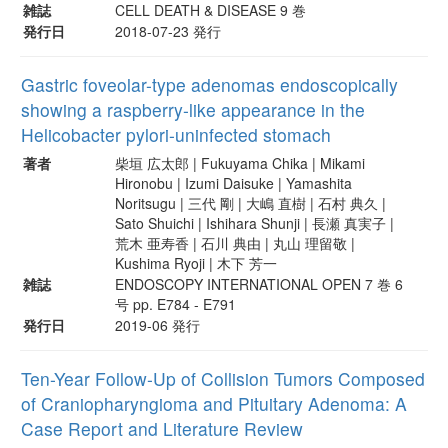
雑誌
CELL DEATH & DISEASE 9 巻
発行日
2018-07-23 発行
Gastric foveolar-type adenomas endoscopically
showing a raspberry-like appearance in the
Helicobacter pylori-uninfected stomach
著者
柴垣 広太郎 | Fukuyama Chika | Mikami
Hironobu | Izumi Daisuke | Yamashita
Noritsugu | 三代 剛 | 大嶋 直樹 | 石村 典久 |
Sato Shuichi | Ishihara Shunji | 長瀬 真実子 |
荒木 亜寿香 | 石川 典由 | 丸山 理留敬 |
Kushima Ryoji | 木下 芳一
雑誌
ENDOSCOPY INTERNATIONAL OPEN 7 巻 6
号 pp. E784 - E791
発行日
2019-06 発行
Ten-Year Follow-Up of Collision Tumors Composed
of Craniopharyngioma and Pituitary Adenoma: A
Case Report and Literature Review