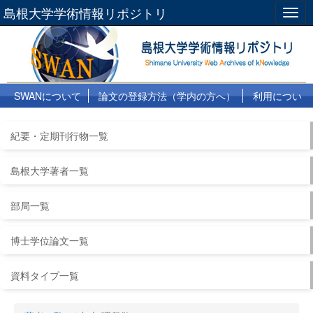
島根大学学術情報リポジトリ
Togg
navig
SWANについて
論文の登録方法（学内の方へ）
利用につい
て
よくある質問
リンク集
紀要・定期刊行物一覧
島根大学著者一覧
部局一覧
博士学位論文一覧
資料タイプ一覧