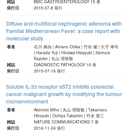
雑誌
BMC GASTROENTEROLOGY 15 巻
発行日
2015-07-8 発行
Diffuse and multifocal nephrogenic adenoma with
Familial Mediterranean Fever: a case report with
molecular study
著者
石川 典由 | Amano Chika | 竹谷 健 | 久守 孝司
| Harada Yuji | Hiraiwa Hisayuki | Itamura
Kayoko | 丸山 理留敬
雑誌
DIAGNOSTIC PATHOLOGY 10 巻
発行日
2015-07-16 発行
Soluble IL-33 receptor sST2 inhibits colorectal
cancer malignant growth by modifying the tumour
microenvironment
著者
Akimoto Miho | 丸山 理留敬 | Takamaru
Hiroyuki | Ochiya Takahiro | 竹永 啓三
雑誌
NATURE COMMUNICATIONS 7 巻
発行日
2016-11-24 発行