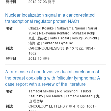
発行日
2012-07-23 発行
Nuclear localization signal in a cancer-related
transcriptional regulator protein NAC1
著者
Okazaki Kosuke | Nakayama Naomi | Nariai
Yuko | Nakayama Kentaro | Miyazaki Kohji |
丸山 理留敬 | Kato Hiroaki | Kosugi Shunichi |
浦野 健 | Sakashita Gyosuke
雑誌
CARCINOGENESIS 33 巻 10 号 pp. 1854 -
1862
発行日
2012-10 発行
A rare case of non-invasive ductal carcinoma of
the breast coexisting with follicular lymphoma: A
case report with a review of the literature
著者
Tamaoki Mikako | Nio Yoshinori | Tsuboi
Kazuhiko | Nio Marika | Tamaoki Masashi | 丸
山 理留敬
雑誌
ONCOLOGY LETTERS 7 巻 4 号 pp. 1001 -
1006