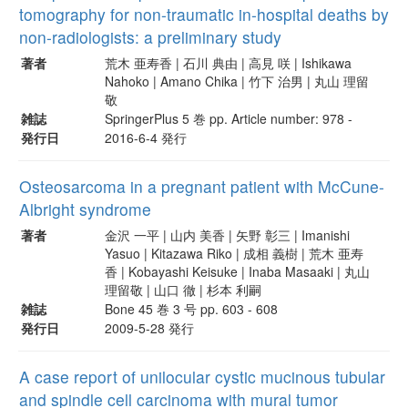
tomography for non-traumatic in-hospital deaths by
non-radiologists: a preliminary study
著者
荒木 亜寿香 | 石川 典由 | 高見 咲 | Ishikawa
Nahoko | Amano Chika | 竹下 治男 | 丸山 理留
敬
雑誌
SpringerPlus 5 巻 pp. Article number: 978 -
発行日
2016-6-4 発行
Osteosarcoma in a pregnant patient with McCune-
Albright syndrome
著者
金沢 一平 | 山内 美香 | 矢野 彰三 | Imanishi
Yasuo | Kitazawa Riko | 成相 義樹 | 荒木 亜寿
香 | Kobayashi Keisuke | Inaba Masaaki | 丸山
理留敬 | 山口 徹 | 杉本 利嗣
雑誌
Bone 45 巻 3 号 pp. 603 - 608
発行日
2009-5-28 発行
A case report of unilocular cystic mucinous tubular
and spindle cell carcinoma with mural tumor