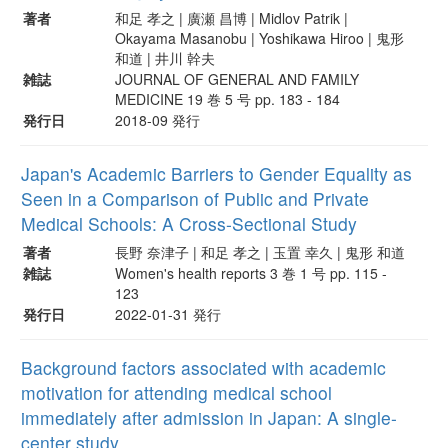
著者
和足 孝之 | 廣瀬 昌博 | Midlov Patrik |
Okayama Masanobu | Yoshikawa Hiroo | 鬼形
和道 | 井川 幹夫
雑誌
JOURNAL OF GENERAL AND FAMILY
MEDICINE 19 巻 5 号 pp. 183 - 184
発行日
2018-09 発行
Japan's Academic Barriers to Gender Equality as
Seen in a Comparison of Public and Private
Medical Schools: A Cross-Sectional Study
著者
長野 奈津子 | 和足 孝之 | 玉置 幸久 | 鬼形 和道
雑誌
Women's health reports 3 巻 1 号 pp. 115 -
123
発行日
2022-01-31 発行
Background factors associated with academic
motivation for attending medical school
immediately after admission in Japan: A single-
center study