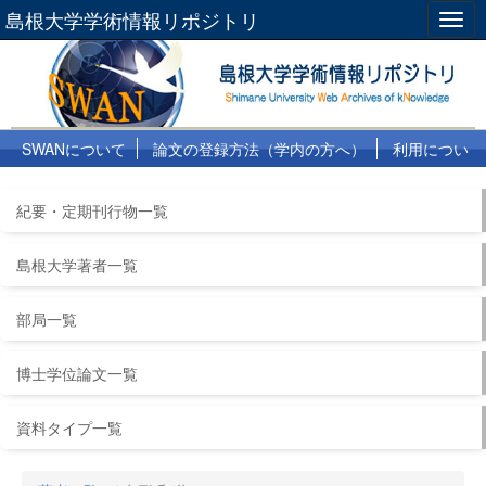
島根大学学術情報リポジトリ
Togg
navig
SWANについて
論文の登録方法（学内の方へ）
利用につい
て
よくある質問
リンク集
紀要・定期刊行物一覧
島根大学著者一覧
部局一覧
博士学位論文一覧
資料タイプ一覧