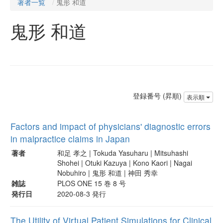
著者一覧
鬼形 和道
鬼形 和道
登録番号 (昇順)
表示順
Factors and impact of physicians' diagnostic errors
in malpractice claims in Japan
著者
和足 孝之 | Tokuda Yasuharu | Mitsuhashi
Shohei | Otuki Kazuya | Kono Kaori | Nagai
Nobuhiro | 鬼形 和道 | 神田 秀幸
雑誌
PLOS ONE 15 巻 8 号
発行日
2020-08-3 発行
The Utility of Virtual Patient Simulations for Clinical