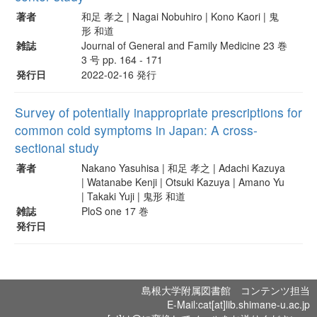
著者
和足 孝之 | Nagai Nobuhiro | Kono Kaori | 鬼
形 和道
雑誌
Journal of General and Family Medicine 23 巻
3 号 pp. 164 - 171
発行日
2022-02-16 発行
Survey of potentially inappropriate prescriptions for
common cold symptoms in Japan: A cross-
sectional study
著者
Nakano Yasuhisa | 和足 孝之 | Adachi Kazuya
| Watanabe Kenji | Otsuki Kazuya | Amano Yu
| Takaki Yuji | 鬼形 和道
雑誌
PloS one 17 巻
発行日
島根大学附属図書館 コンテンツ担当
E-Mail:cat[at]lib.shimane-u.ac.jp