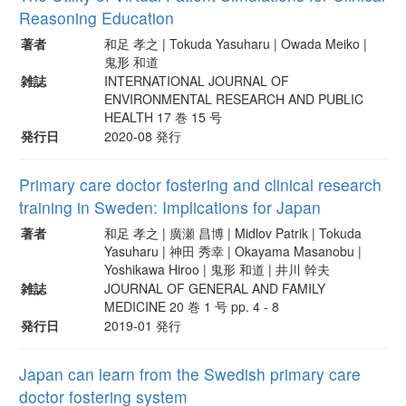
Reasoning Education
著者
和足 孝之 | Tokuda Yasuharu | Owada Meiko |
鬼形 和道
雑誌
INTERNATIONAL JOURNAL OF
ENVIRONMENTAL RESEARCH AND PUBLIC
HEALTH 17 巻 15 号
発行日
2020-08 発行
Primary care doctor fostering and clinical research
training in Sweden: Implications for Japan
著者
和足 孝之 | 廣瀬 昌博 | Midlov Patrik | Tokuda
Yasuharu | 神田 秀幸 | Okayama Masanobu |
Yoshikawa Hiroo | 鬼形 和道 | 井川 幹夫
雑誌
JOURNAL OF GENERAL AND FAMILY
MEDICINE 20 巻 1 号 pp. 4 - 8
発行日
2019-01 発行
Japan can learn from the Swedish primary care
doctor fostering system