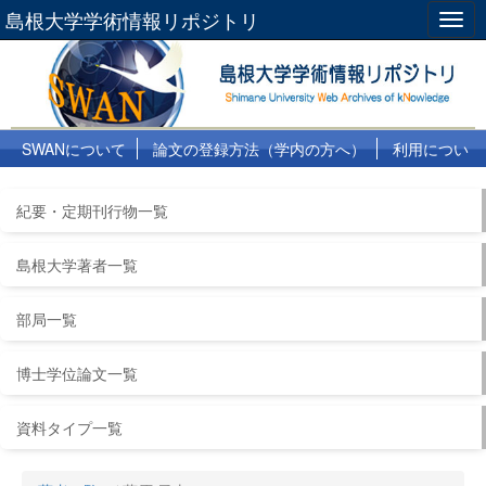
島根大学学術情報リポジトリ
Togg
navig
SWANについて
論文の登録方法（学内の方へ）
利用につい
て
よくある質問
リンク集
紀要・定期刊行物一覧
島根大学著者一覧
部局一覧
博士学位論文一覧
資料タイプ一覧