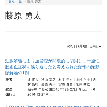
著者一覧
藤原 勇太
藤原 勇太
発行日 (昇順)
表示順
動脈解離により血管腔が間歇的に閉鎖し，一過性
脳虚血症状を繰り返したと考えられた頸部内頸動
脈解離の1例
著者
辻 将大 | 秋山 恭彦 | 杉本 圭司 | 上村 岳士 | 内
村 昌裕 | 藤原 勇太 | 宮嵜 健史 | 永井 秀政
雑誌
脳卒中 早期公開2016年12月27日 巻 pp. 1 - 6
発行日
2016-12-27 発行
A Doppler Flow Analysis of the Neovascular Flow