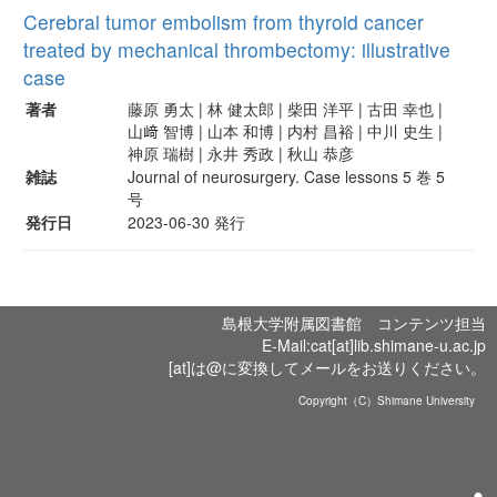
Cerebral tumor embolism from thyroid cancer
treated by mechanical thrombectomy: illustrative
case
著者
藤原 勇太 | 林 健太郎 | 柴田 洋平 | 古田 幸也 |
山﨑 智博 | 山本 和博 | 内村 昌裕 | 中川 史生 |
神原 瑞樹 | 永井 秀政 | 秋山 恭彦
雑誌
Journal of neurosurgery. Case lessons 5 巻 5
号
発行日
2023-06-30 発行
島根大学附属図書館 コンテンツ担当
E-Mail:cat[at]lib.shimane-u.ac.jp
[at]は@に変換してメールをお送りください。
Copyright（C）Shimane University