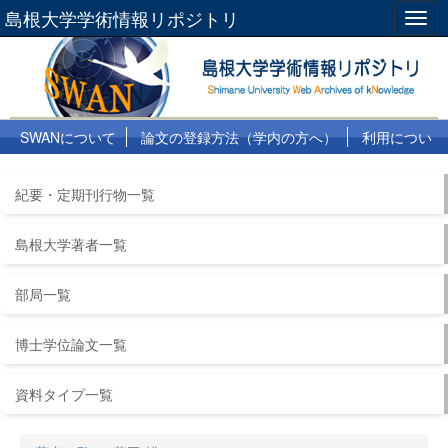
島根大学学術情報リポジトリ
Togg
navig
SWANについて
論文の登録方法（学内の方へ）
利用につい
て
よくある質問
リンク集
紀要・定期刊行物一覧
島根大学著者一覧
部局一覧
博士学位論文一覧
資料タイプ一覧