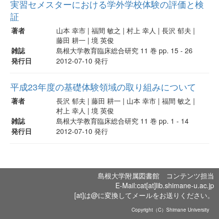
実習セメスターにおける学外学校体験の評価と検
証
著者
山本 幸市 | 福間 敏之 | 村上 幸人 | 長沢 郁夫 |
藤田 耕一 | 境 英俊
雑誌
島根大学教育臨床総合研究 11 巻 pp. 15 - 26
発行日
2012-07-10 発行
平成23年度の基礎体験領域の取り組みについて
著者
長沢 郁夫 | 藤田 耕一 | 山本 幸市 | 福間 敏之 |
村上 幸人 | 境 英俊
雑誌
島根大学教育臨床総合研究 11 巻 pp. 1 - 14
発行日
2012-07-10 発行
島根大学附属図書館 コンテンツ担当
E-Mail:cat[at]lib.shimane-u.ac.jp
[at]は@に変換してメールをお送りください。
Copyright（C）Shimane University