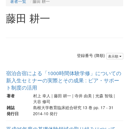
著者一覧
藤田 耕一
藤田 耕一
登録番号 (降順)
表示順
宿泊合宿による「1000時間体験学修」についての
新入生セミナーの実際とその成果 : ピア・サポー
ト制度の活用
著者
村上 幸人 | 藤田 耕一 | 寺井 由美 | 光森 智哉 |
大谷 修司
雑誌
島根大学教育臨床総合研究 13 巻 pp. 17 - 31
発行日
2014-10 発行
平成25年度の基礎体験領域の取り組みについて