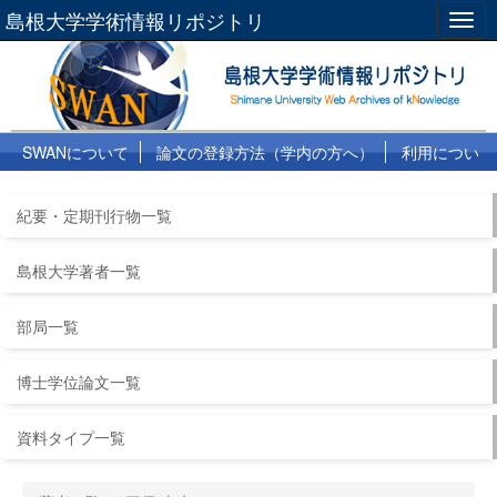
島根大学学術情報リポジトリ
Togg
navig
SWANについて
論文の登録方法（学内の方へ）
利用につい
て
よくある質問
リンク集
紀要・定期刊行物一覧
島根大学著者一覧
部局一覧
博士学位論文一覧
資料タイプ一覧