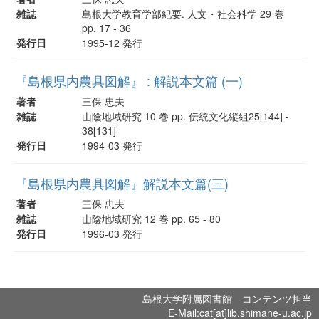
雑誌
島根大学教育学部紀要. 人文・社会科学 29 巻
pp. 17 - 36
発行日
1995-12 発行
『島根県内農具図解』 : 解説本文篇 (一)
著者
三保 忠夫
雑誌
山陰地域研究 10 巻 pp. 伝統文化縦組25[144] -
38[131]
発行日
1994-03 発行
『島根県内農具図解』解説本文篇(三)
著者
三保 忠夫
雑誌
山陰地域研究 12 巻 pp. 65 - 80
発行日
1996-03 発行
島根大学附属図書館 コンテンツ担当
E-Mail:cat[at]lib.shimane-u.ac.jp