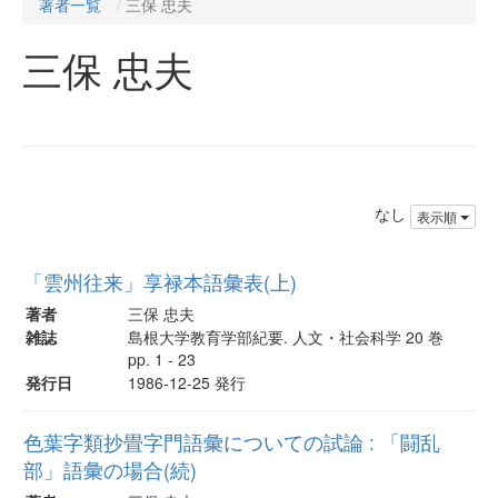
著者一覧
三保 忠夫
三保 忠夫
なし
表示順
「雲州往来」享禄本語彙表(上)
著者
三保 忠夫
雑誌
島根大学教育学部紀要. 人文・社会科学 20 巻
pp. 1 - 23
発行日
1986-12-25 発行
色葉字類抄畳字門語彙についての試論 : 「闘乱
部」語彙の場合(続)