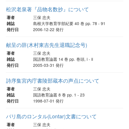
松沢老泉著『品物名数抄』について
著者
三保 忠夫
雑誌
島根大学教育学部紀要 40 巻 pp. 78 - 91
発行日
2006-12-22 発行
献呈の辞(木村東吉先生退職記念号)
著者
三保 忠夫
雑誌
国語教育論叢 14 巻 pp. 巻頭, i - ii
発行日
2005-03-31 発行
詩序集宮内庁書陵部蔵本の声点について
著者
三保 忠夫
雑誌
国語教育論叢 8 巻 pp. 1 - 23
発行日
1998-07-01 発行
バリ島のロンタル(Lontar)文書について
著者
三保 忠夫