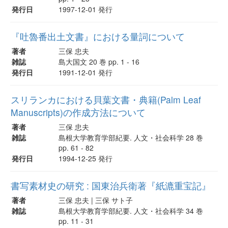
発行日
1997-12-01 発行
『吐魯番出土文書』における量詞について
著者
三保 忠夫
雑誌
島大国文 20 巻 pp. 1 - 16
発行日
1991-12-01 発行
スリランカにおける貝葉文書・典籍(Palm Leaf
Manuscripts)の作成方法について
著者
三保 忠夫
雑誌
島根大学教育学部紀要. 人文・社会科学 28 巻
pp. 61 - 82
発行日
1994-12-25 発行
書写素材史の研究 : 国東治兵衛著『紙漉重宝記』
著者
三保 忠夫 | 三保 サト子
雑誌
島根大学教育学部紀要. 人文・社会科学 34 巻
pp. 11 - 31