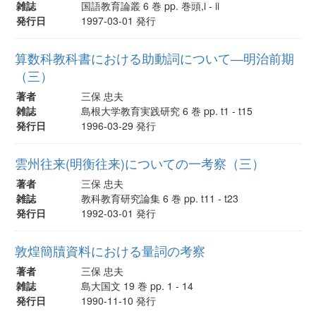
雑誌
国語教育論叢 6 巻 pp. 巻頭,i - ii
発行日
1997-03-01 発行
算数科教科書における助動詞について―明治前期
（三）
著者
三保 忠夫
雑誌
島根大学教育実践研究 6 巻 pp. t1 - t15
発行日
1996-03-29 発行
雲州往来(明衡往来)についての一考察（三）
著者
三保 忠夫
雑誌
教科教育研究論集 6 巻 pp. t11 - t23
発行日
1992-03-01 発行
敦煌簡牘資料における量詞の考察
著者
三保 忠夫
雑誌
島大国文 19 巻 pp. 1 - 14
発行日
1990-11-10 発行