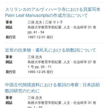
スリランカのアルヴィハーラ寺における貝葉写本
Palm Leaf Manuscriptsの作成方法について
著者
三保 忠夫 | 三保 サト子
雑誌
島根大学教育学部紀要. 人文・社会科学 31 巻
pp. 41 - 54
発行日
1997-12-01 発行
近世の往来物・書札礼における助数詞について
著者
三保 忠夫
雑誌
島根大学教育学部紀要. 人文・社会科学 27 巻
1 号 pp. 35 - 71
発行日
1993-12-25 発行
中国古代簡牘資料における量詞の考察 : 日本語助
数詞研究のために
著者
三保 忠夫
雑誌
島根大学教育学部紀要. 人文・社会科学 31 巻
pp. 1 - 23