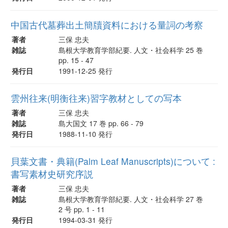
中国古代墓葬出土簡牘資料における量詞の考察
著者
三保 忠夫
雑誌
島根大学教育学部紀要. 人文・社会科学 25 巻
pp. 15 - 47
発行日
1991-12-25 発行
雲州往来(明衡往来)習字教材としての写本
著者
三保 忠夫
雑誌
島大国文 17 巻 pp. 66 - 79
発行日
1988-11-10 発行
貝葉文書・典籍(Palm Leaf Manuscripts)について :
書写素材史研究序説
著者
三保 忠夫
雑誌
島根大学教育学部紀要. 人文・社会科学 27 巻
2 号 pp. 1 - 11
発行日
1994-03-31 発行