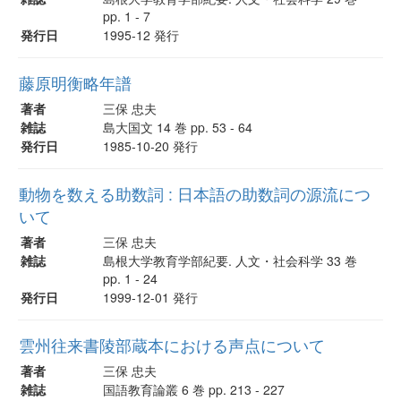
pp. 1 - 7
発行日
1995-12 発行
藤原明衡略年譜
著者
三保 忠夫
雑誌
島大国文 14 巻 pp. 53 - 64
発行日
1985-10-20 発行
動物を数える助数詞 : 日本語の助数詞の源流につ
いて
著者
三保 忠夫
雑誌
島根大学教育学部紀要. 人文・社会科学 33 巻
pp. 1 - 24
発行日
1999-12-01 発行
雲州往来書陵部蔵本における声点について
著者
三保 忠夫
雑誌
国語教育論叢 6 巻 pp. 213 - 227