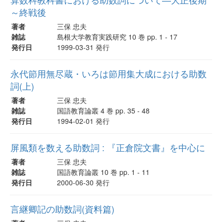
～終戦後
著者
三保 忠夫
雑誌
島根大学教育実践研究 10 巻 pp. 1 - 17
発行日
1999-03-31 発行
永代節用無尽蔵・いろは節用集大成における助数
詞(上)
著者
三保 忠夫
雑誌
国語教育論叢 4 巻 pp. 35 - 48
発行日
1994-02-01 発行
屏風類を数える助数詞 : 『正倉院文書』を中心に
著者
三保 忠夫
雑誌
国語教育論叢 10 巻 pp. 1 - 11
発行日
2000-06-30 発行
言継卿記の助数詞(資料篇)