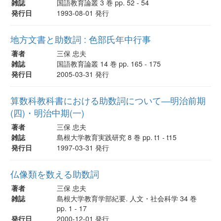
雑誌
国語教育論叢 3 巻 pp. 52 - 54
発行日
1993-08-01 発行
地方文書と助数詞 : 色部氏年中行事
著者
三保 忠夫
雑誌
国語教育論叢 14 巻 pp. 165 - 175
発行日
2005-03-31 発行
算数科教科書における助数詞について―明治前期
(四)・明治中期(一)
著者
三保 忠夫
雑誌
島根大学教育実践研究 8 巻 pp. t1 - t15
発行日
1997-03-31 発行
仏像類を数える助数詞
著者
三保 忠夫
雑誌
島根大学教育学部紀要. 人文・社会科学 34 巻
pp. 1 - 17
発行日
2000-12-01 発行