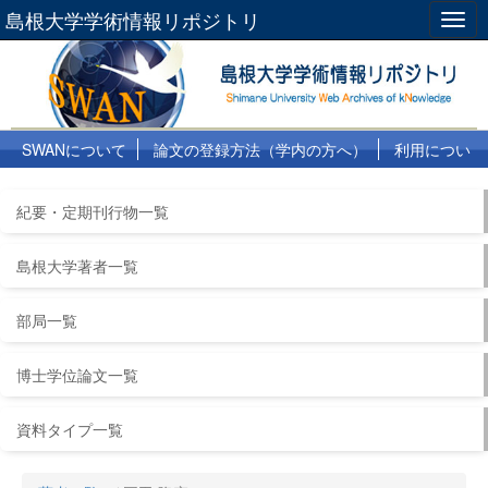
島根大学学術情報リポジトリ
Togg
navig
SWANについて
論文の登録方法（学内の方へ）
利用につい
て
よくある質問
リンク集
紀要・定期刊行物一覧
島根大学著者一覧
部局一覧
博士学位論文一覧
資料タイプ一覧