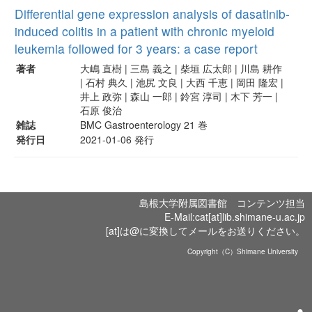
Differential gene expression analysis of dasatinib-
induced colitis in a patient with chronic myeloid
leukemia followed for 3 years: a case report
著者
大嶋 直樹 | 三島 義之 | 柴垣 広太郎 | 川島 耕作
| 石村 典久 | 池尻 文良 | 大西 千恵 | 岡田 隆宏 |
井上 政弥 | 森山 一郎 | 鈴宮 淳司 | 木下 芳一 |
石原 俊治
雑誌
BMC Gastroenterology 21 巻
発行日
2021-01-06 発行
島根大学附属図書館 コンテンツ担当
E-Mail:cat[at]lib.shimane-u.ac.jp
[at]は@に変換してメールをお送りください。
Copyright（C）Shimane University