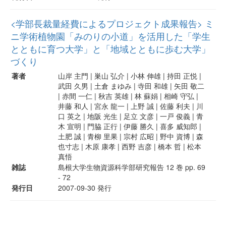
<学部長裁量経費によるプロジェクト成果報告> ミ
ニ学術植物園「みのりの小道」を活用した「学生
とともに育つ大学」と「地域とともに歩む大学」
づくり
著者
山岸 主門 | 巣山 弘介 | 小林 伸雄 | 持田 正悦 |
武田 久男 | 土倉 まゆみ | 寺田 和雄 | 矢田 敬二
| 赤間 一仁 | 秋吉 英雄 | 林 蘇娟 | 相崎 守弘 |
井藤 和人 | 宮永 龍一 | 上野 誠 | 佐藤 利夫 | 川
口 英之 | 地阪 光生 | 足立 文彦 | 一戸 俊義 | 青
木 宣明 | 門脇 正行 | 伊藤 勝久 | 喜多 威知郎 |
土肥 誠 | 青柳 里果 | 宗村 広昭 | 野中 資博 | 森
也寸志 | 木原 康孝 | 西野 吉彦 | 橋本 哲 | 松本
真悟
雑誌
島根大学生物資源科学部研究報告 12 巻 pp. 69
- 72
発行日
2007-09-30 発行