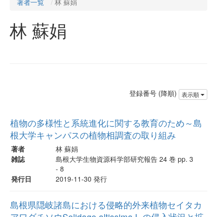
著者一覧
林 蘇娟
林 蘇娟
登録番号 (降順)
表示順
植物の多様性と系統進化に関する教育のため～島
根大学キャンパスの植物相調査の取り組み
著者
林 蘇娟
雑誌
島根大学生物資源科学部研究報告 24 巻 pp. 3
- 8
発行日
2019-11-30 発行
島根県隠岐諸島における侵略的外来植物セイタカ
アワダチソウSolidago altissima L.の侵入状況と拡