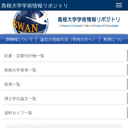
島根大学学術情報リポジトリ
Togg
navig
SWANについて
論文の登録方法（学内の方へ）
利用につい
て
よくある質問
リンク集
紀要・定期刊行物一覧
島根大学著者一覧
部局一覧
博士学位論文一覧
資料タイプ一覧