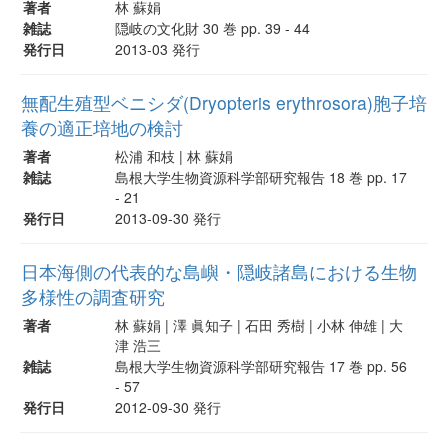
著者
林 蘇娟
雑誌
隠岐の文化財 30 巻 pp. 39 - 44
発行日
2013-03 発行
無配生殖型ベニシダ(Dryopteris erythrosora)胞子培
養の適正培地の検討
著者
松浦 和枝 | 林 蘇娟
雑誌
島根大学生物資源科学部研究報告 18 巻 pp. 17
- 21
発行日
2013-09-30 発行
日本海側の代表的な島嶼・隠岐諸島における生物
多様性の調査研究
著者
林 蘇娟 | 澤 眞知子 | 石田 秀樹 | 小林 伸雄 | 大
津 浩三
雑誌
島根大学生物資源科学部研究報告 17 巻 pp. 56
- 57
発行日
2012-09-30 発行