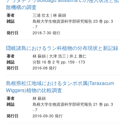
散機構の調査
著者
三浦 壮太 | 林 蘇娟
雑誌
島根大学生物資源科学部研究報告 23 巻 pp. 3
- 7
発行日
2018-7-30 発行
隠岐諸島におけるラン科植物の分布現状と新記録
著者
林 蘇娟 | 大津 浩三 | 井上 雅仁
雑誌
分類 16 巻 2 号 pp. 159 - 173
発行日
2016-08 発行
島根県松江地域におけるタンポポ属(Taraxacum
Wiggers)植物の比較調査
著者
林 蘇娟
雑誌
島根大学生物資源科学部研究報告 21 巻 pp. 3
- 7
発行日
2016-09-30 発行