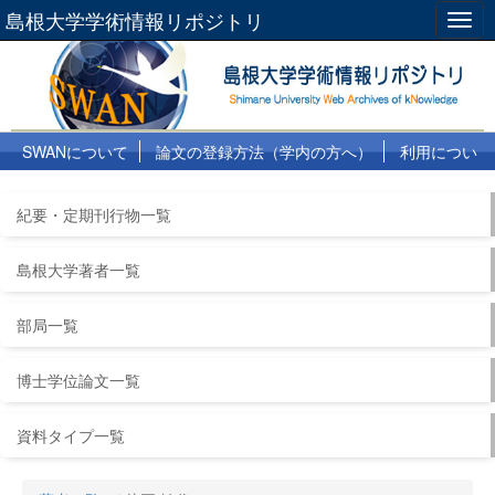
島根大学学術情報リポジトリ
Togg
navig
SWANについて
論文の登録方法（学内の方へ）
利用につい
て
よくある質問
リンク集
紀要・定期刊行物一覧
島根大学著者一覧
部局一覧
博士学位論文一覧
資料タイプ一覧