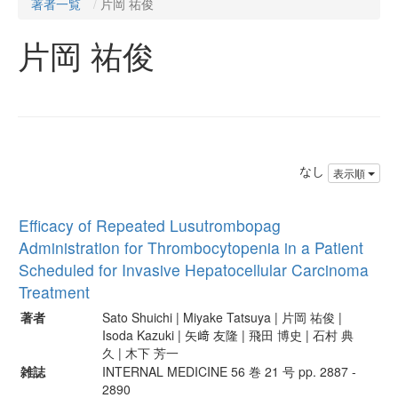
著者一覧
片岡 祐俊
片岡 祐俊
なし
表示順
Efficacy of Repeated Lusutrombopag
Administration for Thrombocytopenia in a Patient
Scheduled for Invasive Hepatocellular Carcinoma
Treatment
著者
Sato Shuichi | Miyake Tatsuya | 片岡 祐俊 |
Isoda Kazuki | 矢﨑 友隆 | 飛田 博史 | 石村 典
久 | 木下 芳一
雑誌
INTERNAL MEDICINE 56 巻 21 号 pp. 2887 -
2890