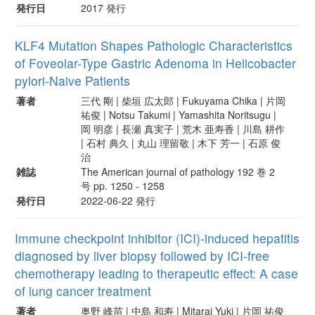
発行日
2017 発行
KLF4 Mutation Shapes Pathologic Characteristics
of Foveolar-Type Gastric Adenoma in Helicobacter
pylori-Naive Patients
著者
三代 剛 | 柴垣 広太郎 | Fukuyama Chika | 片岡
祐俊 | Notsu Takumi | Yamashita Noritsugu |
岡 明彦 | 長瀬 真実子 | 荒木 亜寿香 | 川島 耕作
| 石村 典久 | 丸山 理留敬 | 木下 芳一 | 石原 俊
治
雑誌
The American journal of pathology 192 巻 2
号 pp. 1250 - 1258
発行日
2022-06-22 発行
Immune checkpoint inhibitor (ICI)-induced hepatitis
diagnosed by liver biopsy followed by ICI-free
chemotherapy leading to therapeutic effect: A case
of lung cancer treatment
著者
奥野 峰苗 | 中島 和寿 | Mitarai Yuki | 片岡 祐俊