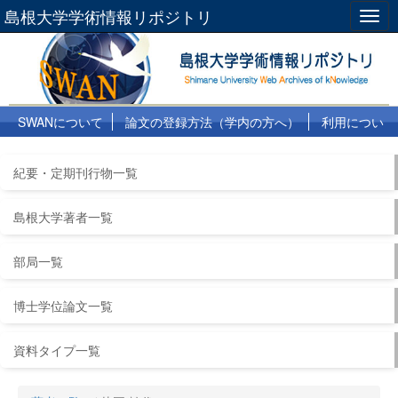
島根大学学術情報リポジトリ
Togg
navig
SWANについて
論文の登録方法（学内の方へ）
利用につい
て
よくある質問
リンク集
紀要・定期刊行物一覧
島根大学著者一覧
部局一覧
博士学位論文一覧
資料タイプ一覧