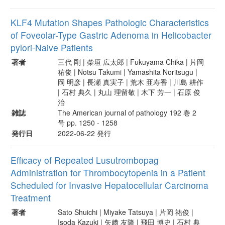
KLF4 Mutation Shapes Pathologic Characteristics
of Foveolar-Type Gastric Adenoma in Helicobacter
pylori-Naive Patients
著者
三代 剛 | 柴垣 広太郎 | Fukuyama Chika | 片岡
祐俊 | Notsu Takumi | Yamashita Noritsugu |
岡 明彦 | 長瀬 真実子 | 荒木 亜寿香 | 川島 耕作
| 石村 典久 | 丸山 理留敬 | 木下 芳一 | 石原 俊
治
雑誌
The American journal of pathology 192 巻 2
号 pp. 1250 - 1258
発行日
2022-06-22 発行
Efficacy of Repeated Lusutrombopag
Administration for Thrombocytopenia in a Patient
Scheduled for Invasive Hepatocellular Carcinoma
Treatment
著者
Sato Shuichi | Miyake Tatsuya | 片岡 祐俊 |
Isoda Kazuki | 矢﨑 友隆 | 飛田 博史 | 石村 典