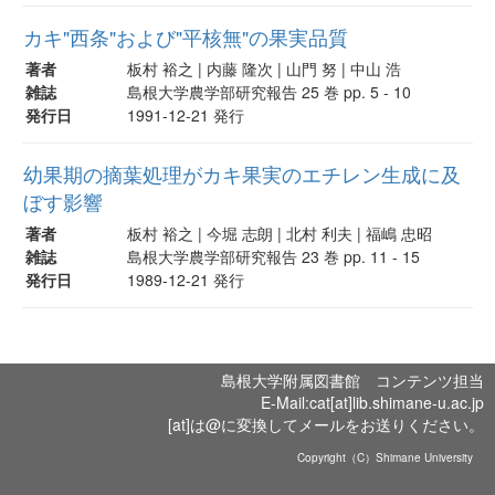
カキ"西条"および"平核無"の果実品質
著者
板村 裕之 | 内藤 隆次 | 山門 努 | 中山 浩
雑誌
島根大学農学部研究報告 25 巻 pp. 5 - 10
発行日
1991-12-21 発行
幼果期の摘葉処理がカキ果実のエチレン生成に及
ぼす影響
著者
板村 裕之 | 今堀 志朗 | 北村 利夫 | 福嶋 忠昭
雑誌
島根大学農学部研究報告 23 巻 pp. 11 - 15
発行日
1989-12-21 発行
島根大学附属図書館 コンテンツ担当
E-Mail:cat[at]lib.shimane-u.ac.jp
[at]は@に変換してメールをお送りください。
Copyright（C）Shimane University