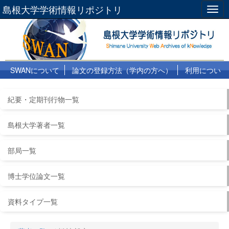
島根大学学術情報リポジトリ
Togg
navig
SWANについて
論文の登録方法（学内の方へ）
利用につい
て
よくある質問
リンク集
紀要・定期刊行物一覧
島根大学著者一覧
部局一覧
博士学位論文一覧
資料タイプ一覧