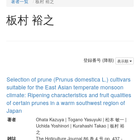
著者一覧
板村 裕之
板村 裕之
登録番号 (降順)
表示順
Selection of prune (Prunus domestica L.) cultivars
suitable for the East Asian temperate monsoon
climate: Ripening characteristics and fruit qualities
of certain prunes in a warm southwest region of
Japan
著者
Ohata Kazuya | Togano Yasuyuki | 松本 敏一 |
Uchida Yoshinori | Kurahashi Takao | 板村 裕
之
雑誌
The Hoticulture Journal 86 巻 4 号 pp. 437 -