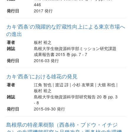
446
発行日
2017 発行
カキ‘西条’の飛躍的な貯蔵性向上による東京市場へ
の進出
著者
板村 裕之
雑誌
島根大学生物資源科学部ミッション研究課題
成果報告書 2015 巻 pp. 7 - 7
発行日
2016-03 発行
カキ‘西条’における雄花の発見
著者
江角 智也 | 渡辺 諄 | 小杉 友華菜 | 大畑 和也 |
板村 裕之
雑誌
島根大学生物資源科学部研究報告 20 巻 pp. 3
- 8
発行日
2015-09-30 発行
島根県の特産果樹類（西条柿・ブドウ・イチジ
ク）の生理機能探究と品種改良 : 西条柿の生理機