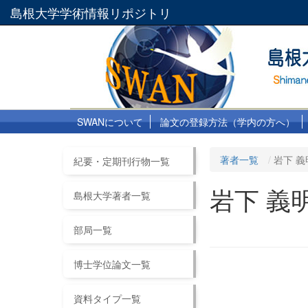
島根大学学術情報リポジトリ
SWANについて
論文の登録方法（学内の方へ）
著者一覧
岩下 義
紀要・定期刊行物一覧
岩下 義
島根大学著者一覧
部局一覧
博士学位論文一覧
資料タイプ一覧