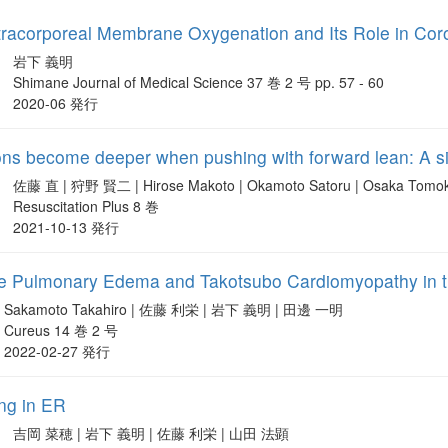
xtracorporeal Membrane Oxygenation and Its Role in Co
岩下 義明
Shimane Journal of Medical Science 37 巻 2 号 pp. 57 - 60
2020-06 発行
ns become deeper when pushing with forward lean: A si
佐藤 直 | 狩野 賢二 | Hirose Makoto | Okamoto Satoru | Osaka Tomo
Resuscitation Plus 8 巻
2021-10-13 発行
e Pulmonary Edema and Takotsubo Cardiomyopathy in th
Sakamoto Takahiro | 佐藤 利栄 | 岩下 義明 | 田邊 一明
Cureus 14 巻 2 号
2022-02-27 発行
ing in ER
吉岡 菜穂 | 岩下 義明 | 佐藤 利栄 | 山田 法顕