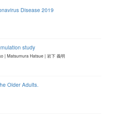
ronavirus Disease 2019
mulation study
ko | Matsumura Hatsue | 岩下 義明
e Older Adults.