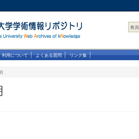
教員
利用について
よくある質問
リンク集
明
明