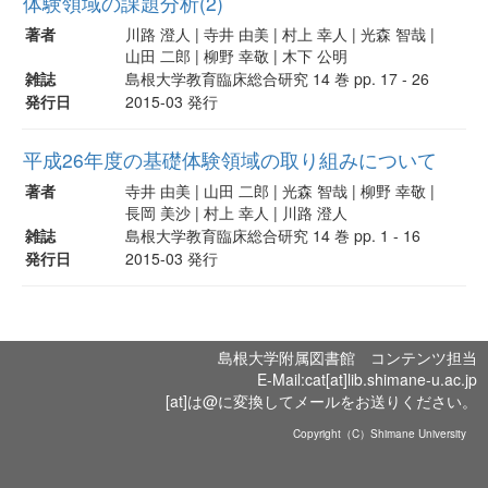
体験領域の課題分析(2)
著者
川路 澄人 | 寺井 由美 | 村上 幸人 | 光森 智哉 |
山田 二郎 | 柳野 幸敬 | 木下 公明
雑誌
島根大学教育臨床総合研究 14 巻 pp. 17 - 26
発行日
2015-03 発行
平成26年度の基礎体験領域の取り組みについて
著者
寺井 由美 | 山田 二郎 | 光森 智哉 | 柳野 幸敬 |
長岡 美沙 | 村上 幸人 | 川路 澄人
雑誌
島根大学教育臨床総合研究 14 巻 pp. 1 - 16
発行日
2015-03 発行
島根大学附属図書館 コンテンツ担当
E-Mail:cat[at]lib.shimane-u.ac.jp
[at]は@に変換してメールをお送りください。
Copyright（C）Shimane University