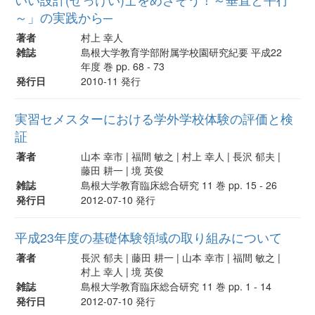
～」の実践から─
著者
村上 幸人
雑誌
島根大学教育学部附属学校園研究紀要 平成22
年度 巻 pp. 68 - 73
発行日
2010-11 発行
実習セメスターにおける学外学校体験の評価と検
証
著者
山本 幸市 | 福間 敏之 | 村上 幸人 | 長沢 郁夫 |
藤田 耕一 | 境 英俊
雑誌
島根大学教育臨床総合研究 11 巻 pp. 15 - 26
発行日
2012-07-10 発行
平成23年度の基礎体験領域の取り組みについて
著者
長沢 郁夫 | 藤田 耕一 | 山本 幸市 | 福間 敏之 |
村上 幸人 | 境 英俊
雑誌
島根大学教育臨床総合研究 11 巻 pp. 1 - 14
発行日
2012-07-10 発行