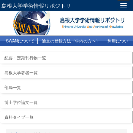
島根大学学術情報リポジトリ
Togg
navig
SWANについて
論文の登録方法（学内の方へ）
利用につい
て
よくある質問
リンク集
紀要・定期刊行物一覧
島根大学著者一覧
部局一覧
博士学位論文一覧
資料タイプ一覧