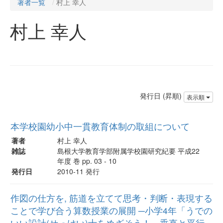
著者一覧
村上 幸人
村上 幸人
発行日 (昇順)
表示順
本学校園幼小中一貫教育体制の取組について
著者
村上 幸人
雑誌
島根大学教育学部附属学校園研究紀要 平成22
年度 巻 pp. 03 - 10
発行日
2010-11 発行
作図の仕方を, 筋道を立てて思考・判断・表現する
ことで学び合う算数授業の展開 ─小学4年「うでの
いい設計(せっけい)士をめざそう！～垂直と平行