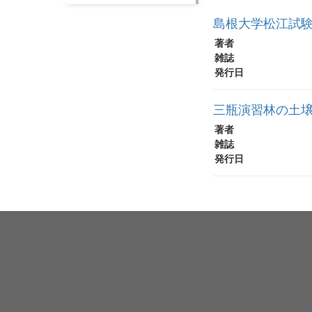
島根大学松江試
著者
雑誌
発行日
三瓶演習林の土
著者
雑誌
発行日