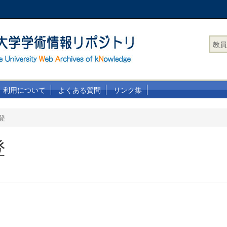
教員
利用について
よくある質問
リンク集
登
登