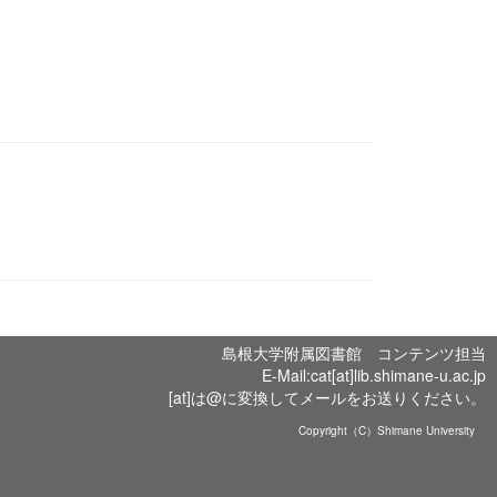
島根大学附属図書館 コンテンツ担当
E-Mail:cat[at]lib.shimane-u.ac.jp
[at]は@に変換してメールをお送りください。
Copyright（C）Shimane University