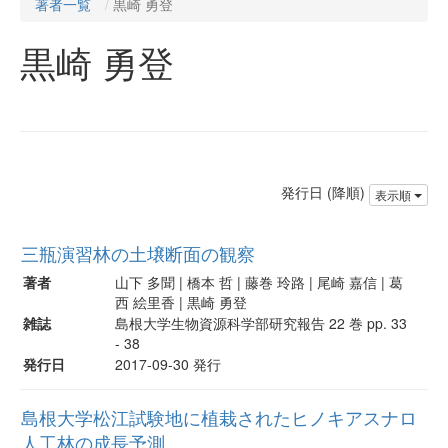
著者一覧
黒崎 勇登
黒崎 勇登
発行日 (降順)
表示順
三瓶演習林の土壌断面の観察
著者
山下 多聞 | 橋本 哲 | 藤巻 玲路 | 尾崎 嘉信 | 葛
西 絵里香 | 黒崎 勇登
雑誌
島根大学生物資源科学部研究報告 22 巻 pp. 33
- 38
発行日
2017-09-30 発行
島根大学松江試験地に植栽されたヒノキアスナロ
人工林の成長予測