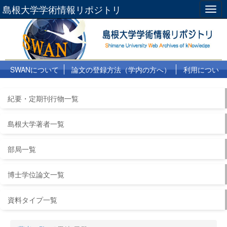
島根大学学術情報リポジトリ
Togg
navig
SWANについて
論文の登録方法（学内の方へ）
利用につい
て
よくある質問
リンク集
紀要・定期刊行物一覧
島根大学著者一覧
部局一覧
博士学位論文一覧
資料タイプ一覧