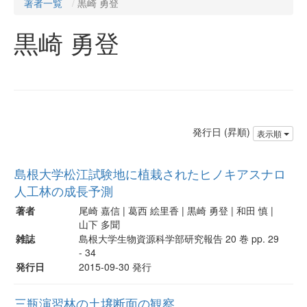
著者一覧
黒崎 勇登
黒崎 勇登
発行日 (昇順)
表示順
島根大学松江試験地に植栽されたヒノキアスナロ
人工林の成長予測
著者
尾崎 嘉信 | 葛西 絵里香 | 黒崎 勇登 | 和田 慎 |
山下 多聞
雑誌
島根大学生物資源科学部研究報告 20 巻 pp. 29
- 34
発行日
2015-09-30 発行
三瓶演習林の土壌断面の観察