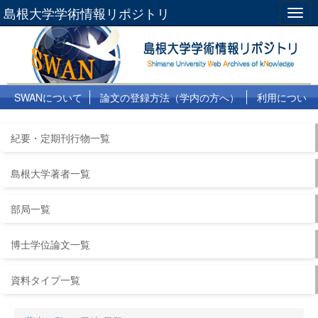
島根大学学術情報リポジトリ
Togg
navig
SWANについて
論文の登録方法（学内の方へ）
利用につい
て
よくある質問
リンク集
紀要・定期刊行物一覧
島根大学著者一覧
部局一覧
博士学位論文一覧
資料タイプ一覧