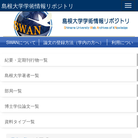
島根大学学術情報リポジトリ
Togg
navig
SWANについて
論文の登録方法（学内の方へ）
利用につい
て
よくある質問
リンク集
紀要・定期刊行物一覧
島根大学著者一覧
部局一覧
博士学位論文一覧
資料タイプ一覧