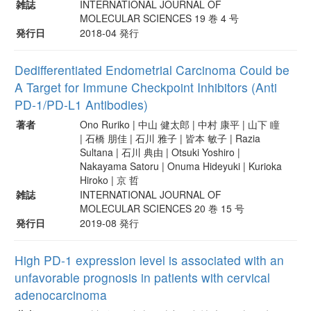
雑誌
INTERNATIONAL JOURNAL OF
MOLECULAR SCIENCES 19 巻 4 号
発行日
2018-04 発行
Dedifferentiated Endometrial Carcinoma Could be
A Target for Immune Checkpoint Inhibitors (Anti
PD-1/PD-L1 Antibodies)
著者
Ono Ruriko | 中山 健太郎 | 中村 康平 | 山下 瞳
| 石橋 朋佳 | 石川 雅子 | 皆本 敏子 | Razia
Sultana | 石川 典由 | Otsuki Yoshiro |
Nakayama Satoru | Onuma Hideyuki | Kurioka
Hiroko | 京 哲
雑誌
INTERNATIONAL JOURNAL OF
MOLECULAR SCIENCES 20 巻 15 号
発行日
2019-08 発行
High PD-1 expression level is associated with an
unfavorable prognosis in patients with cervical
adenocarcinoma