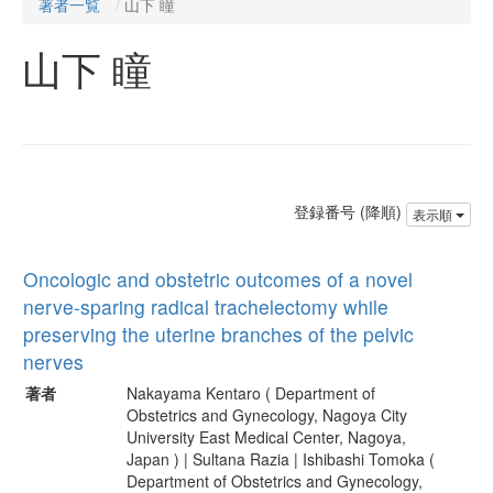
著者一覧
山下 瞳
山下 瞳
登録番号 (降順)
表示順
Oncologic and obstetric outcomes of a novel
nerve-sparing radical trachelectomy while
preserving the uterine branches of the pelvic
nerves
著者
Nakayama Kentaro ( Department of
Obstetrics and Gynecology, Nagoya City
University East Medical Center, Nagoya,
Japan ) | Sultana Razia | Ishibashi Tomoka (
Department of Obstetrics and Gynecology,