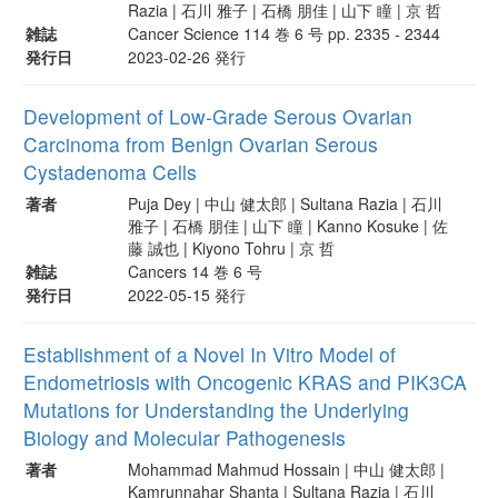
Razia | 石川 雅子 | 石橋 朋佳 | 山下 瞳 | 京 哲
雑誌
Cancer Science 114 巻 6 号 pp. 2335 - 2344
発行日
2023-02-26 発行
Development of Low-Grade Serous Ovarian
Carcinoma from Benign Ovarian Serous
Cystadenoma Cells
著者
Puja Dey | 中山 健太郎 | Sultana Razia | 石川
雅子 | 石橋 朋佳 | 山下 瞳 | Kanno Kosuke | 佐
藤 誠也 | Kiyono Tohru | 京 哲
雑誌
Cancers 14 巻 6 号
発行日
2022-05-15 発行
Establishment of a Novel In Vitro Model of
Endometriosis with Oncogenic KRAS and PIK3CA
Mutations for Understanding the Underlying
Biology and Molecular Pathogenesis
著者
Mohammad Mahmud Hossain | 中山 健太郎 |
Kamrunnahar Shanta | Sultana Razia | 石川