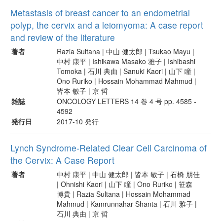
Metastasis of breast cancer to an endometrial
polyp, the cervix and a leiomyoma: A case report
and review of the literature
著者
Razia Sultana | 中山 健太郎 | Tsukao Mayu |
中村 康平 | Ishikawa Masako 雅子 | Ishibashi
Tomoka | 石川 典由 | Sanuki Kaori | 山下 瞳 |
Ono Ruriko | Hossain Mohammad Mahmud |
皆本 敏子 | 京 哲
雑誌
ONCOLOGY LETTERS 14 巻 4 号 pp. 4585 -
4592
発行日
2017-10 発行
Lynch Syndrome-Related Clear Cell Carcinoma of
the Cervix: A Case Report
著者
中村 康平 | 中山 健太郎 | 皆本 敏子 | 石橋 朋佳
| Ohnishi Kaori | 山下 瞳 | Ono Ruriko | 笹森
博貴 | Razia Sultana | Hossain Mohammad
Mahmud | Kamrunnahar Shanta | 石川 雅子 |
石川 典由 | 京 哲