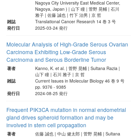
Nagoya City University East Medical Center,
Nagoya, Japan ) | 山下 瞳 | 菅野 晃輔 | 石川
雅子 | 佐藤 誠也 | 竹下 治男 | 京 哲
雑誌
Translational Cancer Research 14 巻 3 号
発行日
2025-03-24 発行
Molecular Analysis of High-Grade Serous Ovarian
Carcinoma Exhibiting Low-Grade Serous
Carcinoma and Serous Borderline Tumor
著者
Kanno, K. et al. | 菅野 晃輔 | Sultana Razia |
山下 瞳 | 石川 雅子 | 京 哲
雑誌
Current Issues in Molecular Biology 46 巻 9 号
pp. 9376 - 9385
発行日
2024-08-25 発行
Frequent PIK3CA mutation in normal endometrial
gland drives spheroid formation and may be
involved in stem cell propagation
著者
佐藤 誠也 | 中山 健太郎 | 菅野 晃輔 | Sultana