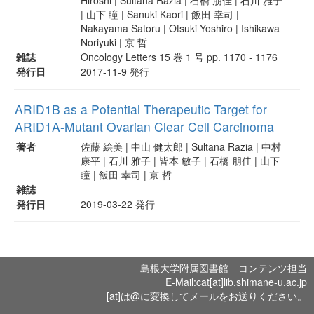
| 山下 瞳 | Sanuki Kaori | 飯田 幸司 |
Nakayama Satoru | Otsuki Yoshiro | Ishikawa
Noriyuki | 京 哲
雑誌
Oncology Letters 15 巻 1 号 pp. 1170 - 1176
発行日
2017-11-9 発行
ARID1B as a Potential Therapeutic Target for
ARID1A-Mutant Ovarian Clear Cell Carcinoma
著者
佐藤 絵美 | 中山 健太郎 | Sultana Razia | 中村
康平 | 石川 雅子 | 皆本 敏子 | 石橋 朋佳 | 山下
瞳 | 飯田 幸司 | 京 哲
雑誌
発行日
2019-03-22 発行
島根大学附属図書館 コンテンツ担当
E-Mail:cat[at]lib.shimane-u.ac.jp
[at]は@に変換してメールをお送りください。