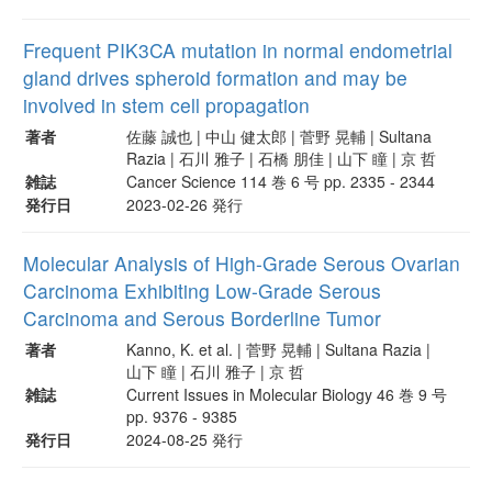
Frequent PIK3CA mutation in normal endometrial
gland drives spheroid formation and may be
involved in stem cell propagation
著者
佐藤 誠也 | 中山 健太郎 | 菅野 晃輔 | Sultana
Razia | 石川 雅子 | 石橋 朋佳 | 山下 瞳 | 京 哲
雑誌
Cancer Science 114 巻 6 号 pp. 2335 - 2344
発行日
2023-02-26 発行
Molecular Analysis of High-Grade Serous Ovarian
Carcinoma Exhibiting Low-Grade Serous
Carcinoma and Serous Borderline Tumor
著者
Kanno, K. et al. | 菅野 晃輔 | Sultana Razia |
山下 瞳 | 石川 雅子 | 京 哲
雑誌
Current Issues in Molecular Biology 46 巻 9 号
pp. 9376 - 9385
発行日
2024-08-25 発行