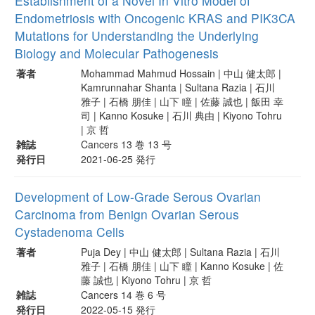
Establishment of a Novel In Vitro Model of
Endometriosis with Oncogenic KRAS and PIK3CA
Mutations for Understanding the Underlying
Biology and Molecular Pathogenesis
著者
Mohammad Mahmud Hossain | 中山 健太郎 |
Kamrunnahar Shanta | Sultana Razia | 石川
雅子 | 石橋 朋佳 | 山下 瞳 | 佐藤 誠也 | 飯田 幸
司 | Kanno Kosuke | 石川 典由 | Kiyono Tohru
| 京 哲
雑誌
Cancers 13 巻 13 号
発行日
2021-06-25 発行
Development of Low-Grade Serous Ovarian
Carcinoma from Benign Ovarian Serous
Cystadenoma Cells
著者
Puja Dey | 中山 健太郎 | Sultana Razia | 石川
雅子 | 石橋 朋佳 | 山下 瞳 | Kanno Kosuke | 佐
藤 誠也 | Kiyono Tohru | 京 哲
雑誌
Cancers 14 巻 6 号
発行日
2022-05-15 発行