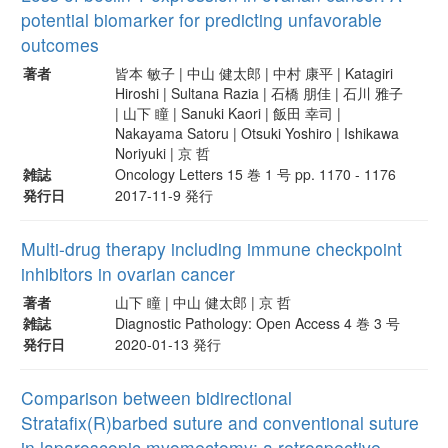
potential biomarker for predicting unfavorable
outcomes
著者
皆本 敏子 | 中山 健太郎 | 中村 康平 | Katagiri
Hiroshi | Sultana Razia | 石橋 朋佳 | 石川 雅子
| 山下 瞳 | Sanuki Kaori | 飯田 幸司 |
Nakayama Satoru | Otsuki Yoshiro | Ishikawa
Noriyuki | 京 哲
雑誌
Oncology Letters 15 巻 1 号 pp. 1170 - 1176
発行日
2017-11-9 発行
Multi-drug therapy including immune checkpoint
inhibitors in ovarian cancer
著者
山下 瞳 | 中山 健太郎 | 京 哲
雑誌
Diagnostic Pathology: Open Access 4 巻 3 号
発行日
2020-01-13 発行
Comparison between bidirectional
Stratafix(R)barbed suture and conventional suture
in laparoscopic myomectomy: a retrospective