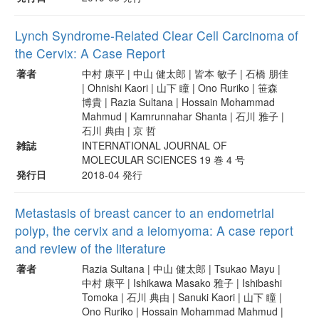
Lynch Syndrome-Related Clear Cell Carcinoma of
the Cervix: A Case Report
著者
中村 康平 | 中山 健太郎 | 皆本 敏子 | 石橋 朋佳
| Ohnishi Kaori | 山下 瞳 | Ono Ruriko | 笹森
博貴 | Razia Sultana | Hossain Mohammad
Mahmud | Kamrunnahar Shanta | 石川 雅子 |
石川 典由 | 京 哲
雑誌
INTERNATIONAL JOURNAL OF
MOLECULAR SCIENCES 19 巻 4 号
発行日
2018-04 発行
Metastasis of breast cancer to an endometrial
polyp, the cervix and a leiomyoma: A case report
and review of the literature
著者
Razia Sultana | 中山 健太郎 | Tsukao Mayu |
中村 康平 | Ishikawa Masako 雅子 | Ishibashi
Tomoka | 石川 典由 | Sanuki Kaori | 山下 瞳 |
Ono Ruriko | Hossain Mohammad Mahmud |