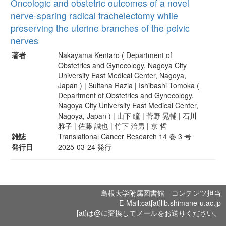
Oncologic and obstetric outcomes of a novel
nerve-sparing radical trachelectomy while
preserving the uterine branches of the pelvic
nerves
著者
Nakayama Kentaro ( Department of
Obstetrics and Gynecology, Nagoya City
University East Medical Center, Nagoya,
Japan ) | Sultana Razia | Ishibashi Tomoka (
Department of Obstetrics and Gynecology,
Nagoya City University East Medical Center,
Nagoya, Japan ) | 山下 瞳 | 菅野 晃輔 | 石川
雅子 | 佐藤 誠也 | 竹下 治男 | 京 哲
雑誌
Translational Cancer Research 14 巻 3 号
発行日
2025-03-24 発行
島根大学附属図書館 コンテンツ担当
E-Mail:cat[at]lib.shimane-u.ac.jp
[at]は@に変換してメールをお送りください。