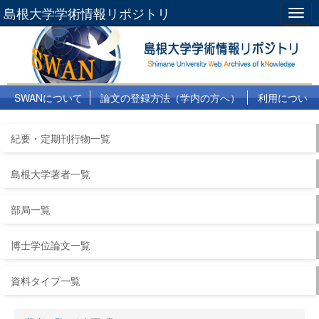
島根大学学術情報リポジトリ
Togg
navig
SWANについて
論文の登録方法（学内の方へ）
利用につい
て
よくある質問
リンク集
紀要・定期刊行物一覧
島根大学著者一覧
部局一覧
博士学位論文一覧
資料タイプ一覧