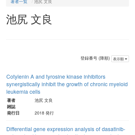
著者一覧
池尻 文良
池尻 文良
登録番号 (降順)
表示順
Cotylenin A and tyrosine kinase inhibitors
synergistically inhibit the growth of chronic myeloid
leukemia cells
著者
池尻 文良
雑誌
発行日
2018 発行
Differential gene expression analysis of dasatinib-