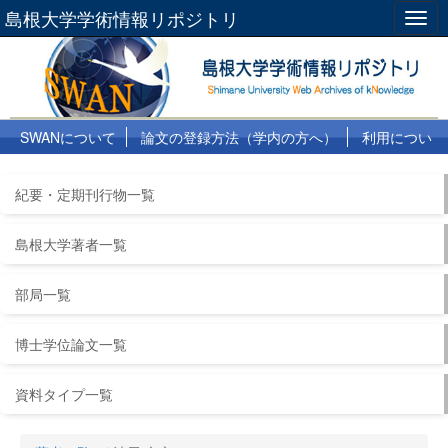
島根大学学術情報リポジトリ
Togg
navig
SWANについて
論文の登録方法（学内の方へ）
利用につい
て
よくある質問
リンク集
紀要・定期刊行物一覧
島根大学著者一覧
部局一覧
博士学位論文一覧
資料タイプ一覧