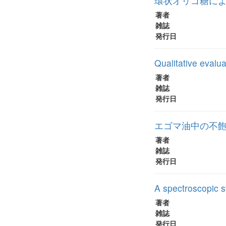
環状オリゴ糖によ
著者
雑誌
発行日
Qualitative evaluat
著者
雑誌
発行日
エゴマ油中の不
著者
雑誌
発行日
A spectroscopic st
著者
雑誌
発行日