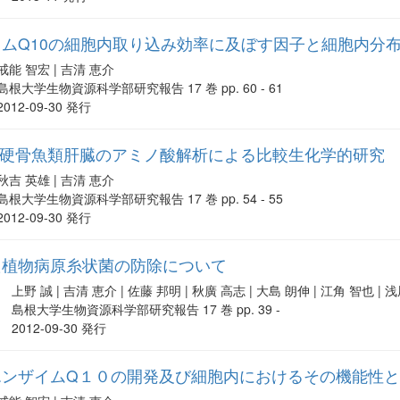
ムQ10の細胞内取り込み効率に及ぼす因子と細胞内分
戒能 智宏 | 吉清 恵介
島根大学生物資源科学部研究報告 17 巻 pp. 60 - 61
2012-09-30 発行
: 硬骨魚類肝臓のアミノ酸解析による比較生化学的研究
秋吉 英雄 | 吉清 恵介
島根大学生物資源科学部研究報告 17 巻 pp. 54 - 55
2012-09-30 発行
た植物病原糸状菌の防除について
上野 誠 | 吉清 恵介 | 佐藤 邦明 | 秋廣 高志 | 大島 朗伸 | 江角 智也 | 
島根大学生物資源科学部研究報告 17 巻 pp. 39 -
2012-09-30 発行
エンザイムQ１０の開発及び細胞内におけるその機能性