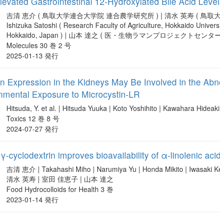
levated Gastrointestinal 12-Hydroxylated Bile Acid Leve
吉清 恵介 ( 鳥取大学連合大学院 連合農学研究所 ) | 清水 英寿 ( 鳥取大
Ishizuka Satoshi ( Research Faculty of Agriculture, Hokkaido Universi
Hokkaido, Japan ) | 山本 達之 ( 医・生物ラマンプロジェクトセ
Molecules 30 巻 2 号
2025-01-13 発行
in Expression in the Kidneys May Be Involved in the Ab
nmental Exposure to Microcystin-LR
Hitsuda, Y. et al. | Hitsuda Yuuka | Koto Yoshihito | Kawahara H
Toxics 12 巻 8 号
2024-07-27 発行
γ-cyclodextrin improves bioavailability of α-linolenic acid
吉清 恵介 | Takahashi Miho | Narumiya Yu | Honda Mikito | Iwasaki 
清水 英寿 | 室田 佳恵子 | 山本 達之
Food Hydrocolloids for Health 3 巻
2023-01-14 発行