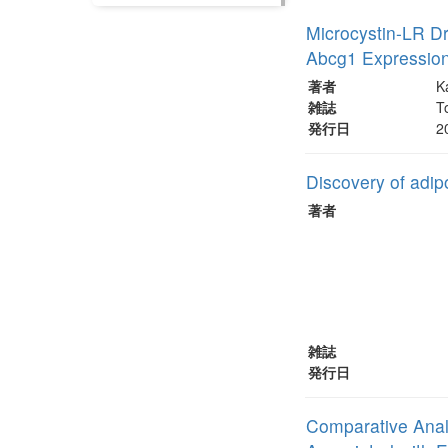
Microcystin-LR Dr
Abcg1 Expressio
著者
K
雑誌
T
発行日
2
Discovery of adip
著者
雑誌
発行日
Comparative Analy