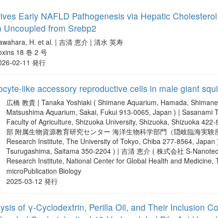
ives Early NAFLD Pathogenesis via Hepatic Cholesterol 
n Uncoupled from Srebp2
awahara, H. et al. | 吉清 恵介 | 清水 英寿
oxins 18 巻 2 号
026-02-11 発行
ocyte-like accessory reproductive cells in male giant squ
広橋 教貴 | Tanaka Yoshiaki ( Shimane Aquarium, Hamada, Shimane 697
Matsushima Aquarium, Sakai, Fukui 913-0065, Japan ) | Sasanami To
Faculty of Agriculture, Shizuoka University, Shizuoka, Shiz
部 附属生物資源教育研究センター 海洋生物科学部門（隠岐臨海実験所） ) | Iwata
Research Institute, The University of Tokyo, Chiba 277-8564, Japan )
Tsurugashima, Saitama 350-2204 ) | 吉清 恵介 ( 株式会社 S-Nanotech 
Research Institute, National Center for Global Health and Medicine,
microPublication Biology
2025-03-12 発行
sis of γ-Cyclodextrin, Perilla Oil, and Their Inclusion 