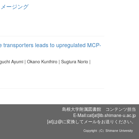
イメージング
ve transporters leads to upregulated MCP-
uchi Ayumi | Okano Kunihiro | Sugiura Norio |
島根大学附属図書館 コンテンツ担当
E-Mail:cat[at]lib.shimane-u.ac.jp
[at]は@に変換してメールをお送りください。
Copyright（C）Shimane University