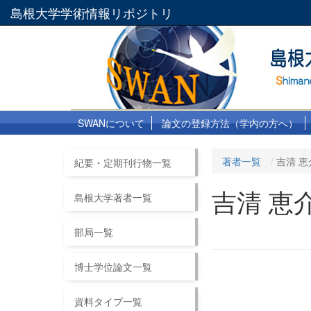
島根大学学術情報リポジトリ
SWANについて
論文の登録方法（学内の方へ）
著者一覧
吉清 恵
紀要・定期刊行物一覧
吉清 恵
島根大学著者一覧
部局一覧
博士学位論文一覧
資料タイプ一覧