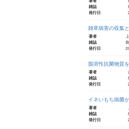
著者
雑誌
発行日
雑草病害の収集
著者
上
雑誌
島
発行日
2
脂溶性抗菌物質
著者
雑誌
発行日
イネいもち病菌
著者
雑誌
発行日