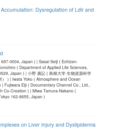
Accumulation: Dysregulation of Ldlr and
id
-0004, Japan ) | Sasai Seiji ( Echizen-
mohiro ( Department of Applied Life Sciences,
uoka 422-8529, Japan ) | 小野 廣記 ( 島根大学 生物資源科学
 Yoko ( Atmosphere and Ocean
 | Fujiwara Eiji ( Documentary Channel Co., Ltd.,
Co-Creation ) | Miwa Tamura-Nakano (
 Tokyo 162-8655, Japan )
Complexes on Liver Injury and Dyslipidemia