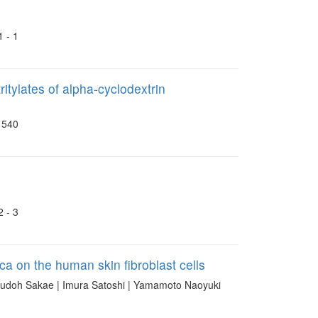
- 1
tritylates of alpha-cyclodextrin
1540
- 3
tica on the human skin fibroblast cells
oh Sakae | Imura Satoshi | Yamamoto Naoyuki