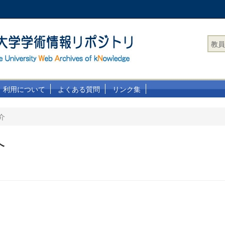
教員
利用について
よくある質問
リンク集
介
介