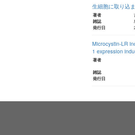
生細胞に取り込ま
著者
雑誌
発行日
Microcystin-LR in
1 expression indu
著者
雑誌
発行日