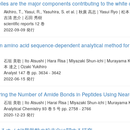
les are the major components contributing to the white c
Akihiro, T., Yasui, R., Yasuhira, S. et al. | 秋廣 高志 | Yasui 
吉清 恵介 | 石田 秀樹
scientific reports 12 巻
2022-09-09 発行
 amino acid sequence-dependent analytical method for 
石垣 美歌 | Ito Atsushi | Hara Risa | Miyazaki Shun-ichi | Murayama 
本 達之 | Ozaki Yukihiro
Analyst 147 巻 pp. 3634 - 3642
2022-06-15 発行
ring the Number of Amide Bonds in Peptides Using Near
石垣 美歌 | Ito Atsushi | Harai Risa | Miyazaki Shun-ichi | Muraya
Analytical Chemistry 93 巻 5 号 pp. 2758 - 2766
2020-12-23 発行