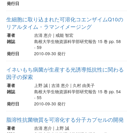
発行日
生細胞に取り込まれた可溶化コエンザイムQ10の
リアルタイム・ラマンイメージング
著者
吉清 恵介 | 戒能 智宏
雑誌
島根大学生物資源科学部研究報告 15 巻 pp. 58
- 59
発行日
2010-09-30 発行
イネいもち病菌が生産する光誘導抵抗性に関わる
因子の探索
著者
上野 誠 | 吉清 恵介 | 久村 由美子
雑誌
島根大学生物資源科学部研究報告 15 巻 pp. 54
- 55
発行日
2010-09-30 発行
脂溶性抗菌物質を可溶化する分子カプセルの開発
著者
吉清 恵介 | 上野 誠