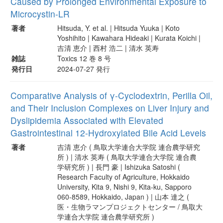
Caused by Prolonged Environmental Exposure to
Microcystin-LR
著者
Hitsuda, Y. et al. | Hitsuda Yuuka | Koto
Yoshihito | Kawahara Hideaki | Kurata Koichi |
吉清 恵介 | 西村 浩二 | 清水 英寿
雑誌
Toxics 12 巻 8 号
発行日
2024-07-27 発行
Comparative Analysis of γ-Cyclodextrin, Perilla Oil,
and Their Inclusion Complexes on Liver Injury and
Dyslipidemia Associated with Elevated
Gastrointestinal 12-Hydroxylated Bile Acid Levels
著者
吉清 恵介 ( 鳥取大学連合大学院 連合農学研究
所 ) | 清水 英寿 ( 鳥取大学連合大学院 連合農
学研究所 ) | 長門 豪 | Ishizuka Satoshi (
Research Faculty of Agriculture, Hokkaido
University, Kita 9, Nishi 9, Kita-ku, Sapporo
060-8589, Hokkaido, Japan ) | 山本 達之 (
医・生物ラマンプロジェクトセンター / 鳥取大
学連合大学院 連合農学研究所 )