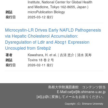
Institute, National Center for Global Health
and Medicine, Tokyo 162-8655, Japan )
雑誌
microPublication Biology
発行日
2025-03-12 発行
Microcystin-LR Drives Early NAFLD Pathogenesis
via Hepatic Cholesterol Accumulation:
Dysregulation of Ldlr and Abcg1 Expression
Uncoupled from Srebp2
著者
Kawahara, H. et al. | 吉清 恵介 | 清水 英寿
雑誌
Toxins 18 巻 2 号
発行日
2026-02-11 発行
島根大学附属図書館 コンテンツ担当
E-Mail:cat[at]lib.shimane-u.ac.jp
[at]は@に変換してメールをお送りください。
Copyright（C）Shimane University