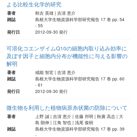
よる比較生化学的研究
著者
秋吉 英雄 | 吉清 恵介
雑誌
島根大学生物資源科学部研究報告 17 巻 pp. 54
- 55
発行日
2012-09-30 発行
可溶化コエンザイムQ10の細胞内取り込み効率に
及ぼす因子と細胞内分布が機能性に与える影響の
解明
著者
戒能 智宏 | 吉清 恵介
雑誌
島根大学生物資源科学部研究報告 17 巻 pp. 60
- 61
発行日
2012-09-30 発行
微生物を利用した植物病原糸状菌の防除について
著者
上野 誠 | 吉清 恵介 | 佐藤 邦明 | 秋廣 高志 | 大
島 朗伸 | 江角 智也 | 浅尾 俊樹
雑誌
島根大学生物資源科学部研究報告 17 巻 pp. 39
-