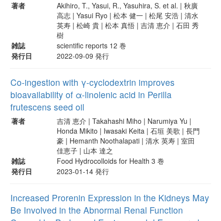
著者
Akihiro, T., Yasui, R., Yasuhira, S. et al. | 秋廣
高志 | Yasui Ryo | 松本 健一 | 松尾 安浩 | 清水
英寿 | 松崎 貴 | 松本 真悟 | 吉清 恵介 | 石田 秀
樹
雑誌
scientific reports 12 巻
発行日
2022-09-09 発行
Co-ingestion with γ-cyclodextrin improves
bioavailability of α-linolenic acid in Perilla
frutescens seed oil
著者
吉清 恵介 | Takahashi Miho | Narumiya Yu |
Honda Mikito | Iwasaki Keita | 石垣 美歌 | 長門
豪 | Hemanth Noothalapati | 清水 英寿 | 室田
佳恵子 | 山本 達之
雑誌
Food Hydrocolloids for Health 3 巻
発行日
2023-01-14 発行
Increased Prorenin Expression in the Kidneys May
Be Involved in the Abnormal Renal Function