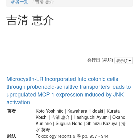
著者一覧
吉清 恵介
吉清 恵介
発行日 (昇順)
表示順
Microcystin-LR incorporated into colonic cells
through probenecid-sensitive transporters leads to
upregulated MCP-1 expression induced by JNK
activation
著者
Koto Yoshihito | Kawahara Hideaki | Kurata
Koichi | 吉清 恵介 | Hashiguchi Ayumi | Okano
Kunihiro | Sugiura Norio | Shimizu Kazuya | 清
水 英寿
雑誌
Toxicology reports 9 巻 pp. 937 - 944