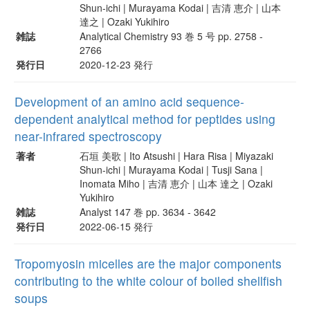
Shun-ichi | Murayama Kodai | 吉清 恵介 | 山本
達之 | Ozaki Yukihiro
雑誌
Analytical Chemistry 93 巻 5 号 pp. 2758 -
2766
発行日
2020-12-23 発行
Development of an amino acid sequence-
dependent analytical method for peptides using
near-infrared spectroscopy
著者
石垣 美歌 | Ito Atsushi | Hara Risa | Miyazaki
Shun-ichi | Murayama Kodai | Tusji Sana |
Inomata Miho | 吉清 恵介 | 山本 達之 | Ozaki
Yukihiro
雑誌
Analyst 147 巻 pp. 3634 - 3642
発行日
2022-06-15 発行
Tropomyosin micelles are the major components
contributing to the white colour of boiled shellfish
soups