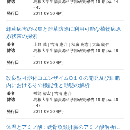
雑誌
島根大学生物資源科学部研究報告 16 巻 pp. 44
- 45
発行日
2011-09-30 発行
雑草病害の収集と雑草防除に利用可能な植物病原
糸状菌の探索
著者
上野 誠 | 吉清 恵介 | 秋廣 高志 | 大島 朗伸
雑誌
島根大学生物資源科学部研究報告 16 巻 pp. 48
-
発行日
2011-09-30 発行
改良型可溶化コエンザイムQ１０の開発及び細胞
内におけるその機能性と動態の解析
著者
戒能 智宏 | 吉清 恵介
雑誌
島根大学生物資源科学部研究報告 16 巻 pp. 46
- 47
発行日
2011-09-30 発行
体温とアミノ酸 : 硬骨魚類肝臓のアミノ酸解析に