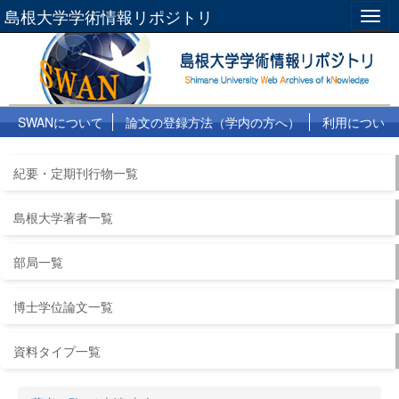
島根大学学術情報リポジトリ
Togg
navig
SWANについて
論文の登録方法（学内の方へ）
利用につい
て
よくある質問
リンク集
紀要・定期刊行物一覧
島根大学著者一覧
部局一覧
博士学位論文一覧
資料タイプ一覧