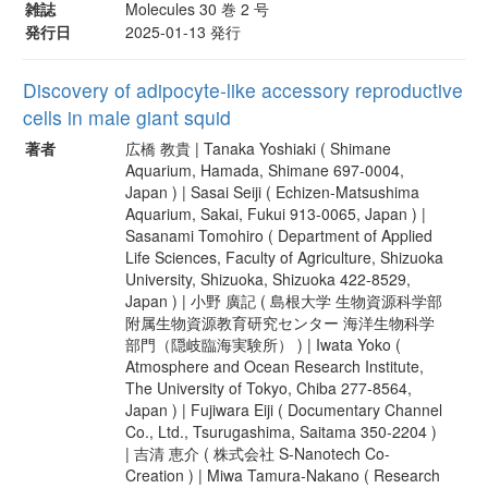
雑誌
Molecules 30 巻 2 号
発行日
2025-01-13 発行
Discovery of adipocyte-like accessory reproductive
cells in male giant squid
著者
広橋 教貴 | Tanaka Yoshiaki ( Shimane
Aquarium, Hamada, Shimane 697-0004,
Japan ) | Sasai Seiji ( Echizen-Matsushima
Aquarium, Sakai, Fukui 913-0065, Japan ) |
Sasanami Tomohiro ( Department of Applied
Life Sciences, Faculty of Agriculture, Shizuoka
University, Shizuoka, Shizuoka 422-8529,
Japan ) | 小野 廣記 ( 島根大学 生物資源科学部
附属生物資源教育研究センター 海洋生物科学
部門（隠岐臨海実験所） ) | Iwata Yoko (
Atmosphere and Ocean Research Institute,
The University of Tokyo, Chiba 277-8564,
Japan ) | Fujiwara Eiji ( Documentary Channel
Co., Ltd., Tsurugashima, Saitama 350-2204 )
| 吉清 恵介 ( 株式会社 S-Nanotech Co-
Creation ) | Miwa Tamura-Nakano ( Research