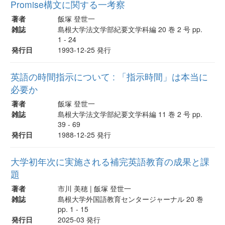
Promise構文に関する一考察
著者
飯塚 登世一
雑誌
島根大学法文学部紀要文学科編 20 巻 2 号 pp.
1 - 24
発行日
1993-12-25 発行
英語の時間指示について : 「指示時間」は本当に
必要か
著者
飯塚 登世一
雑誌
島根大学法文学部紀要文学科編 11 巻 2 号 pp.
39 - 69
発行日
1988-12-25 発行
大学初年次に実施される補完英語教育の成果と課
題
著者
市川 美穂 | 飯塚 登世一
雑誌
島根大学外国語教育センタージャーナル 20 巻
pp. 1 - 15
発行日
2025-03 発行