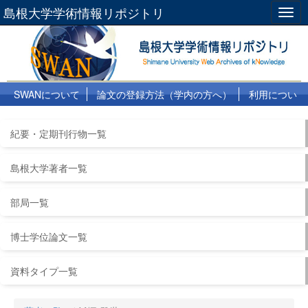
島根大学学術情報リポジトリ
Togg
navig
SWANについて
論文の登録方法（学内の方へ）
利用につい
て
よくある質問
リンク集
紀要・定期刊行物一覧
島根大学著者一覧
部局一覧
博士学位論文一覧
資料タイプ一覧