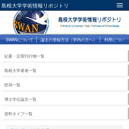
島根大学学術情報リポジトリ
Togg
navig
SWANについて
論文の登録方法（学内の方へ）
利用につい
て
よくある質問
リンク集
紀要・定期刊行物一覧
島根大学著者一覧
部局一覧
博士学位論文一覧
資料タイプ一覧