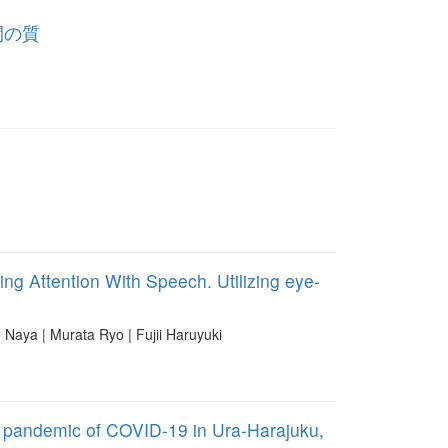
間の質
ng Attention With Speech. Utilizing eye-
ya | Murata Ryo | Fujii Haruyuki
e pandemic of COVID-19 in Ura-Harajuku,