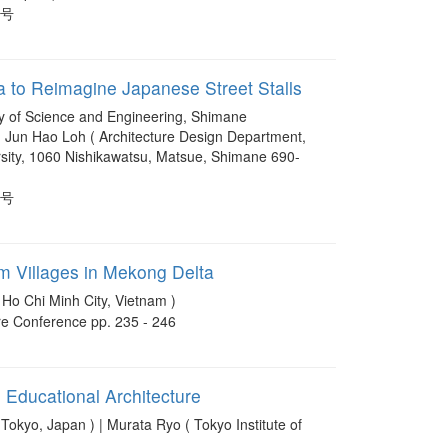
1 号
a to Reimagine Japanese Street Stalls
ulty of Science and Engineering, Shimane
| Jun Hao Loh ( Architecture Design Department,
ersity, 1060 Nishikawatsu, Matsue, Shimane 690-
1 号
im Villages in Mekong Delta
Chi Minh City, Vietnam )
ure Conference pp. 235 - 246
 Educational Architecture
, Japan ) | Murata Ryo ( Tokyo Institute of