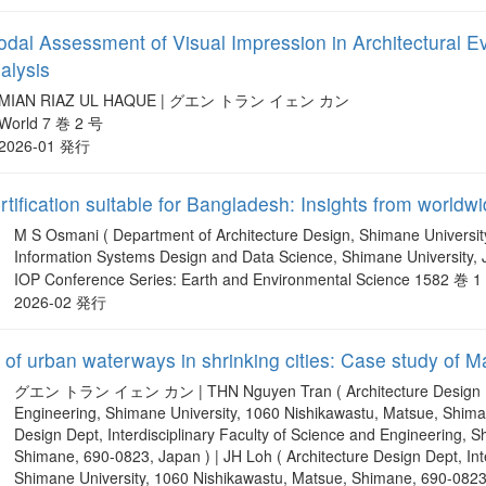
odal Assessment of Visual Impression in Architectural E
alysis
MIAN RIAZ UL HAQUE | グエン トラン イェン カン
World 7 巻 2 号
2026-01 発行
tification suitable for Bangladesh: Insights from worldwi
M S Osmani ( Department of Architecture Design, Shimane Universit
Information Systems Design and Data Science, Shimane Unive
IOP Conference Series: Earth and Environmental Science 1582 巻 
2026-02 発行
 of urban waterways in shrinking cities: Case study of 
グエン トラン イェン カン | THN Nguyen Tran ( Architecture Design Dept, 
Engineering, Shimane University, 1060 Nishikawastu, Matsue, Shima
Design Dept, Interdisciplinary Faculty of Science and Engineering, 
Shimane, 690-0823, Japan ) | JH Loh ( Architecture Design Dept, Int
Shimane University, 1060 Nishikawastu, Matsue, Shimane, 690-0823