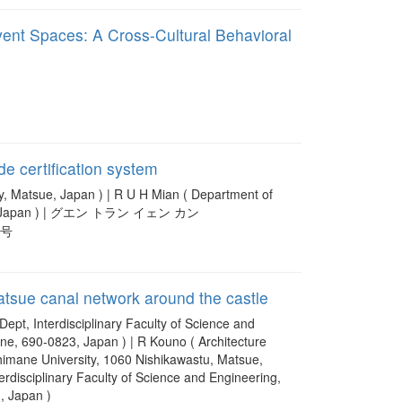
vent Spaces: A Cross-Cultural Behavioral
de certification system
y, Matsue, Japan ) | R U H Mian ( Department of
rsity, Japan ) | グエン トラン イェン カン
1 号
Matsue canal network around the castle
Interdisciplinary Faculty of Science and
ne, 690-0823, Japan ) | R Kouno ( Architecture
Shimane University, 1060 Nishikawastu, Matsue,
erdisciplinary Faculty of Science and Engineering,
, Japan )