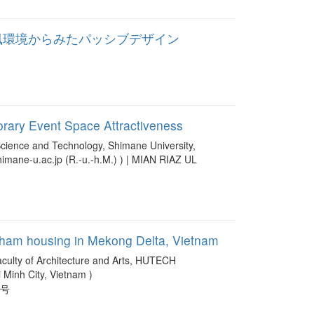
風環境からみたパッシブデザイン
orary Event Space Attractiveness
cience and Technology, Shimane University,
imane-u.ac.jp (R.-u.-h.M.) ) | MIAN RIAZ UL
n Cham housing in Mekong Delta, Vietnam
ty of Architecture and Arts, HUTECH
 Minh City, Vietnam )
1 号