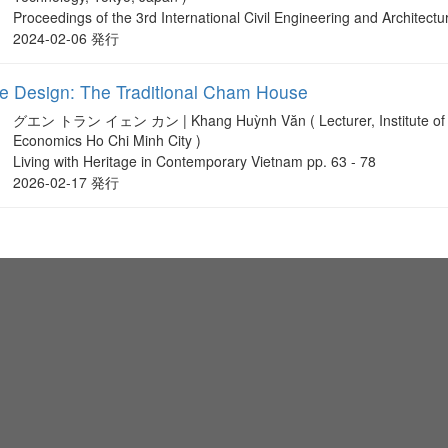
Proceedings of the 3rd International Civil Engineering and Architect
2024-02-06 発行
ve Design: The Traditional Cham House
グエン トラン イェン カン | Khang Huỳnh Văn ( Lecturer, Institute of Sm
Economics Ho Chi Minh City )
Living with Heritage in Contemporary Vietnam pp. 63 - 78
2026-02-17 発行