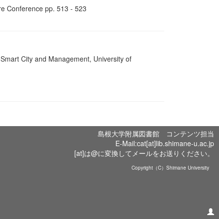
ure Conference pp. 513 - 523
art City and Management, University of
島根大学附属図書館 コンテンツ担当
E-Mail:cat[at]lib.shimane-u.ac.jp
[at]は@に変換してメールをお送りください。
Copyright（C）Shimane University