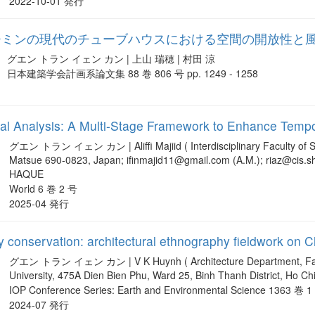
2022-10-01 発行
チミンの現代のチューブハウスにおける空間の開放性と
グエン トラン イェン カン | 上山 瑞穂 | 村田 涼
日本建築学会計画系論文集 88 巻 806 号 pp. 1249 - 1258
ial Analysis: A Multi-Stage Framework to Enhance Temp
グエン トラン イェン カン | Aliffi Majiid ( Interdisciplinary Faculty of S
Matsue 690-0823, Japan; ifinmajid11@gmail.com (A.M.); riaz@cis.sh
HAQUE
World 6 巻 2 号
2025-04 発行
ty conservation: architectural ethnography fieldwork o
グエン トラン イェン カン | V K Huynh ( Architecture Department, Facul
University, 475A Dien Bien Phu, Ward 25, Binh Thanh District, Ho Chi
IOP Conference Series: Earth and Environmental Science 1363 巻 
2024-07 発行