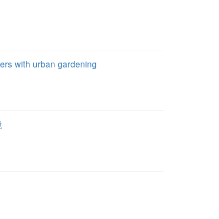
sers with urban gardening
境