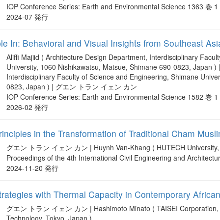
IOP Conference Series: Earth and Environmental Science 1363 巻 
2024-07 発行
 In: Behavioral and Visual Insights from Southeast Asi
Aliffi Majiid ( Architecture Design Department, Interdisciplinary Fac
University, 1060 Nishikawatsu, Matsue, Shimane 690-0823, Japan ) 
Interdisciplinary Faculty of Science and Engineering, Shimane Univ
0823, Japan ) | グエン トラン イェン カン
IOP Conference Series: Earth and Environmental Science 1582 巻 
2026-02 発行
inciples in the Transformation of Traditional Cham Musl
グエン トラン イェン カン | Huynh Van-Khang ( HUTECH University, Ho 
Proceedings of the 4th International Civil Engineering and Architect
2024-11-20 発行
rategies with Thermal Capacity in Contemporary African
グエン トラン イェン カン | Hashimoto Minato ( TAISEI Corporation, Tokyo
Technology, Tokyo, Japan )