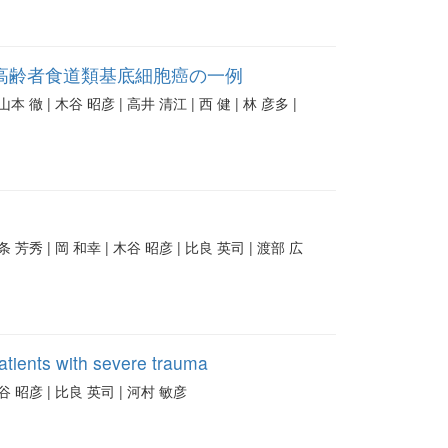
高齢者食道類基底細胞癌の一例
本 徹 | 木谷 昭彦 | 高井 清江 | 西 健 | 林 彦多 |
条 芳秀 | 岡 和幸 | 木谷 昭彦 | 比良 英司 | 渡部 広
atients with severe trauma
木谷 昭彦 | 比良 英司 | 河村 敏彦