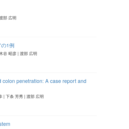
| 渡部 広明
の1例
 木谷 昭彦 | 渡部 広明
 colon penetration: A case report and
和幸 | 下条 芳秀 | 渡部 広明
ystem