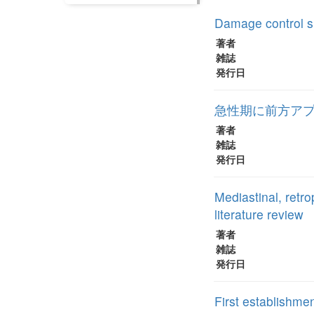
Damage control su
著者
雑誌
発行日
急性期に前方ア
著者
雑誌
発行日
Mediastinal, retr
literature review
著者
雑誌
発行日
First establishme