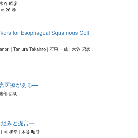
| 木谷 昭彦
ine 26 巻
rkers for Esophageal Squamous Cell
ri | Taniura Takahito | 石飛 一成 | 木谷 昭彦 |
に災害医療がある―
| 渡部 広明
り組みと提言―
| 岡 和幸 | 木谷 昭彦