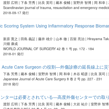
渡部 広明 | 下条 芳秀 | 比良 英司 | 藏本 俊輔 | 室野井 智博 | 岡 和幸 
Scandinavian journal of trauma, resuscitation and emergency medic
2018-09-17 発行
ic Scoring System Using Inflammatory Response Bioma
新原 寛之 | 田島 義証 | 藤井 雄介 | 山本 徹 | 百留 亮治 | Hirayama Takano
川畑 康成
WORLD JOURNAL OF SURGERY 42 巻 1 号 pp. 172 - 184
2018-01 発行
Acute Care Surgeon の役割―外傷診療の延長線上
下条 芳秀 | 藏本 俊輔 | 室野井 智博 | 岡 和幸 | 木谷 昭彦 | 比良 英司 
Japanese Journal of Acute Care Surgery 8 巻 2 号 pp. 227 - 231
2018 発行
センターは必要とされている―高度外傷センターでの取
渡部 広明 | 下条 芳秀 | 比良 英司 | 藏本 俊輔 | 大岩 祐介 | 室野井 智博 