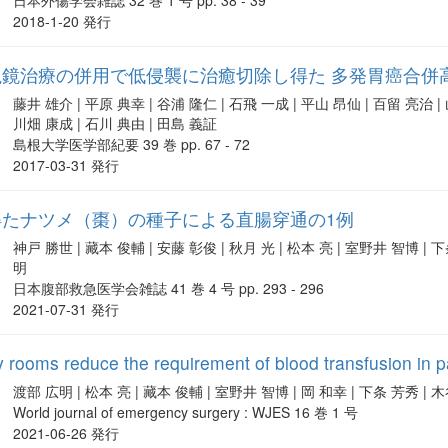
日本外傷学会雑誌 32 巻 1 号 pp. 38 - 39
2018-1-20 発行
視鏡治療の併用で低侵襲に治癒切除し得た 多発胃癌合併
藤井 雄介 | 平原 典幸 | 谷浦 隆仁 | 石飛 一成 | 平山 昂仙 | 百留 亮治 | 山
川畑 康成 | 石川 典由 | 田島 義証
島根大学医学部紀要 39 巻 pp. 67 - 72
2017-03-31 発行
得たナツメ（棗）の種子による直腸穿通の1例
神戸 勝世 | 藏本 俊輔 | 安藤 彰俊 | 秋月 光 | 松本 亮 | 室野井 智博 | 下
明
日本腹部救急医学会雑誌 41 巻 4 号 pp. 293 - 296
2021-07-31 発行
rooms reduce the requirement of blood transfusion in p
渡部 広明 | 松本 亮 | 藏本 俊輔 | 室野井 智博 | 岡 和幸 | 下条 芳秀 | 
World journal of emergency surgery : WJES 16 巻 1 号
2021-06-26 発行