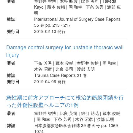
著者
室野井 智博 | 木谷 昭彦 | 比良 英司 | Takeda
Kayo | 藏本 俊輔 | 岡 和幸 | 下条 芳秀 | 渡部 広
明
雑誌
International Journal of Surgery Case Reports
55 巻 pp. 213 - 217
発行日
2019-02-10 発行
Damage control surgery for unstable thoracic wall
injury
著者
下条 芳秀 | 藏本 俊輔 | 室野井 智博 | 岡 和幸 |
木谷 昭彦 | 比良 英司 | 渡部 広明
雑誌
Trauma Case Reports 21 巻
発行日
2019-04-06 発行
急性期に前方アプローチにて根治的筋膜閉鎖を行
った外傷性腹壁ヘルニアの1例
著者
室野井 智博 | 比良 英司 | 綿引 萌花 | 藏本 俊輔
| 岡 和幸 | 下条 芳秀 | 木谷 昭彦 | 渡部 広明
雑誌
日本腹部救急医学会雑誌 39 巻 6 号 pp. 1069 -
1074