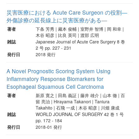
災害医療における Acute Care Surgeon の役割―
外傷診療の延長線上に災害医療がある―
著者
下条 芳秀 | 藏本 俊輔 | 室野井 智博 | 岡 和幸 |
木谷 昭彦 | 比良 英司 | 渡部 広明
雑誌
Japanese Journal of Acute Care Surgery 8 巻
2 号 pp. 227 - 231
発行日
2018 発行
A Novel Prognostic Scoring System Using
Inflammatory Response Biomarkers for
Esophageal Squamous Cell Carcinoma
著者
新原 寛之 | 田島 義証 | 藤井 雄介 | 山本 徹 | 百
留 亮治 | Hirayama Takanori | Taniura
Takahito | 石飛 一成 | 木谷 昭彦 | 川畑 康成
雑誌
WORLD JOURNAL OF SURGERY 42 巻 1 号
pp. 172 - 184
発行日
2018-01 発行