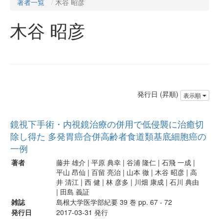
著者一覧
木谷 昭彦
木谷 昭彦
発行日 (昇順)
表示順
鏡視下手術・内視鏡治療の併用で低侵襲に治癒切
除し得た 多発胃癌合併高齢者食道類基底細胞癌の
一例
著者
藤井 雄介 | 平原 典幸 | 谷浦 隆仁 | 石飛 一成 |
平山 昂仙 | 百留 亮治 | 山本 徹 | 木谷 昭彦 | 高
井 清江 | 西 健 | 林 彦多 | 川畑 康成 | 石川 典由
| 田島 義証
雑誌
島根大学医学部紀要 39 巻 pp. 67 - 72
発行日
2017-03-31 発行