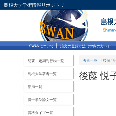
島根大学学術情報リポジトリ
SWANについて
論文の登録方法（学内の方へ）
著者一覧
後藤 悦
紀要・定期刊行物一覧
後藤 悦
島根大学著者一覧
部局一覧
博士学位論文一覧
資料タイプ一覧