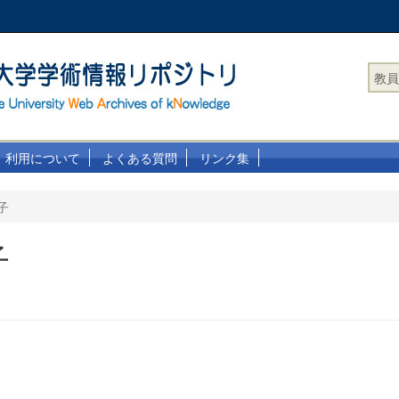
教員
利用について
よくある質問
リンク集
子
子