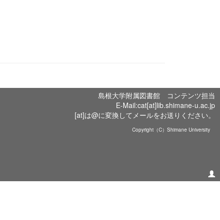
島根大学附属図書館 コンテンツ担当
E-Mail:cat[at]lib.shimane-u.ac.jp
[at]は@に変換してメールをお送りください。
Copyright（C）Shimane University