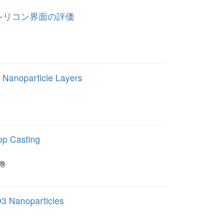
シリコン界面の評価
 Nanoparticle Layers
op Casting
 巻
O3 Nanoparticles