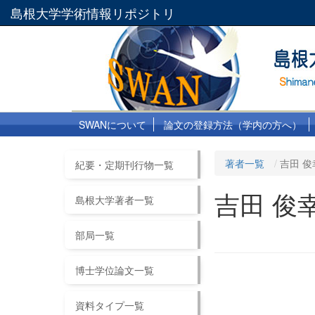
島根大学学術情報リポジトリ
SWANについて
論文の登録方法（学内の方へ）
著者一覧
吉田 俊
紀要・定期刊行物一覧
吉田 俊
島根大学著者一覧
部局一覧
博士学位論文一覧
資料タイプ一覧