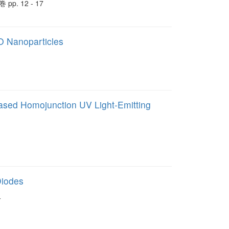
pp. 12 - 17
O Nanoparticles
ased Homojunction UV Light-Emitting
Diodes
久