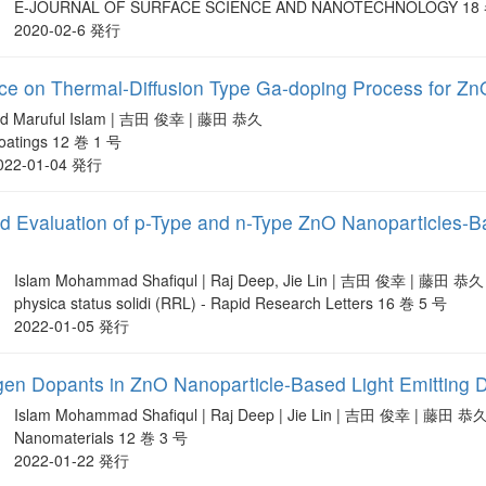
E-JOURNAL OF SURFACE SCIENCE AND NANOTECHNOLOGY 18 巻 
2020-02-6 発行
nce on Thermal-Diffusion Type Ga-doping Process for Zn
d Maruful Islam | 吉田 俊幸 | 藤田 恭久
oatings 12 巻 1 号
022-01-04 発行
d Evaluation of p-Type and n-Type ZnO Nanoparticles-B
Islam Mohammad Shafiqul | Raj Deep, Jie Lin | 吉田 俊幸 | 藤田 恭久
physica status solidi (RRL) - Rapid Research Letters 16 巻 5 号
2022-01-05 発行
ogen Dopants in ZnO Nanoparticle-Based Light Emitting 
Islam Mohammad Shafiqul | Raj Deep | Jie Lin | 吉田 俊幸 | 藤田 恭
Nanomaterials 12 巻 3 号
2022-01-22 発行