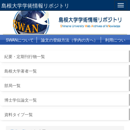
島根大学学術情報リポジトリ
Togg
navig
SWANについて
論文の登録方法（学内の方へ）
利用につい
て
よくある質問
リンク集
紀要・定期刊行物一覧
島根大学著者一覧
部局一覧
博士学位論文一覧
資料タイプ一覧