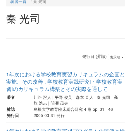
著者一覧
秦 光司
秦 光司
発行日 (昇順)
表示順
1年次における学校教育実習カリキュラムの企画と
実施、その改善 : 学校教育実践研究I・学校教育実
習Iのカリキュラム構築とその実際を通して
著者
川路 澄人 | 平野 俊英 | 森本 直人 | 秦 光司 | 高
旗 浩志 | 間瀬 茂夫
雑誌
島根大学教育臨床総合研究 4 巻 pp. 31 - 46
発行日
2005-03-31 発行
1年次における学校教育実習プログラムの評価と検