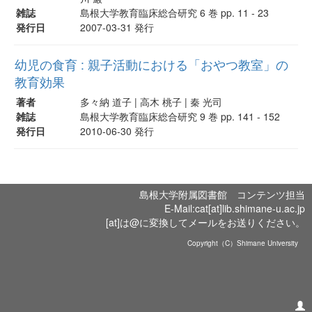
雑誌
島根大学教育臨床総合研究 6 巻 pp. 11 - 23
発行日
2007-03-31 発行
幼児の食育 : 親子活動における「おやつ教室」の
教育効果
著者
多々納 道子 | 高木 桃子 | 秦 光司
雑誌
島根大学教育臨床総合研究 9 巻 pp. 141 - 152
発行日
2010-06-30 発行
島根大学附属図書館 コンテンツ担当
E-Mail:cat[at]lib.shimane-u.ac.jp
[at]は@に変換してメールをお送りください。
Copyright（C）Shimane University