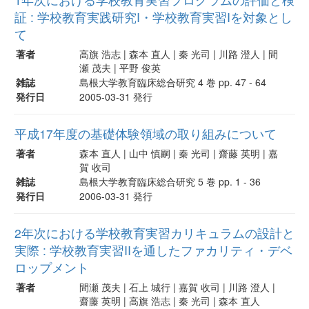
証 : 学校教育実践研究I・学校教育実習Iを対象とし
て
著者
高旗 浩志 | 森本 直人 | 秦 光司 | 川路 澄人 | 間
瀬 茂夫 | 平野 俊英
雑誌
島根大学教育臨床総合研究 4 巻 pp. 47 - 64
発行日
2005-03-31 発行
平成17年度の基礎体験領域の取り組みについて
著者
森本 直人 | 山中 慎嗣 | 秦 光司 | 齋藤 英明 | 嘉
賀 收司
雑誌
島根大学教育臨床総合研究 5 巻 pp. 1 - 36
発行日
2006-03-31 発行
2年次における学校教育実習カリキュラムの設計と
実際 : 学校教育実習IIを通したファカリティ・デベ
ロップメント
著者
間瀬 茂夫 | 石上 城行 | 嘉賀 收司 | 川路 澄人 |
齋藤 英明 | 高旗 浩志 | 秦 光司 | 森本 直人