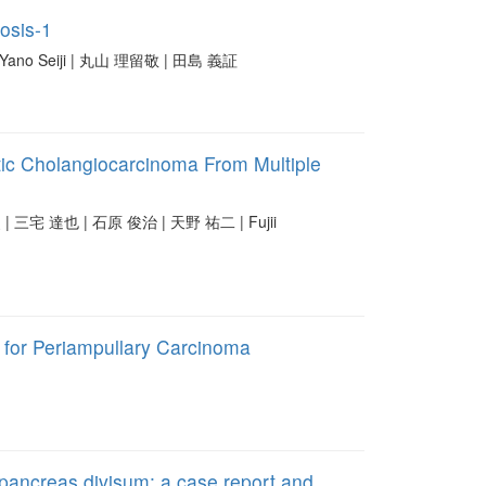
osis-1
i | Yano Seiji | 丸山 理留敬 | 田島 義証
atic Cholangiocarcinoma From Multiple
史 | 三宅 達也 | 石原 俊治 | 天野 祐二 | Fujii
for Periampullary Carcinoma
 pancreas divisum: a case report and