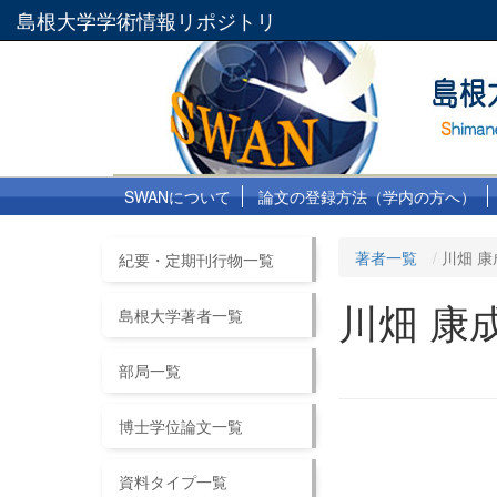
島根大学学術情報リポジトリ
SWANについて
論文の登録方法（学内の方へ）
著者一覧
川畑 康
紀要・定期刊行物一覧
川畑 康
島根大学著者一覧
部局一覧
博士学位論文一覧
資料タイプ一覧