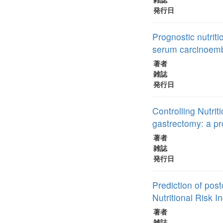
発行日
Prognostic nutriti
serum carcinoembr
著者
雑誌
発行日
Controlling Nutri
gastrectomy: a p
著者
雑誌
発行日
Prediction of pos
Nutritional Risk I
著者
雑誌