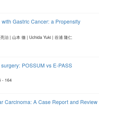
 with Gastric Cancer: a Propensity
 | 山本 徹 | Uchida Yuki | 谷浦 隆仁
atic surgery: POSSUM vs E-PASS
6 - 164
ular Carcinoma: A Case Report and Review