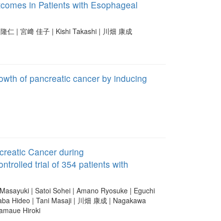
utcomes in Patients with Esophageal
 | 宮﨑 佳子 | Kishi Takashi | 川畑 康成
owth of pancreatic cancer by inducing
creatic Cancer during
rolled trial of 354 patients with
 Masayuki | Satoi Sohei | Amano Ryosuke | Eguchi
 Baba Hideo | Tani Masaji | 川畑 康成 | Nagakawa
Yamaue Hiroki