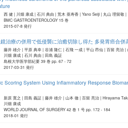
ature
西 健 | 川畑 康成 | 石川 典由 | 荒木 亜寿香 | Yano Seiji | 丸山 理留敬 
BMC GASTROENTEROLOGY 15 巻
2015-07-8 発行
視鏡治療の併用で低侵襲に治癒切除し得た 多発胃癌合併
藤井 雄介 | 平原 典幸 | 谷浦 隆仁 | 石飛 一成 | 平山 昂仙 | 百留 亮治 | 山
川畑 康成 | 石川 典由 | 田島 義証
島根大学医学部紀要 39 巻 pp. 67 - 72
2017-03-31 発行
ic Scoring System Using Inflammatory Response Bioma
新原 寛之 | 田島 義証 | 藤井 雄介 | 山本 徹 | 百留 亮治 | Hirayama Takano
川畑 康成
WORLD JOURNAL OF SURGERY 42 巻 1 号 pp. 172 - 184
2018-01 発行