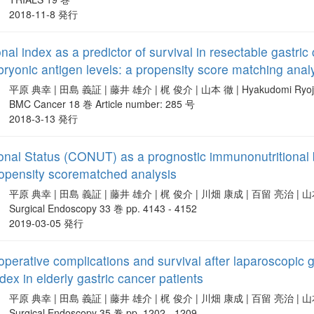
2018-11-8 発行
onal index as a predictor of survival in resectable gastri
yonic antigen levels: a propensity score matching anal
平原 典幸 | 田島 義証 | 藤井 雄介 | 梶 俊介 | 山本 徹 | Hyakudomi Ryo
BMC Cancer 18 巻 Article number: 285 号
2018-3-13 発行
tional Status (CONUT) as a prognostic immunonutritional b
ropensity scorematched analysis
平原 典幸 | 田島 義証 | 藤井 雄介 | 梶 俊介 | 川畑 康成 | 百留 亮治 | 
Surgical Endoscopy 33 巻 pp. 4143 - 4152
2019-03-05 発行
toperative complications and survival after laparoscopic 
ndex in elderly gastric cancer patients
平原 典幸 | 田島 義証 | 藤井 雄介 | 梶 俊介 | 川畑 康成 | 百留 亮治 | 
Surgical Endoscopy 35 巻 pp. 1202 - 1209