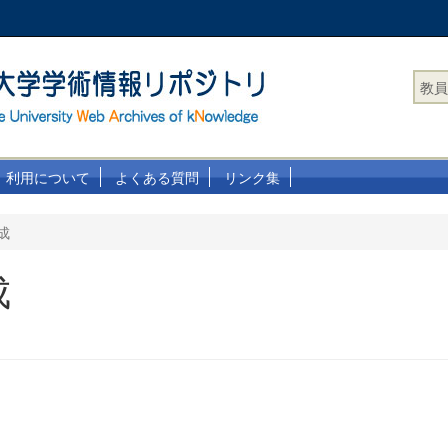
教員
利用について
よくある質問
リンク集
成
成