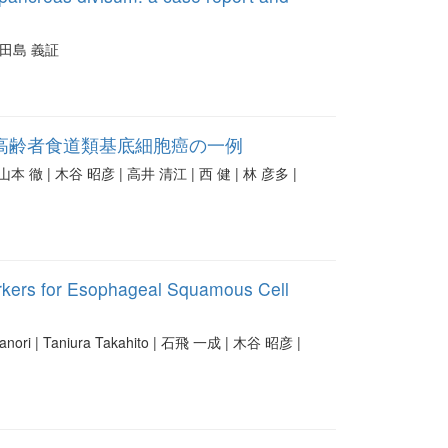
| 田島 義証
高齢者食道類基底細胞癌の一例
本 徹 | 木谷 昭彦 | 高井 清江 | 西 健 | 林 彦多 |
rkers for Esophageal Squamous Cell
ri | Taniura Takahito | 石飛 一成 | 木谷 昭彦 |