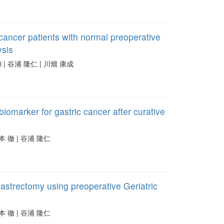
c cancer patients with normal preoperative
ysis
ji | 谷浦 隆仁 | 川畑 康成
iomarker for gastric cancer after curative
山本 徹 | 谷浦 隆仁
gastrectomy using preoperative Geriatric
山本 徹 | 谷浦 隆仁