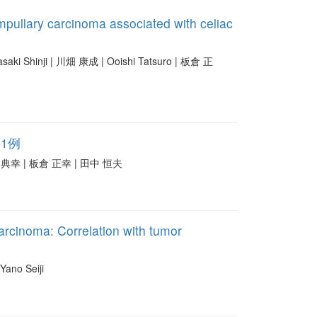
pullary carcinoma associated with celiac
asaki Shinji | 川畑 康成 | Ooishi Tatsuro | 板倉 正
の1例
原 典幸 | 板倉 正幸 | 田中 恒夫
rcinoma: Correlation with tumor
Yano Seiji