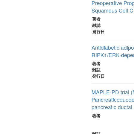
Preoperative Prog
Squamous Cell C
著者
雑誌
発行日
Antidiabetic adip
RIPK1/ERK-depen
著者
雑誌
発行日
MAPLE-PD trial (
Pancreaticoduoden
pancreatic ducta
著者
雑誌