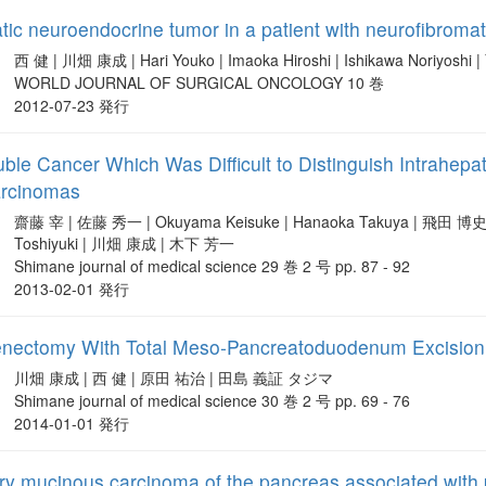
tic neuroendocrine tumor in a patient with neurofibromat
西 健 | 川畑 康成 | Hari Youko | Imaoka Hiroshi | Ishikawa Noriyosh
WORLD JOURNAL OF SURGICAL ONCOLOGY 10 巻
2012-07-23 発行
ble Cancer Which Was Difficult to Distinguish Intrahep
arcinomas
齋藤 宰 | 佐藤 秀一 | Okuyama Keisuke | Hanaoka Takuya | 飛田 博
Toshiyuki | 川畑 康成 | 木下 芳一
Shimane journal of medical science 29 巻 2 号 pp. 87 - 92
2013-02-01 発行
nectomy With Total Meso-Pancreatoduodenum Excision 
川畑 康成 | 西 健 | 原田 祐治 | 田島 義証 タジマ
Shimane journal of medical science 30 巻 2 号 pp. 69 - 76
2014-01-01 発行
lary mucinous carcinoma of the pancreas associated with