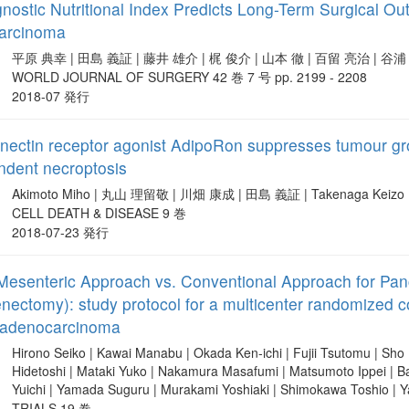
nostic Nutritional Index Predicts Long-Term Surgical O
arcinoma
平原 典幸 | 田島 義証 | 藤井 雄介 | 梶 俊介 | 山本 徹 | 百留 亮治 | 谷浦 隆仁
WORLD JOURNAL OF SURGERY 42 巻 7 号 pp. 2199 - 2208
2018-07 発行
onectin receptor agonist AdipoRon suppresses tumour gr
dent necroptosis
Akimoto Miho | 丸山 理留敬 | 川畑 康成 | 田島 義証 | Takenaga Keizo
CELL DEATH & DISEASE 9 巻
2018-07-23 発行
Mesenteric Approach vs. Conventional Approach for Pan
ectomy): study protocol for a multicenter randomized cont
l adenocarcinoma
Hirono Seiko | Kawai Manabu | Okada Ken-ichi | Fujii Tsutomu | Sho
Hidetoshi | Mataki Yuko | Nakamura Masafumi | Matsumoto Ippei |
Yuichi | Yamada Suguru | Murakami Yoshiaki | Shimokawa Toshio | 
TRIALS 19 巻