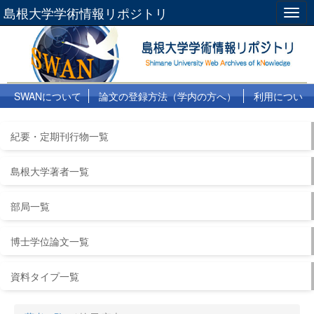
島根大学学術情報リポジトリ
Togg
navig
SWANについて
論文の登録方法（学内の方へ）
利用につい
て
よくある質問
リンク集
紀要・定期刊行物一覧
島根大学著者一覧
部局一覧
博士学位論文一覧
資料タイプ一覧