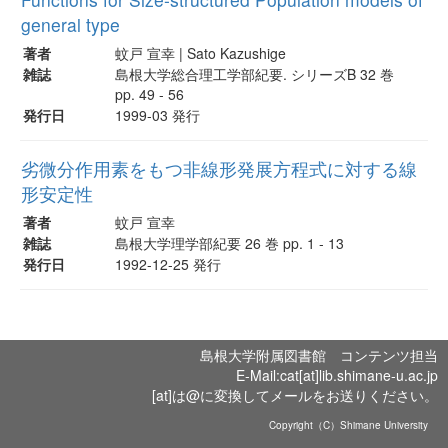
general type
著者
蚊戸 宣幸 | Sato Kazushige
雑誌
島根大学総合理工学部紀要. シリーズB 32 巻
pp. 49 - 56
発行日
1999-03 発行
劣微分作用素をもつ非線形発展方程式に対する線
形安定性
著者
蚊戸 宣幸
雑誌
島根大学理学部紀要 26 巻 pp. 1 - 13
発行日
1992-12-25 発行
島根大学附属図書館 コンテンツ担当
E-Mail:cat[at]lib.shimane-u.ac.jp
[at]は@に変換してメールをお送りください。
Copyright（C）Shimane University