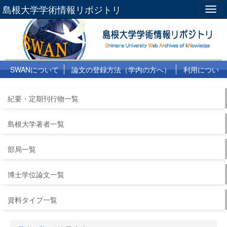
島根大学学術情報リポジトリ
Togg
navig
SWANについて
論文の登録方法（学内の方へ）
利用につい
て
よくある質問
リンク集
紀要・定期刊行物一覧
島根大学著者一覧
部局一覧
博士学位論文一覧
資料タイプ一覧