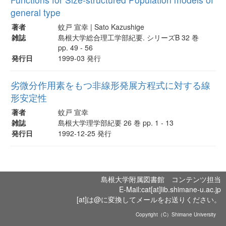
general type
著者
蚊戸 宣幸 | Sato Kazushige
雑誌
島根大学総合理工学部紀要. シリーズB 32 巻
pp. 49 - 56
発行日
1999-03 発行
劣微分作用素をもつ非線形発展方程式に対する線
形安定性
著者
蚊戸 宣幸
雑誌
島根大学理学部紀要 26 巻 pp. 1 - 13
発行日
1992-12-25 発行
島根大学附属図書館 コンテンツ担当
E-Mail:cat[at]lib.shimane-u.ac.jp
[at]は@に変換してメールをお送りください。
Copyright（C）Shimane University