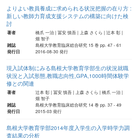
よりよい教員養成に求められる状況把握の在り方 :
新しい教師力育成支援システムの構築に向けた検
討
著者
橋爪 一治 | 冨安 慎吾 | 上森 さくら | 辻本 彰 |
畑 智子
雑誌
島根大学教育臨床総合研究 15 巻 pp. 47 - 61
発行日
2016-08-30 発行
現入試体制にみる島根大学教育学部生の状況就職
状況と入試形態,教職志向性,GPA,1000時間体験学
修との関連
著者
辻本 彰 | 冨安 慎吾 | 上森 さくら | 橋爪 一治 |
畑 智子
雑誌
島根大学教育臨床総合研究 14 巻 pp. 37 - 49
発行日
2015-03 発行
島根大学教育学部2014年度入学生の入学時学力調
査結果の分析