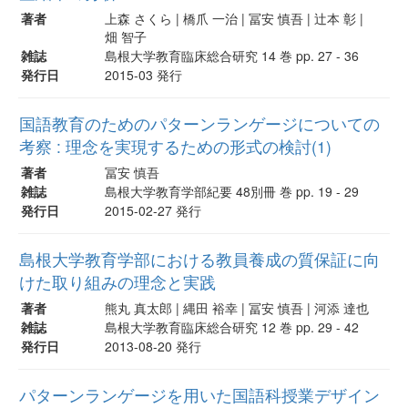
著者
上森 さくら | 橋爪 一治 | 冨安 慎吾 | 辻本 彰 |
畑 智子
雑誌
島根大学教育臨床総合研究 14 巻 pp. 27 - 36
発行日
2015-03 発行
国語教育のためのパターンランゲージについての
考察 : 理念を実現するための形式の検討(1)
著者
冨安 慎吾
雑誌
島根大学教育学部紀要 48別冊 巻 pp. 19 - 29
発行日
2015-02-27 発行
島根大学教育学部における教員養成の質保証に向
けた取り組みの理念と実践
著者
熊丸 真太郎 | 縄田 裕幸 | 冨安 慎吾 | 河添 達也
雑誌
島根大学教育臨床総合研究 12 巻 pp. 29 - 42
発行日
2013-08-20 発行
パターンランゲージを用いた国語科授業デザイン