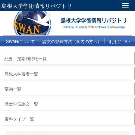
島根大学学術情報リポジトリ
Togg
navig
SWANについて
論文の登録方法（学内の方へ）
利用につい
て
よくある質問
リンク集
紀要・定期刊行物一覧
島根大学著者一覧
部局一覧
博士学位論文一覧
資料タイプ一覧