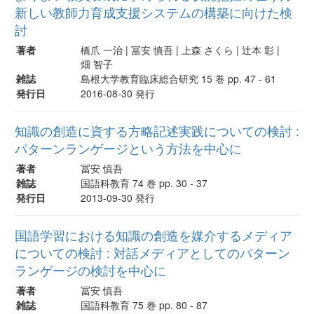
新しい教師力育成支援システムの構築に向けた検
討
著者
橋爪 一治 | 冨安 慎吾 | 上森 さくら | 辻本 彰 |
畑 智子
雑誌
島根大学教育臨床総合研究 15 巻 pp. 47 - 61
発行日
2016-08-30 発行
知識の創造に資する方略記述実践についての検討 :
パターンランゲージという方法を中心に
著者
冨安 慎吾
雑誌
国語科教育 74 巻 pp. 30 - 37
発行日
2013-09-30 発行
国語学習における知識の創造を媒介するメディア
についての検討 : 対話メディアとしてのパターン
ランゲージの検討を中心に
著者
冨安 慎吾
雑誌
国語科教育 75 巻 pp. 80 - 87