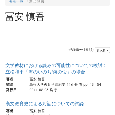
著者一覧
冨安 慎吾
冨安 慎吾
登録番号 (昇順)
表示順
文学教材における読みの可能性についての検討 :
立松和平「海のいのち/海の命」の場合
著者
冨安 慎吾
雑誌
島根大学教育学部紀要 44別冊 巻 pp. 43 - 54
発行日
2011-02-25 発行
漢文教育史による対話についての試論
著者
冨安 慎吾