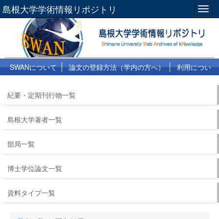
島根大学学術情報リポジトリ
Togg
navig
SWANについて
論文の登録方法（学内の方へ）
利用につい
て
よくある質問
リンク集
紀要・定期刊行物一覧
島根大学著者一覧
部局一覧
博士学位論文一覧
資料タイプ一覧