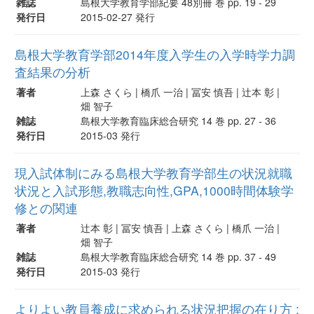
雑誌
島根大学教育学部紀要 48別冊 巻 pp. 19 - 29
発行日
2015-02-27 発行
島根大学教育学部2014年度入学生の入学時学力調
査結果の分析
著者
上森 さくら | 橋爪 一治 | 冨安 慎吾 | 辻本 彰 |
畑 智子
雑誌
島根大学教育臨床総合研究 14 巻 pp. 27 - 36
発行日
2015-03 発行
現入試体制にみる島根大学教育学部生の状況就職
状況と入試形態,教職志向性,GPA,1000時間体験学
修との関連
著者
辻本 彰 | 冨安 慎吾 | 上森 さくら | 橋爪 一治 |
畑 智子
雑誌
島根大学教育臨床総合研究 14 巻 pp. 37 - 49
発行日
2015-03 発行
よりよい教員養成に求められる状況把握の在り方 :