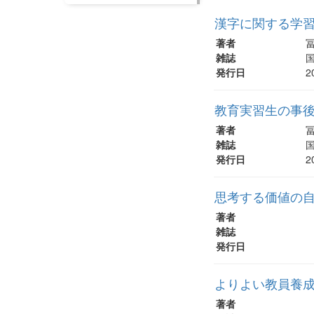
漢字に関する学
著者
雑誌
国
発行日
2
教育実習生の事
著者
雑誌
国
発行日
2
思考する価値の
著者
雑誌
発行日
よりよい教員養成
著者