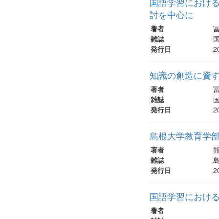
国語学習における
討を中心に
著者
雑誌
国
発行日
2
知識の創造に資す
著者
雑誌
国
発行日
2
島根大学教育学
著者
熊
雑誌
島
発行日
2
国語学習におけ
著者