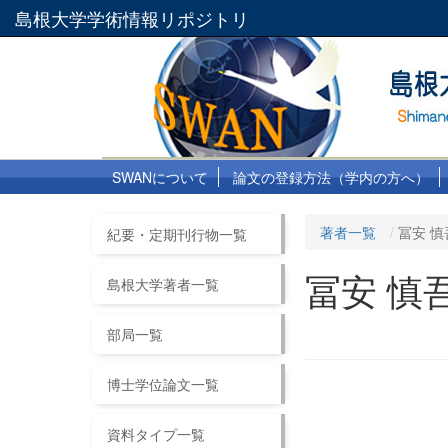
島根大学学術情報リポジトリ
SWANについて
論文の登録方法（学内の方へ）
著者一覧
冨安 慎
紀要・定期刊行物一覧
冨安 慎
島根大学著者一覧
部局一覧
博士学位論文一覧
資料タイプ一覧