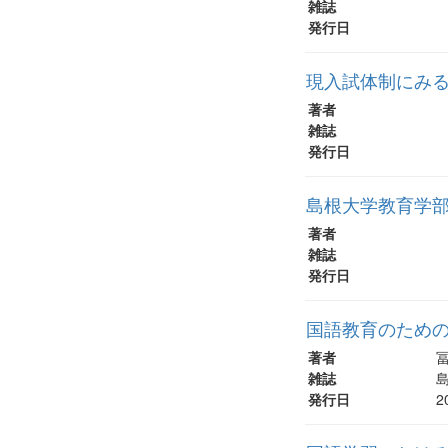
雑誌
発行日
現入試体制にみる
著者
雑誌
発行日
島根大学教育学部
著者
雑誌
発行日
国語教育のための
著者
雑誌
島
発行日
2