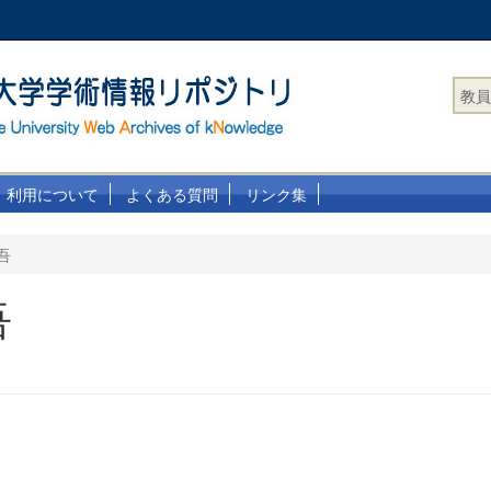
教員
利用について
よくある質問
リンク集
吾
吾