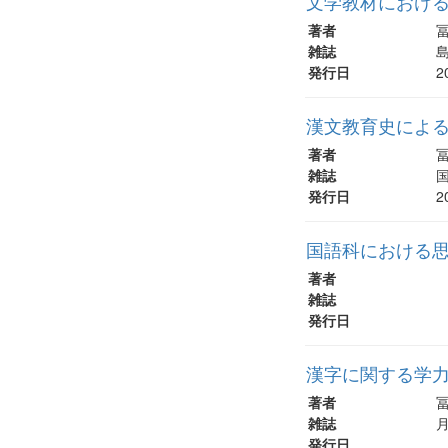
文学教材における
著者
雑誌
島
発行日
2
漢文教育史によ
著者
雑誌
国
発行日
2
国語科における
著者
雑誌
発行日
漢字に関する学力
著者
雑誌
月
発行日