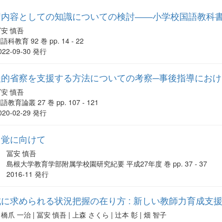
習内容としての知識についての検討――小学校国語教科
冨安 慎吾
語科教育 92 巻 pp. 14 - 22
022-09-30 発行
後的省察を支援する方法についての考察─事後指導におけ
冨安 慎吾
語教育論叢 27 巻 pp. 107 - 121
020-02-29 発行
自覚に向けて
冨安 慎吾
島根大学教育学部附属学校園研究紀要 平成27年度 巻 pp. 37 - 37
2016-11 発行
に求められる状況把握の在り方 : 新しい教師力育成支
橋爪 一治 | 冨安 慎吾 | 上森 さくら | 辻本 彰 | 畑 智子