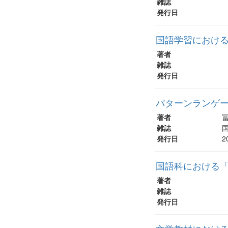
雑誌
発行日
国語学習におけ
著者
雑誌
発行日
パターンランゲ
著者
雑誌
国
発行日
2
国語科における
著者
雑誌
発行日