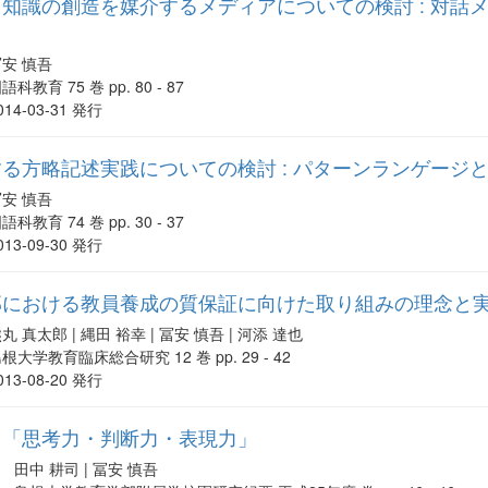
知識の創造を媒介するメディアについての検討 : 対話
冨安 慎吾
語科教育 75 巻 pp. 80 - 87
014-03-31 発行
る方略記述実践についての検討 : パターンランゲージ
冨安 慎吾
語科教育 74 巻 pp. 30 - 37
013-09-30 発行
部における教員養成の質保証に向けた取り組みの理念と
丸 真太郎 | 縄田 裕幸 | 冨安 慎吾 | 河添 達也
根大学教育臨床総合研究 12 巻 pp. 29 - 42
013-08-20 発行
る「思考力・判断力・表現力」
田中 耕司 | 冨安 慎吾