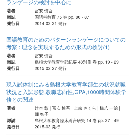
ランゲージの検討を中心に
著者
冨安 慎吾
雑誌
国語科教育 75 巻 pp. 80 - 87
発行日
2014-03-31 発行
国語教育のためのパターンランゲージについての
考察 : 理念を実現するための形式の検討(1)
著者
冨安 慎吾
雑誌
島根大学教育学部紀要 48別冊 巻 pp. 19 - 29
発行日
2015-02-27 発行
現入試体制にみる島根大学教育学部生の状況就職
状況と入試形態,教職志向性,GPA,1000時間体験学
修との関連
著者
辻本 彰 | 冨安 慎吾 | 上森 さくら | 橋爪 一治 |
畑 智子
雑誌
島根大学教育臨床総合研究 14 巻 pp. 37 - 49
発行日
2015-03 発行