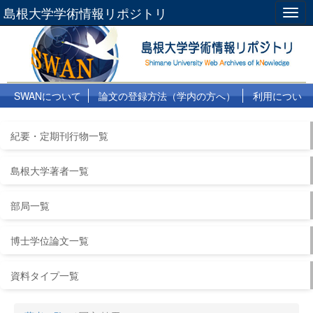
島根大学学術情報リポジトリ
Togg
navig
SWANについて
論文の登録方法（学内の方へ）
利用につい
て
よくある質問
リンク集
紀要・定期刊行物一覧
島根大学著者一覧
部局一覧
博士学位論文一覧
資料タイプ一覧