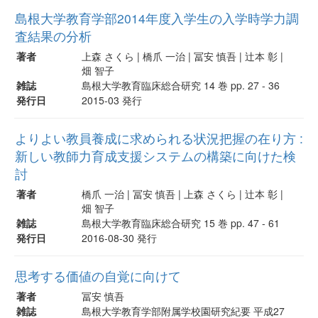
島根大学教育学部2014年度入学生の入学時学力調
査結果の分析
著者
上森 さくら | 橋爪 一治 | 冨安 慎吾 | 辻本 彰 |
畑 智子
雑誌
島根大学教育臨床総合研究 14 巻 pp. 27 - 36
発行日
2015-03 発行
よりよい教員養成に求められる状況把握の在り方 :
新しい教師力育成支援システムの構築に向けた検
討
著者
橋爪 一治 | 冨安 慎吾 | 上森 さくら | 辻本 彰 |
畑 智子
雑誌
島根大学教育臨床総合研究 15 巻 pp. 47 - 61
発行日
2016-08-30 発行
思考する価値の自覚に向けて
著者
冨安 慎吾
雑誌
島根大学教育学部附属学校園研究紀要 平成27