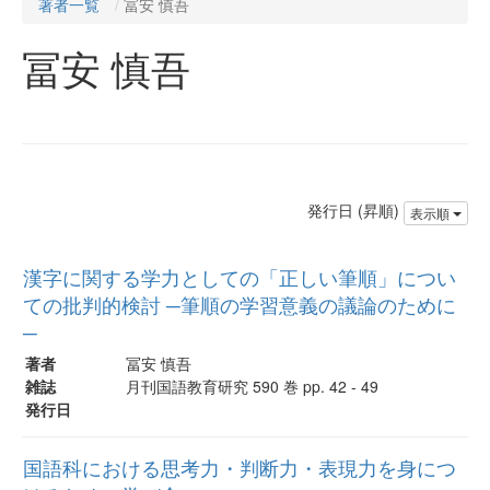
著者一覧
冨安 慎吾
冨安 慎吾
発行日 (昇順)
表示順
漢字に関する学力としての「正しい筆順」につい
ての批判的検討 ─筆順の学習意義の議論のために
─
著者
冨安 慎吾
雑誌
月刊国語教育研究 590 巻 pp. 42 - 49
発行日
国語科における思考力・判断力・表現力を身につ