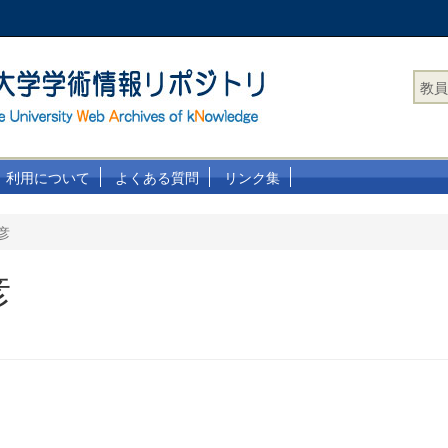
教員
利用について
よくある質問
リンク集
彦
彦