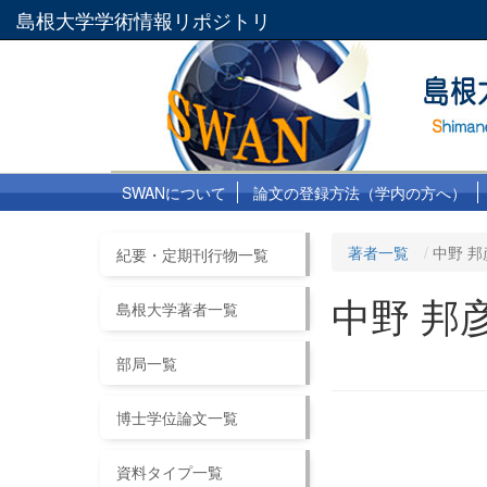
島根大学学術情報リポジトリ
SWANについて
論文の登録方法（学内の方へ）
著者一覧
中野 邦
紀要・定期刊行物一覧
中野 邦
島根大学著者一覧
部局一覧
博士学位論文一覧
資料タイプ一覧