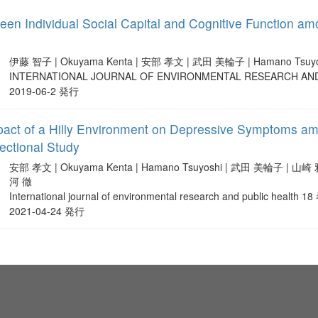
een Individual Social Capital and Cognitive Function a
伊藤 智子 | Okuyama Kenta | 安部 孝文 | 武田 美輪子 | Hamano Tsuy
INTERNATIONAL JOURNAL OF ENVIRONMENTAL RESEARCH AND
2019-06-2 発行
pact of a Hilly Environment on Depressive Symptoms am
ectional Study
安部 孝文 | Okuyama Kenta | Hamano Tsuyoshi | 武田 美輪子 | 山崎 雅之
河 徹
International journal of environmental research and public health 1
2021-04-24 発行