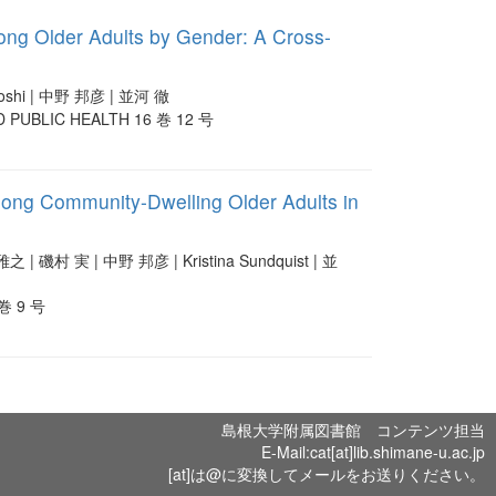
mong Older Adults by Gender: A Cross-
oshi | 中野 邦彦 | 並河 徹
 PUBLIC HEALTH 16 巻 12 号
ong Community-Dwelling Older Adults in
 | 磯村 実 | 中野 邦彦 | Kristina Sundquist | 並
8 巻 9 号
島根大学附属図書館 コンテンツ担当
E-Mail:cat[at]lib.shimane-u.ac.jp
[at]は@に変換してメールをお送りください。