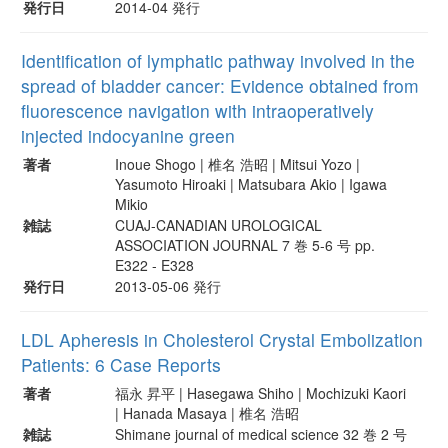
発行日
2014-04 発行
Identification of lymphatic pathway involved in the
spread of bladder cancer: Evidence obtained from
fluorescence navigation with intraoperatively
injected indocyanine green
著者
Inoue Shogo | 椎名 浩昭 | Mitsui Yozo |
Yasumoto Hiroaki | Matsubara Akio | Igawa
Mikio
雑誌
CUAJ-CANADIAN UROLOGICAL
ASSOCIATION JOURNAL 7 巻 5-6 号 pp.
E322 - E328
発行日
2013-05-06 発行
LDL Apheresis in Cholesterol Crystal Embolization
Patients: 6 Case Reports
著者
福永 昇平 | Hasegawa Shiho | Mochizuki Kaori
| Hanada Masaya | 椎名 浩昭
雑誌
Shimane journal of medical science 32 巻 2 号