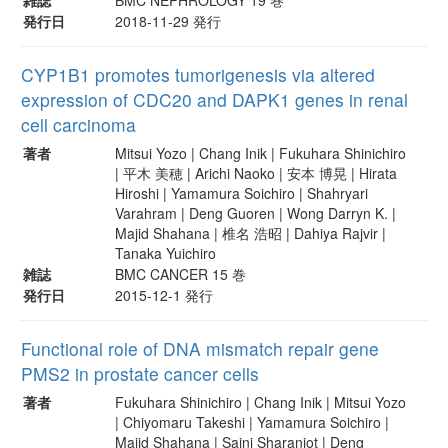
発行日
2018-11-29 発行
CYP1B1 promotes tumorigenesis via altered
expression of CDC20 and DAPK1 genes in renal
cell carcinoma
著者
Mitsui Yozo | Chang Inik | Fukuhara Shinichiro
| 平木 美穂 | Arichi Naoko | 安本 博晃 | Hirata
Hiroshi | Yamamura Soichiro | Shahryari
Varahram | Deng Guoren | Wong Darryn K. |
Majid Shahana | 椎名 浩昭 | Dahiya Rajvir |
Tanaka Yuichiro
雑誌
BMC CANCER 15 巻
発行日
2015-12-1 発行
Functional role of DNA mismatch repair gene
PMS2 in prostate cancer cells
著者
Fukuhara Shinichiro | Chang Inik | Mitsui Yozo
| Chiyomaru Takeshi | Yamamura Soichiro |
Majid Shahana | Saini Sharanjot | Deng