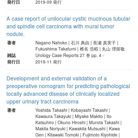
発行日
2019-09 発行
A case report of unilocular cystic mucinous tubular
and spindle cell carcinoma with mural tumor
nodule.
著者
Nagano Nahoko | 石川 典由 | 長瀬 真実子 |
Fukushima Takafumi | 椎名 浩昭 | 丸山 理留敬
雑誌
Urology Case Reports 27 巻 pp. 4 -
発行日
2019-11 発行
Development and external validation of a
preoperative nomogram for predicting pathological
locally advanced disease of clinically localized
upper urinary tract carcinoma
著者
Yoshida Takashi | Kobayashi Takashi |
Kawaura Takayuki | Miyake Makito | Ito
Katsuhiro | Okuno Hiroshi | Murota Takashi |
Makita Noriyuki | Kawakita Mutsushi | Kawa
Gen | Kitawaki Tomoki | Fujimoto Kiyohide |