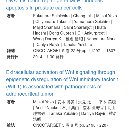
DNA mismatch repair gene MLH1 induces
apoptosis in prostate cancer cells
著者
Fukuhara Shinichiro | Chang Inik | Mitsui Yozo
| Chiyomaru Takeshi | Yamamura Soichiro |
Majid Shahana | Saini Sharanjot | Hirata
Hiroshi | Deng Guoren | Gill Ankurpreet |
Wong Darryn K. | 椎名 浩昭 | Nonomura Norio
| Dahiya Rajvir | Tanaka Yuichiro
雑誌
ONCOTARGET 5 巻 22 号 pp. 11297 - 11307
発行日
2014-11-30 発行
Extracellular activation of Wnt signaling through
epigenetic dysregulation of Wnt inhibitory factor-1
(Wif-1) is associated with pathogenesis of
adrenocortical tumor
著者
Mitsui Yozo | 安本 博晃 | 永見 太一 | 平木 美穂
| Arichi Naoko | 石川 典由 | 荒木 亜寿香 | 丸山
理留敬 | Tanaka Yuichiro | Dahiya Rajvir | 椎名
浩昭
雑誌
ONCOTARGET 5 巻 8 号 pp. 2198 - 2207