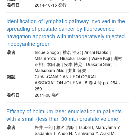
発行日
2014-10-15 発行
Identification of lymphatic pathway involved in the
spreading of prostate cancer by fluorescence
navigation approach with intraoperatively injected
indocyanine green
著者
Inoue Shogo | 椎名 浩昭 | Arichi Naoko |
Mitsui Yozo | Hiraoka Takeo | Wake Koji | 洲村
正裕 | 本田 聡 | 安本 博晃 | Urakami Shinji |
Matsubara Akio | 井川 幹夫
雑誌
CUAJ-CANADIAN UROLOGICAL
ASSOCIATION JOURNAL 5 巻 4 号 pp. 254 -
259
発行日
2011-08 発行
Efficacy of holmium laser enucleation in patients
with a small (less than 30 mL) prostate volume
著者
坪井 一朗 | 椎名 浩昭 | Tsuboi I, Maruyama Y,
Sadahira T, Ando N, Nishiyama Y, Araki M,