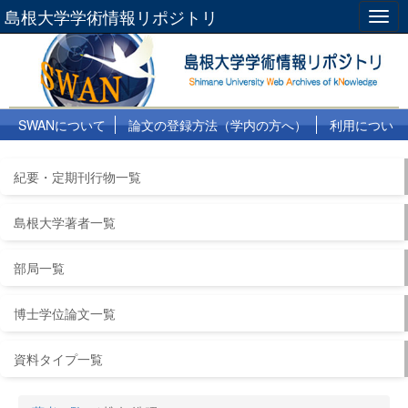
島根大学学術情報リポジトリ
Togg
navig
SWANについて
論文の登録方法（学内の方へ）
利用につい
て
よくある質問
リンク集
紀要・定期刊行物一覧
島根大学著者一覧
部局一覧
博士学位論文一覧
資料タイプ一覧