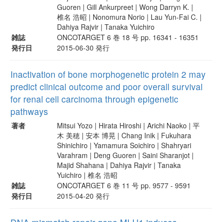
Guoren | Gill Ankurpreet | Wong Darryn K. |
椎名 浩昭 | Nonomura Norio | Lau Yun-Fai C. |
Dahiya Rajvir | Tanaka Yuichiro
雑誌
ONCOTARGET 6 巻 18 号 pp. 16341 - 16351
発行日
2015-06-30 発行
Inactivation of bone morphogenetic protein 2 may
predict clinical outcome and poor overall survival
for renal cell carcinoma through epigenetic
pathways
著者
Mitsui Yozo | Hirata Hiroshi | Arichi Naoko | 平
木 美穂 | 安本 博晃 | Chang Inik | Fukuhara
Shinichiro | Yamamura Soichiro | Shahryari
Varahram | Deng Guoren | Saini Sharanjot |
Majid Shahana | Dahiya Rajvir | Tanaka
Yuichiro | 椎名 浩昭
雑誌
ONCOTARGET 6 巻 11 号 pp. 9577 - 9591
発行日
2015-04-20 発行