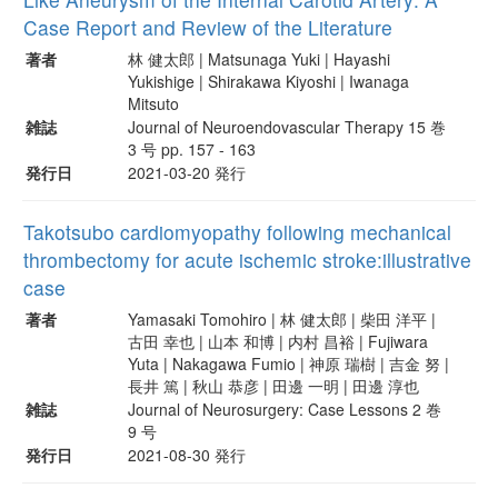
Case Report and Review of the Literature
著者
林 健太郎 | Matsunaga Yuki | Hayashi
Yukishige | Shirakawa Kiyoshi | Iwanaga
Mitsuto
雑誌
Journal of Neuroendovascular Therapy 15 巻
3 号 pp. 157 - 163
発行日
2021-03-20 発行
Takotsubo cardiomyopathy following mechanical
thrombectomy for acute ischemic stroke:illustrative
case
著者
Yamasaki Tomohiro | 林 健太郎 | 柴田 洋平 |
古田 幸也 | 山本 和博 | 内村 昌裕 | Fujiwara
Yuta | Nakagawa Fumio | 神原 瑞樹 | 吉金 努 |
長井 篤 | 秋山 恭彦 | 田邊 一明 | 田邊 淳也
雑誌
Journal of Neurosurgery: Case Lessons 2 巻
9 号
発行日
2021-08-30 発行