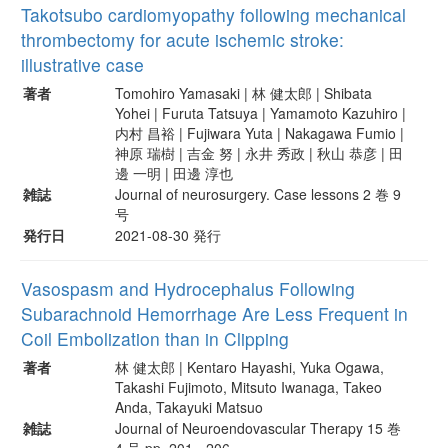
Takotsubo cardiomyopathy following mechanical
thrombectomy for acute ischemic stroke:
illustrative case
著者
Tomohiro Yamasaki | 林 健太郎 | Shibata
Yohei | Furuta Tatsuya | Yamamoto Kazuhiro |
内村 昌裕 | Fujiwara Yuta | Nakagawa Fumio |
神原 瑞樹 | 吉金 努 | 永井 秀政 | 秋山 恭彦 | 田
邊 一明 | 田邊 淳也
雑誌
Journal of neurosurgery. Case lessons 2 巻 9
号
発行日
2021-08-30 発行
Vasospasm and Hydrocephalus Following
Subarachnoid Hemorrhage Are Less Frequent in
Coil Embolization than in Clipping
著者
林 健太郎 | Kentaro Hayashi, Yuka Ogawa,
Takashi Fujimoto, Mitsuto Iwanaga, Takeo
Anda, Takayuki Matsuo
雑誌
Journal of Neuroendovascular Therapy 15 巻
4 号 pp. 201 - 206