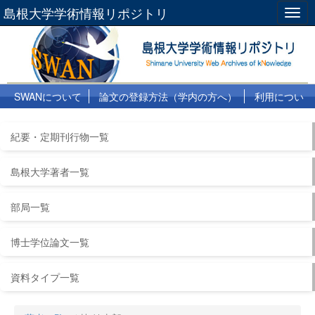
島根大学学術情報リポジトリ
Togg
navig
SWANについて
論文の登録方法（学内の方へ）
利用につい
て
よくある質問
リンク集
紀要・定期刊行物一覧
島根大学著者一覧
部局一覧
博士学位論文一覧
資料タイプ一覧