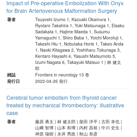
Impact of Pre-operative Embolization With Onyx
for Brain Arteriovenous Malformation Surgery
著者
Tsuyoshi Izumo 1, Kazuaki Okamura 1,
Ryotaro Takahira 1, Yuki Matsunaga 1, Eisaku
Sadakata 1, Hajime Maeda 1, Susumu
Yamaguchi 1, Shiro Baba 1, Yoichi Morofuji 1,
Takeshi Hiu 1, Nobutaka Horie 1, Takeo Anda
1, Naoki Kitagawa 2, Yoshiharu Tokunaga 3,
Kentaro Hayashi 4, Yasushi Matsumoto 5,
Izumi Nagata 6, Takayuki Matsuo 1 | 林 健太
郎
雑誌
Frontiers in neurology 13 巻
発行日
2022-04-26 発行
Cerebral tumor embolism from thyroid cancer
treated by mechanical thrombectomy: illustrative
case
著者
藤原 勇太 | 林 健太郎 | 柴田 洋平 | 古田 幸也 |
山﨑 智博 | 山本 和博 | 内村 昌裕 | 中川 史生 |
神原 瑞樹 | 永井 秀政 | 秋山 恭彦