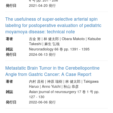
発行日
2021-04-20 発行
The usefulness of super-selective arterial spin
labeling for postoperative evaluation of pediatric
moyamoya disease: technical note
著者
吉金 努 | 林 健太郎 | Obara Makoto | Katsube
Takeshi | 麻生 弘哉
雑誌
Neuroradiology 66 巻 pp. 1391 - 1395
発行日
2024-06-13 発行
Metastatic Brain Tumor in the Cerebellopontine
Angle from Gastric Cancer: A Case Report
著者
内村 昌裕 | 神原 瑞樹 | 林 健太郎 | Takigawa
Haruo | Anno Yuichi | 秋山 恭彦
雑誌
Asian journal of neurosurgery 17 巻 1 号 pp.
127 - 130
発行日
2022-06-06 発行