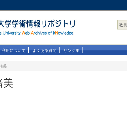
教員
利用について
よくある質問
リンク集
緒美
緒美