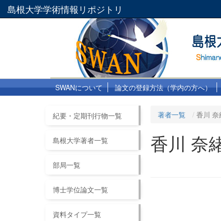
島根大学学術情報リポジトリ
SWANについて
論文の登録方法（学内の方へ）
著者一覧
香川 奈
紀要・定期刊行物一覧
香川 奈
島根大学著者一覧
部局一覧
博士学位論文一覧
資料タイプ一覧