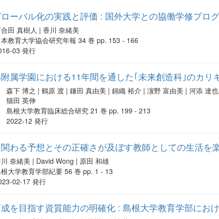
ローバル化の実践と評価 : 国外大学との協働学修プロ
合田 真樹人 | 香川 奈緒美
本教育大学協会研究年報 34 巻 pp. 153 - 166
016-03 発行
附属学園における11年間を通した｢未来創造科｣のカリ
森下 博之 | 鶴原 渡 | 鎌田 真由美 | 錦織 裕介 | 濵野 富由美 | 河添 達也 
猫田 英伸
島根大学教育臨床総合研究 21 巻 pp. 199 - 213
2022-12 発行
に関わる予想とその正確さが及ぼす教師としての生活を
川 奈緒美 | David Wong | 原田 和雄
根大学教育学部紀要 56 巻 pp. 1 - 13
023-02-17 発行
成を目指す資質能力の明確化 : 島根大学教育学部にお