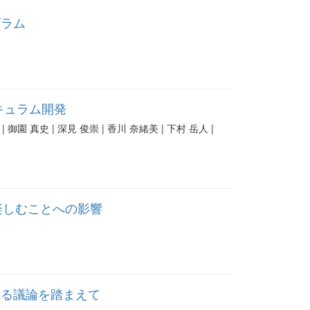
グラム
キュラム開発
| 御園 真史 | 深見 俊崇 | 香川 奈緒美 | 下村 岳人 |
楽しむことへの影響
ける議論を踏まえて