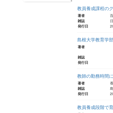
教員養成課程のグ
著者
百
雑誌
日
発行日
2
島根大学教育学部
著者
雑誌
発行日
教師の勤務時間
著者
香
雑誌
島
発行日
2
教員養成段階で育